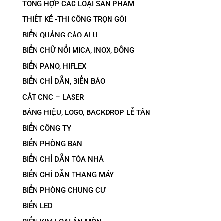
TỔNG HỢP CÁC LOẠI SẢN PHẨM
THIẾT KẾ -THI CÔNG TRỌN GÓI
BIỂN QUẢNG CÁO ALU
BIỂN CHỮ NỔI MICA, INOX, ĐỒNG
BIỂN PANO, HIFLEX
BIỂN CHỈ DẪN, BIỂN BÁO
CẮT CNC – LASER
BẢNG HIỆU, LOGO, BACKDROP LỄ TÂN
BIỂN CÔNG TY
BIỂN PHÒNG BAN
BIỂN CHỈ DẪN TÒA NHÀ
BIỂN CHỈ DẪN THANG MÁY
BIỂN PHÒNG CHUNG CƯ
BIỂN LED