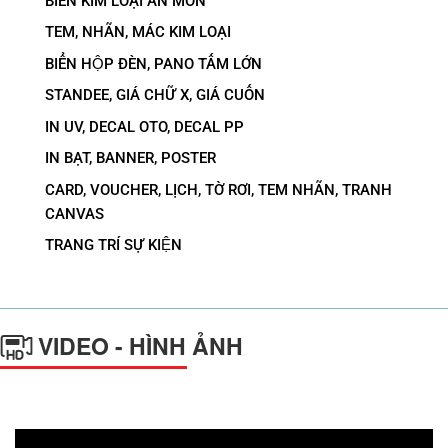
BIỂN KIM LOẠI ĂN MÒN
TEM, NHÃN, MÁC KIM LOẠI
BIỂN HỘP ĐÈN, PANO TẤM LỚN
STANDEE, GIÁ CHỮ X, GIÁ CUỐN
IN UV, DECAL OTO, DECAL PP
IN BẠT, BANNER, POSTER
CARD, VOUCHER, LỊCH, TỜ RƠI, TEM NHÃN, TRANH
CANVAS
TRANG TRÍ SỰ KIỆN
VIDEO - HÌNH ẢNH