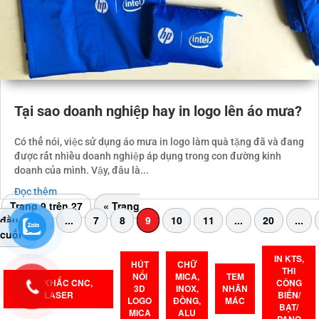
Tại sao doanh nghiệp hay in logo lên áo mưa?
Có thể nói, việc sử dụng áo mưa in logo làm quà tặng đã và đang
được rất nhiều doanh nghiệp áp dụng trong con đường kinh
doanh của mình. Vậy, đâu là...
Đọc thêm
Trang 9 trên 27
« Trang
đầu
«
...
7
8
9
10
11
...
20
...
cuối »
IN KTS,
HÚT
CHỮ
THI
NỔI
MICA,
TEM
CẮT KHẮC CNC,
CÔNG
3D
INOX,
NHÃN
LASER
BIỂN/
LOGO
ĐỒNG,
MÁC
BẠT/
MICA
ALU
PANO