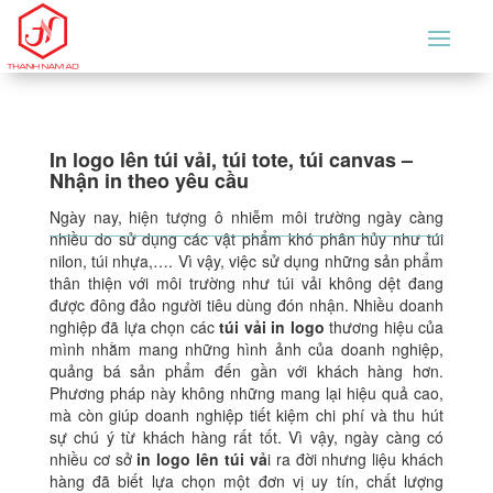
In logo lên túi vải, túi tote, túi canvas –
Nhận in theo yêu cầu
Ngày nay, hiện tượng ô nhiễm môi trường ngày càng
nhiều do sử dụng các vật phẩm khó phân hủy như túi
nilon, túi nhựa,…. Vì vậy, việc sử dụng những sản phẩm
thân thiện với môi trường như túi vải không dệt đang
được đông đảo người tiêu dùng đón nhận. Nhiều doanh
nghiệp đã lựa chọn các
túi vải in logo
thương hiệu của
mình nhằm mang những hình ảnh của doanh nghiệp,
quảng bá sản phẩm đến gần với khách hàng hơn.
Phương pháp này không những mang lại hiệu quả cao,
mà còn giúp doanh nghiệp tiết kiệm chi phí và thu hút
sự chú ý từ khách hàng rất tốt. Vì vậy, ngày càng có
nhiều cơ sở
in logo lên túi vả
i ra đời nhưng liệu khách
hàng đã biết lựa chọn một đơn vị uy tín, chất lượng