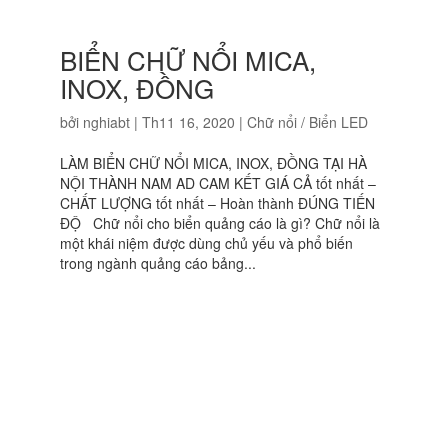
BIỂN CHỮ NỔI MICA,
INOX, ĐỒNG
bởi
nghiabt
|
Th11 16, 2020
|
Chữ nổi / Biển LED
LÀM BIỂN CHỮ NỔI MICA, INOX, ĐỒNG TẠI HÀ
NỘI THÀNH NAM AD CAM KẾT GIÁ CẢ tốt nhất –
CHẤT LƯỢNG tốt nhất – Hoàn thành ĐÚNG TIẾN
ĐỘ Chữ nổi cho biển quảng cáo là gì? Chữ nổi là
một khái niệm được dùng chủ yếu và phổ biến
trong ngành quảng cáo bảng...