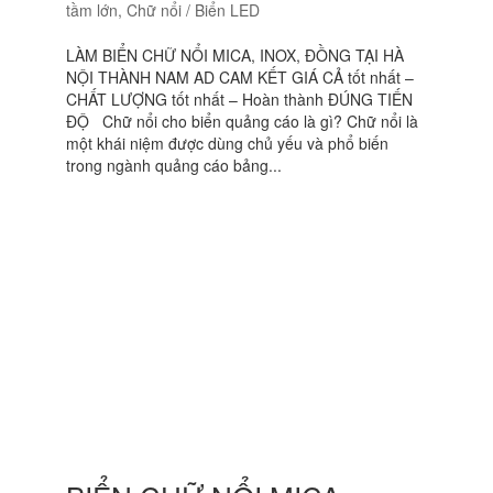
tầm lớn
,
Chữ nổi / Biển LED
LÀM BIỂN CHỮ NỔI MICA, INOX, ĐỒNG TẠI HÀ
NỘI THÀNH NAM AD CAM KẾT GIÁ CẢ tốt nhất –
CHẤT LƯỢNG tốt nhất – Hoàn thành ĐÚNG TIẾN
ĐỘ Chữ nổi cho biển quảng cáo là gì? Chữ nổi là
một khái niệm được dùng chủ yếu và phổ biến
trong ngành quảng cáo bảng...