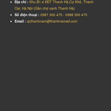
Địa chỉ :
Khu B1.4 KĐT Thanh Hà,Cự Khê, Thanh
Oai, Hà Nội (Gần chợ xanh Thanh Hà)
Số điện thoại :
0987 300 475 - 0988 300 475
Email :
qcthanhnam@thanhnamad.com