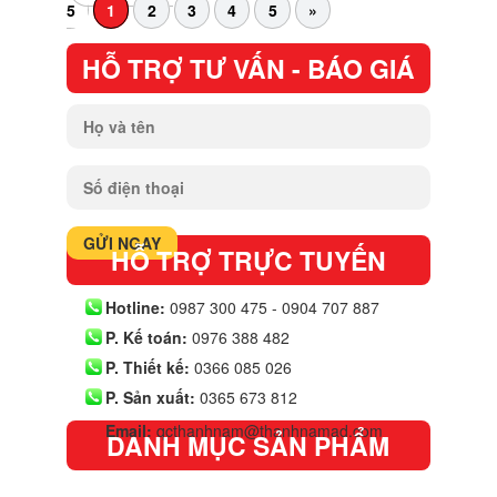
5
1
2
3
4
5
»
HỖ TRỢ TƯ VẤN - BÁO GIÁ
HỖ TRỢ TRỰC TUYẾN
Hotline:
0987 300 475 - 0904 707 887
P. Kế toán:
0976 388 482
P. Thiết kế:
0366 085 026
P. Sản xuất:
0365 673 812
Email:
qcthanhnam@thanhnamad.com
DANH MỤC SẢN PHẨM