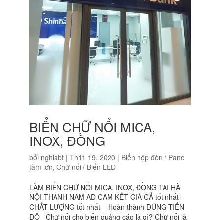
BIỂN CHỮ NỔI MICA,
INOX, ĐỒNG
bởi
nghiabt
|
Th11 19, 2020
|
Biển hộp đèn / Pano
tầm lớn
,
Chữ nổi / Biển LED
LÀM BIỂN CHỮ NỔI MICA, INOX, ĐỒNG TẠI HÀ
NỘI THÀNH NAM AD CAM KẾT GIÁ CẢ tốt nhất –
CHẤT LƯỢNG tốt nhất – Hoàn thành ĐÚNG TIẾN
ĐỘ Chữ nổi cho biển quảng cáo là gì? Chữ nổi là