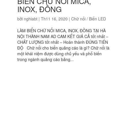
BIỂN CHỮ NỔI MICA,
INOX, ĐỒNG
bởi
nghiabt
|
Th11 16, 2020
|
Chữ nổi / Biển LED
LÀM BIỂN CHỮ NỔI MICA, INOX, ĐỒNG TẠI HÀ
NỘI THÀNH NAM AD CAM KẾT GIÁ CẢ tốt nhất –
CHẤT LƯỢNG tốt nhất – Hoàn thành ĐÚNG TIẾN
ĐỘ Chữ nổi cho biển quảng cáo là gì? Chữ nổi là
một khái niệm được dùng chủ yếu và phổ biến
trong ngành quảng cáo bảng...