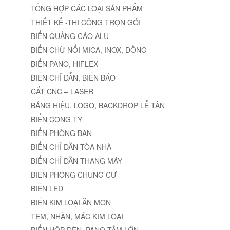
TỔNG HỢP CÁC LOẠI SẢN PHẨM
THIẾT KẾ -THI CÔNG TRỌN GÓI
BIỂN QUẢNG CÁO ALU
BIỂN CHỮ NỔI MICA, INOX, ĐỒNG
BIỂN PANO, HIFLEX
BIỂN CHỈ DẪN, BIỂN BÁO
CẮT CNC – LASER
BẢNG HIỆU, LOGO, BACKDROP LỄ TÂN
BIỂN CÔNG TY
BIỂN PHÒNG BAN
BIỂN CHỈ DẪN TÒA NHÀ
BIỂN CHỈ DẪN THANG MÁY
BIỂN PHÒNG CHUNG CƯ
BIỂN LED
BIỂN KIM LOẠI ĂN MÒN
TEM, NHÃN, MÁC KIM LOẠI