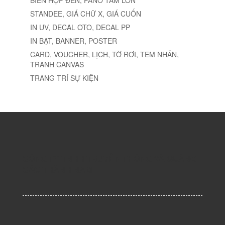
BIỂN HỘP ĐÈN, PANO TẤM LỚN
STANDEE, GIÁ CHỮ X, GIÁ CUỐN
IN UV, DECAL OTO, DECAL PP
IN BẠT, BANNER, POSTER
CARD, VOUCHER, LỊCH, TỜ RƠI, TEM NHÃN,
TRANH CANVAS
TRANG TRÍ SỰ KIỆN
CÔNG TY TNHH TRUYỀN THÔNG VÀ QUẢNG
CÁO THÀNH NAM