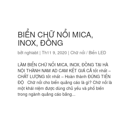
BIỂN CHỮ NỔI MICA,
INOX, ĐỒNG
bởi
nghiabt
|
Th11 9, 2020
|
Chữ nổi / Biển LED
LÀM BIỂN CHỮ NỔI MICA, INOX, ĐỒNG TẠI HÀ
NỘI THÀNH NAM AD CAM KẾT GIÁ CẢ tốt nhất –
CHẤT LƯỢNG tốt nhất – Hoàn thành ĐÚNG TIẾN
ĐỘ Chữ nổi cho biển quảng cáo là gì? Chữ nổi là
một khái niệm được dùng chủ yếu và phổ biến
trong ngành quảng cáo bảng...