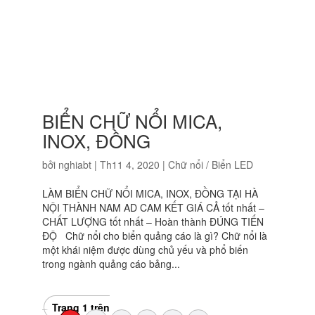
BIỂN CHỮ NỔI MICA,
INOX, ĐỒNG
bởi
nghiabt
|
Th11 4, 2020
|
Chữ nổi / Biển LED
LÀM BIỂN CHỮ NỔI MICA, INOX, ĐỒNG TẠI HÀ
NỘI THÀNH NAM AD CAM KẾT GIÁ CẢ tốt nhất –
CHẤT LƯỢNG tốt nhất – Hoàn thành ĐÚNG TIẾN
ĐỘ Chữ nổi cho biển quảng cáo là gì? Chữ nổi là
một khái niệm được dùng chủ yếu và phổ biến
trong ngành quảng cáo bảng...
Trang 1 trên