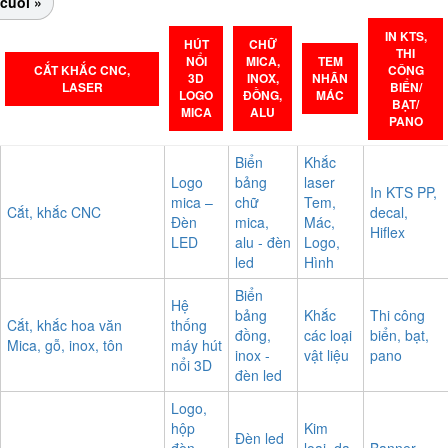
cuối »
IN KTS,
HÚT
CHỮ
THI
NỔI
MICA,
TEM
CẮT KHẮC CNC,
CÔNG
3D
INOX,
NHÃN
LASER
BIỂN/
LOGO
ĐỒNG,
MÁC
BẠT/
MICA
ALU
PANO
Biển
Khắc
Logo
bảng
laser
In KTS PP,
mica –
chữ
Tem,
Cắt, khắc CNC
decal,
Đèn
mica,
Mác,
Hiflex
LED
alu - đèn
Logo,
led
Hình
Biển
Hệ
bảng
Khắc
Thi công
Cắt, khắc hoa văn
thống
đồng,
các loại
biển, bạt,
Mica, gỗ, inox, tôn
máy hút
inox -
vật liệu
pano
nổi 3D
đèn led
Logo,
hộp
Kim
Đèn led
đèn,
loại, da,
Banner