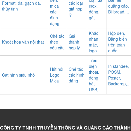
Format, da, gạch đá,
các loại
mica
inox,
quảng cáo,
thủy tinh
giá hợp
các
đồng,
Billbroad,...
lý
định
gỗ,..
dạng
Khắc
Hộp đèn,
Chế tác
Giá
nhãn
Bảng biển
Khoét hoa văn nội thất
theo
thành
mác,
trên toàn
yêu cầu
hợp lý
logo
quốc
Trên
điện
In standee,
Hút nổi
Chế tác
thoại,
POSM,
Cắt hình siêu nhỏ
Logo
các hình
đồng
Poster,
Mica
dáng
hồ,
Backdrop,..
USB,...
CÔNG TY TNHH TRUYỀN THÔNG VÀ QUẢNG CÁO THÀNH