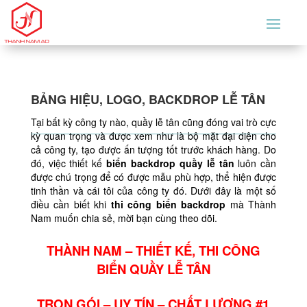
BẢNG HIỆU, LOGO, BACKDROP LỄ TÂN
Tại bất kỳ công ty nào, quầy lễ tân cũng đóng vai trò cực
kỳ quan trọng và được xem như là bộ mặt đại diện cho
cả công ty, tạo được ấn tượng tốt trước khách hàng. Do
đó, việc thiết kế
biển backdrop quầy lễ tân
luôn cần
được chú trọng để có được mẫu phù hợp, thể hiện được
tinh thần và cái tôi của công ty đó. Dưới đây là một số
điều cần biết khi
thi công biển backdrop
mà Thành
Nam muốn chia sẻ, mời bạn cùng theo dõi.
THÀNH NAM – THIẾT KẾ, THI CÔNG
BIỂN QUẦY LỄ TÂN
TRỌN GÓI – UY TÍN – CHẤT LƯỢNG #1