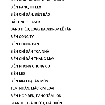
BIỂN PANO, HIFLEX
BIỂN CHỈ DẪN, BIỂN BÁO
CẮT CNC – LASER
BẢNG HIỆU, LOGO, BACKDROP LỄ TÂN
BIỂN CÔNG TY
BIỂN PHÒNG BAN
BIỂN CHỈ DẪN TÒA NHÀ
BIỂN CHỈ DẪN THANG MÁY
BIỂN PHÒNG CHUNG CƯ
BIỂN LED
BIỂN KIM LOẠI ĂN MÒN
TEM, NHÃN, MÁC KIM LOẠI
BIỂN HỘP ĐÈN, PANO TẤM LỚN
STANDEE, GIÁ CHỮ X, GIÁ CUỐN