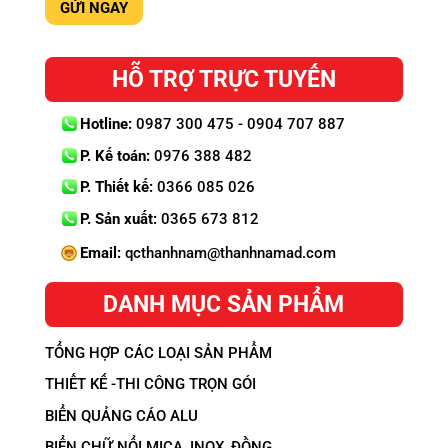
HỖ TRỢ TRỰC TUYẾN
Hotline:
0987 300 475 - 0904 707 887
P. Kế toán:
0976 388 482
P. Thiết kế:
0366 085 026
P. Sản xuất:
0365 673 812
Email:
qcthanhnam@thanhnamad.com
DANH MỤC SẢN PHẨM
TỔNG HỢP CÁC LOẠI SẢN PHẨM
THIẾT KẾ -THI CÔNG TRỌN GÓI
BIỂN QUẢNG CÁO ALU
BIỂN CHỮ NỔI MICA, INOX, ĐỒNG