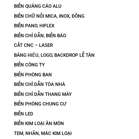
BIỂN QUẢNG CÁO ALU
BIỂN CHỮ NỔI MICA, INOX, ĐỒNG
BIỂN PANO, HIFLEX
BIỂN CHỈ DẪN, BIỂN BÁO
CẮT CNC – LASER
BẢNG HIỆU, LOGO, BACKDROP LỄ TÂN
BIỂN CÔNG TY
BIỂN PHÒNG BAN
BIỂN CHỈ DẪN TÒA NHÀ
BIỂN CHỈ DẪN THANG MÁY
BIỂN PHÒNG CHUNG CƯ
BIỂN LED
BIỂN KIM LOẠI ĂN MÒN
TEM, NHÃN, MÁC KIM LOẠI