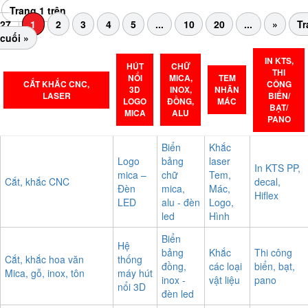
Trang 1 trên
27
1
2
3
4
5
...
10
20
...
»
Tr
cuối »
IN KTS,
HÚT
CHỮ
THI
NỔI
MICA,
TEM
CẮT KHẮC CNC,
CÔNG
3D
INOX,
NHÃN
LASER
BIỂN/
LOGO
ĐỒNG,
MÁC
BẠT/
MICA
ALU
PANO
Biển
Khắc
Logo
bảng
laser
In KTS PP,
mica –
chữ
Tem,
Cắt, khắc CNC
decal,
Đèn
mica,
Mác,
Hiflex
LED
alu - đèn
Logo,
led
Hình
Biển
Hệ
bảng
Khắc
Thi công
Cắt, khắc hoa văn
thống
đồng,
các loại
biển, bạt,
Mica, gỗ, inox, tôn
máy hút
inox -
vật liệu
pano
nổi 3D
đèn led