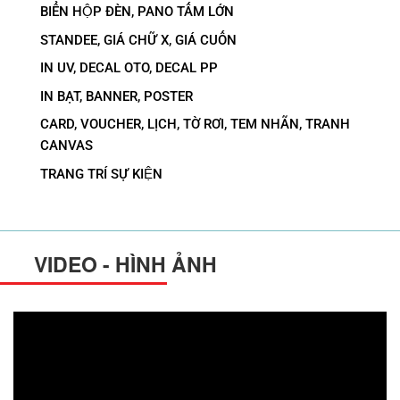
BIỂN HỘP ĐÈN, PANO TẤM LỚN
STANDEE, GIÁ CHỮ X, GIÁ CUỐN
IN UV, DECAL OTO, DECAL PP
IN BẠT, BANNER, POSTER
CARD, VOUCHER, LỊCH, TỜ RƠI, TEM NHÃN, TRANH
CANVAS
TRANG TRÍ SỰ KIỆN
VIDEO - HÌNH ẢNH