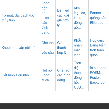
Logo,
hộp
Kim
Đèn led
đèn,
loại, da,
Banner
Format, da, gạch đá,
các loại
mica
inox,
quảng cáo,
thủy tinh
giá hợp
các
đồng,
Billbroad,...
lý
định
gỗ,..
dạng
Khắc
Hộp đèn,
Chế tác
Giá
nhãn
Bảng biển
Khoét hoa văn nội thất
theo
thành
mác,
trên toàn
yêu cầu
hợp lý
logo
quốc
Trên
điện
In standee,
Hút nổi
Chế tác
thoại,
POSM,
Cắt hình siêu nhỏ
Logo
các hình
đồng
Poster,
Mica
dáng
hồ,
Backdrop,..
USB,...