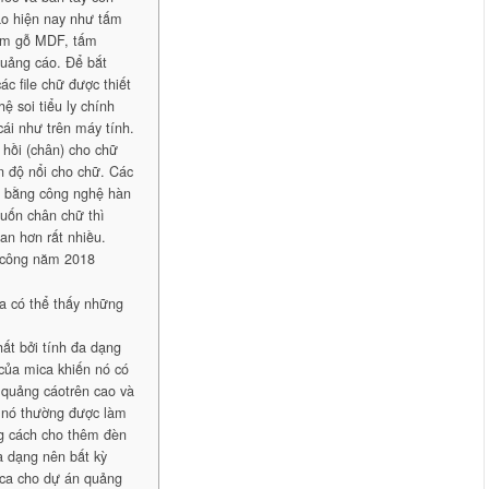
cáo hiện nay như tấm
tấm gỗ MDF, tấm
quảng cáo. Để bắt
c file chữ được thiết
 soi tiểu ly chính
ái như trên máy tính.
hồi (chân) cho chữ
n độ nổi cho chữ. Các
ặc bằng công nghệ hàn
 uốn chân chữ thì
ian hơn rất nhiều.
 công năm 2018
 ta có thể thấy những
hất bởi tính đa dạng
của mica khiến nó có
n quảng cáotrên cao và
n nó thường được làm
ng cách cho thêm đèn
a dạng nên bất kỳ
ica cho dự án quảng