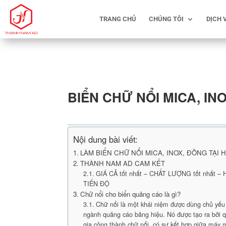
TRANG CHỦ
CHÚNG TÔI
DỊCH 
BIỂN CHỮ NỔI MICA, IN
Nội dung bài viết:
LÀM BIỂN CHỮ NỔI MICA, INOX, ĐỒNG TẠI 
THÀNH NAM AD CAM KẾT
GIÁ CẢ tốt nhất – CHẤT LƯỢNG tốt nhất –
TIẾN ĐỘ
Chữ nổi cho biển quảng cáo là gì?
Chữ nổi là một khái niệm được dùng chủ yếu 
ngành quảng cáo bảng hiệu. Nó được tạo ra bởi q
gia công thành chữ nổi, có sự kết hợp giữa máy 