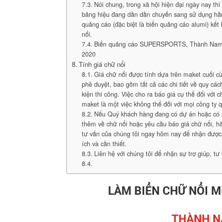
Nói chung, trong xã hội hiện đại ngày nay th
bảng hiệu đang dần dần chuyển sang sử dụng hầu
quảng cáo (đặc biệt là biển quảng cáo alumi) kết
nổi.
Biển quảng cáo SUPERSPORTS, Thành Nam 
2020
Tính giá chữ nổi
Giá chữ nổi được tính dựa trên maket cuối 
phê duyệt, bao gồm tất cả các chi tiết về quy các
kiện thi công. Việc cho ra báo giá cụ thể đối với 
maket là một việc không thể đối với mọi công ty 
Nếu Quý khách hàng đang có dự án hoặc có 
thêm về chữ nổi hoặc yêu cầu báo giá chữ nổi, hã
tư vấn của chúng tôi ngay hôm nay để nhận được
ích và cần thiết.
Liên hệ với chúng tôi để nhận sự trợ giúp, tư
LÀM BIỂN CHỮ NỔI MI
THÀNH N