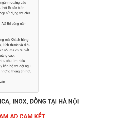
ì ngành quảng cáo
 hết là các biển
 hợp sử dụng với chữ
AD thi công năm
cùng mà Khách hàng
h, kích thước và điều
chữ nổi mà chưa biết
quảng cáo.
nhu cầu tìm hiểu
y liên hệ với đội ngũ
 những thông tin hữu
 vấn
CA, INOX, ĐỒNG TẠI HÀ NỘI
AM AD CAM KẾT