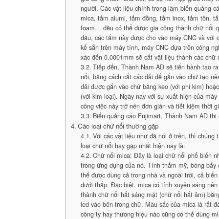
người. Các vật liệu chính trong làm biển quảng 
mica, tấm alumi, tấm đồng, tấm inox, tấm tôn, 
foam… đều có thể được gia công thành chữ nổi 
đầu, các tấm này được cho vào máy CNC và với cá
kế sẵn trên máy tính, máy CNC dựa trên công nghệ
xác đến 0.0001mm sẽ cắt vật liệu thành các chữ c
Tiếp đến, Thành Nam AD sẽ tiến hành tạo ra 
nổi, bằng cách cắt các dải để gắn vào chữ tạo nê
dải được gắn vào chữ bằng keo (với phi kim) ho
(với kim loại). Ngày nay với sự xuất hiện của máy
công việc này trở nên đơn giản và tiết kiệm thời g
Biển quảng cáo Fujimart, Thành Nam AD thi
Các loại chữ nổi thường gặp
Với các vật liệu như đã nói ở trên, thì chúng
loại chữ nổi hay gặp nhất hiện nay là:
Chữ nổi mica: Đây là loại chữ nổi phổ biến n
trong ứng dụng của nó. Tính thẩm mỹ, bóng bẩy 
thể được dùng cả trong nhà và ngoài trời, cả biể
dưới thấp. Đặc biệt, mica có tính xuyên sáng nê
thành chữ nổi hắt sáng mặt (chữ nổi hắt âm) bằ
led vào bên trong chữ. Màu sắc của mica là rất đ
công ty hay thương hiệu nào cũng có thể dùng m