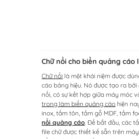
Chữ nổi cho biển quảng cáo l
Chữ nổi
là một khái niệm được dùn
cáo bảng hiệu. Nó được tạo ra bởi 
nổi, có sự kết hợp giữa máy móc v
trong làm biển quảng cáo
hiện na
inox, tấm tôn, tấm gỗ MDF, tấm f
nổi quảng cáo
. Để bắt đầu, các 
file chữ được thiết kế sẵn trên má