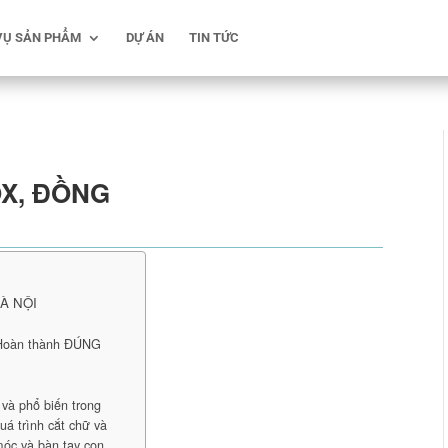
VỤ SẢN PHẨM
DỰ ÁN
TIN TỨC
OX, ĐỒNG
HÀ NỘI
 Hoàn thành ĐÚNG
và phổ biến trong
uá trình cắt chữ và
móc và bàn tay con