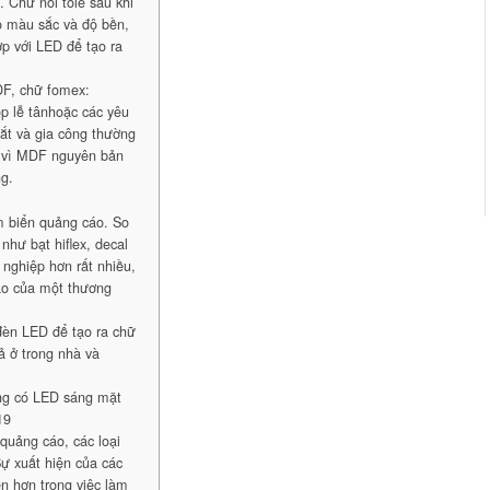
. Chữ nổi tole sau khi
o màu sắc và độ bền,
ợp với LED để tạo ra
DF, chữ fomex:
p lễ tânhoặc các yêu
cắt và gia công thường
, vì MDF nguyên bản
ng.
m biển quảng cáo. So
như bạt hiflex, decal
 nghiệp hơn rất nhiều,
cáo của một thương
 đèn LED để tạo ra chữ
ả ở trong nhà và
ng có LED sáng mặt
19
quảng cáo, các loại
Sự xuất hiện của các
ễn hơn trong việc làm