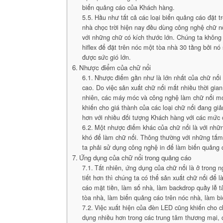
biển quảng cáo của Khách hàng.
Hầu như tất cả các loại biển quảng cáo đặt t
nhà chọc trời hiện nay đều dùng công nghệ chữ n
với những chữ có kích thước lớn. Chúng ta không
hiflex để đặt trên nóc một tòa nhà 30 tầng bởi nó
được sức gió lớn.
Nhược điểm của chữ nổi
Nhược điểm gần như là lớn nhất của chữ nổi 
cao. Do việc sản xuất chữ nổi mất nhiều thời gia
nhiên, các máy móc và công nghệ làm chữ nổi mớ
khiến cho giá thành của các loại chữ nổi đang g
hơn với nhiều đối tượng Khách hàng với các mức 
Một nhược điểm khác của chữ nổi là với nhữn
khó để làm chữ nổi. Thông thường với những tấm
ta phải sử dụng công nghệ in để làm biển quảng 
Ứng dụng của chữ nổi trong quảng cáo
Tất nhiên, ứng dụng của chữ nổi là ở trong 
tiết hơn thì chúng ta có thể sản xuất chữ nổi để 
cáo mặt tiền, làm số nhà, làm backdrop quầy lễ t
tòa nhà, làm biển quảng cáo trên nóc nhà, làm bi
Việc xuất hiện của đèn LED cũng khiến cho c
dụng nhiều hơn trong các trung tâm thương mại, 