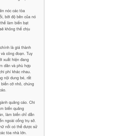
rên nóc các tòa
ổi, bởi độ bền của nó
 thể làm biển bạt
 sẽ không thể chịu
chính là giá thành
n và công đoạn. Tuy
i xuất hiện đang
iảm dần và phù hợp
chi phí khác nhau.
g nội dung bé, rất
 biển cỡ nhỏ, chúng
cáo.
ngành quảng cáo. Chi
làm biển quảng
ân, làm biển chỉ dẫn
ển ngoài cổng trụ sở.
hữ nổi có thể được sử
các tòa nhà lớn.