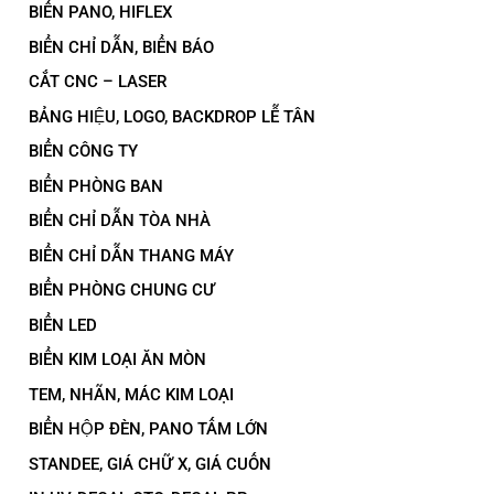
BIỂN PANO, HIFLEX
BIỂN CHỈ DẪN, BIỂN BÁO
CẮT CNC – LASER
BẢNG HIỆU, LOGO, BACKDROP LỄ TÂN
BIỂN CÔNG TY
BIỂN PHÒNG BAN
BIỂN CHỈ DẪN TÒA NHÀ
BIỂN CHỈ DẪN THANG MÁY
BIỂN PHÒNG CHUNG CƯ
BIỂN LED
BIỂN KIM LOẠI ĂN MÒN
TEM, NHÃN, MÁC KIM LOẠI
BIỂN HỘP ĐÈN, PANO TẤM LỚN
STANDEE, GIÁ CHỮ X, GIÁ CUỐN