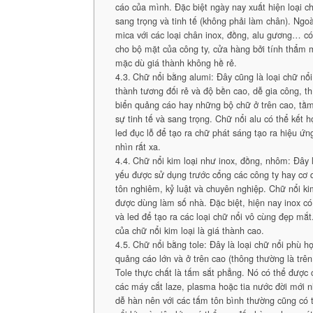
cáo của mình. Đặc biệt ngày nay xuất hiện loại ch
sang trọng và tinh tế (không phải làm chân). Ngoà
mica với các loại chân inox, đồng, alu gương… có
cho bộ mặt của công ty, cửa hàng bởi tính thẩm 
mặc dù giá thành không hề rẻ.
Chữ nổi bằng alumi: Đây cũng là loại chữ nổi
thành tương đối rẻ và độ bền cao, dễ gia công, t
biển quảng cáo hay những bộ chữ ở trên cao, tầm
sự tinh tế và sang trọng. Chữ nổi alu có thể kết h
led đục lỗ để tạo ra chữ phát sáng tạo ra hiệu ứ
nhìn rất xa.
Chữ nổi kim loại như inox, đồng, nhôm: Đây l
yếu được sử dụng trước cổng các công ty hay cơ
tôn nghiêm, kỷ luật và chuyên nghiệp. Chữ nổi ki
được dùng làm số nhà. Đặc biệt, hiện nay inox có
và led để tạo ra các loại chữ nổi vô cùng đẹp mắ
của chữ nổi kim loại là giá thành cao.
Chữ nổi bằng tole: Đây là loại chữ nổi phù hợ
quảng cáo lớn và ở trên cao (thông thường là trên
Tole thực chất là tấm sắt phẳng. Nó có thể được
các máy cắt laze, plasma hoặc tia nước đời mới n
dễ hàn nên với các tấm tôn bình thường cũng có 