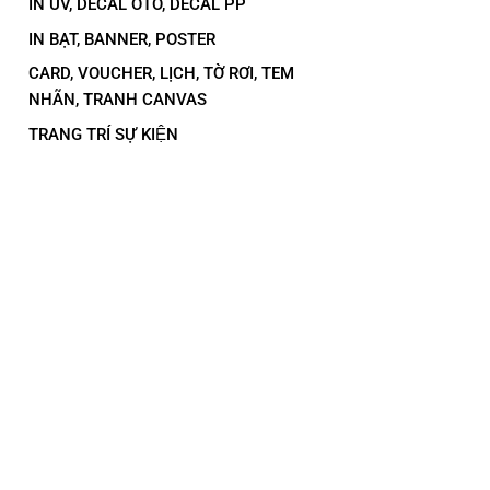
IN UV, DECAL OTO, DECAL PP
IN BẠT, BANNER, POSTER
CARD, VOUCHER, LỊCH, TỜ RƠI, TEM
NHÃN, TRANH CANVAS
TRANG TRÍ SỰ KIỆN