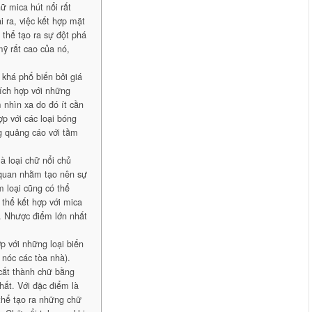
ữ mica hút nổi rất
i ra, việc kết hợp mặt
 thể tạo ra sự đột phá
mỹ rất cao của nó,
 khá phổ biến bởi giá
hích hợp với những
 nhìn xa do đó ít cần
ợp với các loại bóng
ng quảng cáo với tầm
à loại chữ nổi chủ
 quan nhằm tạo nên sự
m loại cũng có thể
 thể kết hợp với mica
t. Nhược điểm lớn nhất
p với những loại biển
 nóc các tòa nhà).
 cắt thành chữ bằng
hất. Với đặc điểm là
thể tạo ra những chữ