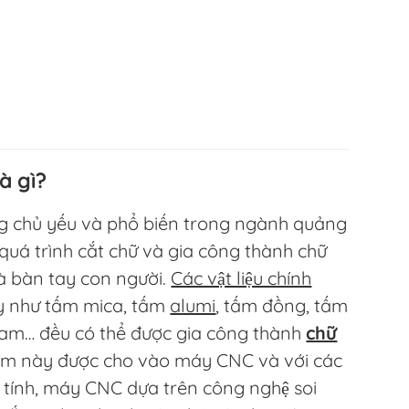
à gì?
g chủ yếu và phổ biến trong ngành quảng
quá trình cắt chữ và gia công thành chữ
à bàn tay con người.
Các vật liệu chính
y như tấm mica, tấm
alumi
, tấm đồng, tấm
oam… đều có thể được gia công thành
chữ
tấm này được cho vào máy CNC và với các
y tính, máy CNC dựa trên công nghệ soi