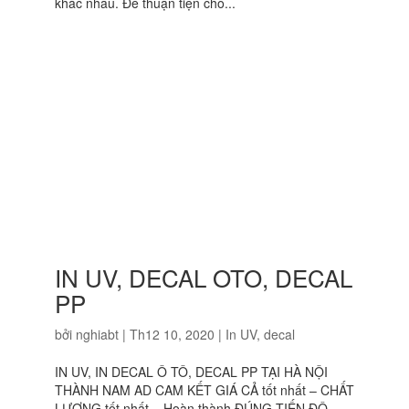
khác nhau. Để thuận tiện cho...
IN UV, DECAL OTO, DECAL
PP
bởi
nghiabt
|
Th12 10, 2020
|
In UV, decal
IN UV, IN DECAL Ô TÔ, DECAL PP TẠI HÀ NỘI
THÀNH NAM AD CAM KẾT GIÁ CẢ tốt nhất – CHẤT
LƯỢNG tốt nhất – Hoàn thành ĐÚNG TIẾN ĐỘ