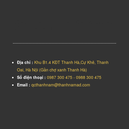
CÔNG TY TNHH TRUYỀN THÔNG VÀ QUẢNG
CÁO THÀNH NAM
Địa chỉ :
Khu B1.4 KĐT Thanh Hà,Cự Khê, Thanh
Oai, Hà Nội (Gần chợ xanh Thanh Hà)
Số điện thoại :
0987 300 475 - 0988 300 475
Email :
qcthanhnam@thanhnamad.com