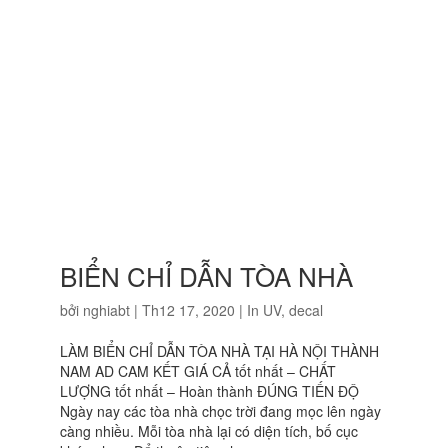
BIỂN CHỈ DẪN TÒA NHÀ
bởi
nghiabt
|
Th12 17, 2020
|
In UV, decal
LÀM BIỂN CHỈ DẪN TÒA NHÀ TẠI HÀ NỘI THÀNH
NAM AD CAM KẾT GIÁ CẢ tốt nhất – CHẤT
LƯỢNG tốt nhất – Hoàn thành ĐÚNG TIẾN ĐỘ
Ngày nay các tòa nhà chọc trời đang mọc lên ngày
càng nhiều. Mỗi tòa nhà lại có diện tích, bố cục