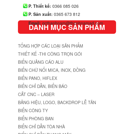
HỖ TRỢ TRỰC TUYẾN
Hotline:
0987 300 475 - 0904 707 887
P. Kế toán:
0976 388 482
P. Thiết kế:
0366 085 026
P. Sản xuất:
0365 673 812
Email:
qcthanhnam@thanhnamad.com
DANH MỤC SẢN PHẨM
TỔNG HỢP CÁC LOẠI SẢN PHẨM
THIẾT KẾ -THI CÔNG TRỌN GÓI
BIỂN QUẢNG CÁO ALU