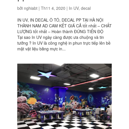
bởi
nghiabt
|
Th11 4, 2020
|
In UV, decal
IN UV, IN DECAL Ô TÔ, DECAL PP TẠI HÀ NỘI
THÀNH NAM AD CAM KẾT GIÁ CẢ tốt nhất – CHẤT
LƯỢNG tốt nhất – Hoàn thành ĐÚNG TIẾN ĐỘ
Tại sao In UV ngày càng được ưa chuộng và tin
tưởng ? In UV là công nghệ in phun trực tiếp lên bề
mặt vật liệu bằng mực in...