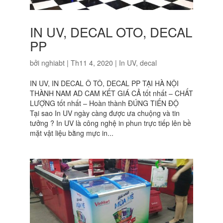
IN UV, DECAL OTO, DECAL
PP
bởi
nghiabt
|
Th11 4, 2020
|
In UV, decal
IN UV, IN DECAL Ô TÔ, DECAL PP TẠI HÀ NỘI
THÀNH NAM AD CAM KẾT GIÁ CẢ tốt nhất – CHẤT
LƯỢNG tốt nhất – Hoàn thành ĐÚNG TIẾN ĐỘ
Tại sao In UV ngày càng được ưa chuộng và tin
tưởng ? In UV là công nghệ in phun trực tiếp lên bề
mặt vật liệu bằng mực in...