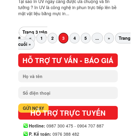
IN UV, DECAL OTO, DECAL
PP
bởi
nghiabt
|
Th11 4, 2020
|
In UV, decal
IN UV, IN DECAL Ô TÔ, DECAL PP TẠI HÀ NỘI
THÀNH NAM AD CAM KẾT GIÁ CẢ tốt nhất – CHẤT
LƯỢNG tốt nhất – Hoàn thành ĐÚNG TIẾN ĐỘ
Tại sao In UV ngày càng được ưa chuộng và tin
tưởng ? In UV là công nghệ in phun trực tiếp lên bề
mặt vật liệu bằng mực in...
Trang 3 trên
8
«
1
2
3
4
5
...
»
Trang
cuối »
HỖ TRỢ TƯ VẤN - BÁO GIÁ