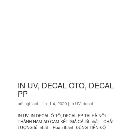
IN UV, DECAL OTO, DECAL
PP
bởi
nghiabt
|
Th11 4, 2020
|
In UV, decal
IN UV, IN DECAL Ô TÔ, DECAL PP TẠI HÀ NỘI
THÀNH NAM AD CAM KẾT GIÁ CẢ tốt nhất – CHẤT
LƯỢNG tốt nhất – Hoàn thành ĐÚNG TIẾN ĐỘ
Tại sao In UV ngày càng được ưa chuộng và tin
tưởng ? In UV là công nghệ in phun trực tiếp lên bề
mặt vật liệu bằng mực in...