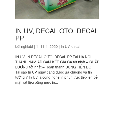
IN UV, DECAL OTO, DECAL
PP
bởi
nghiabt
|
Th11 4, 2020
|
In UV, decal
IN UV, IN DECAL Ô TÔ, DECAL PP TẠI HÀ NỘI
THÀNH NAM AD CAM KẾT GIÁ CẢ tốt nhất – CHẤT
LƯỢNG tốt nhất – Hoàn thành ĐÚNG TIẾN ĐỘ
Tại sao In UV ngày càng được ưa chuộng và tin
tưởng ? In UV là công nghệ in phun trực tiếp lên bề
mặt vật liệu bằng mực in...