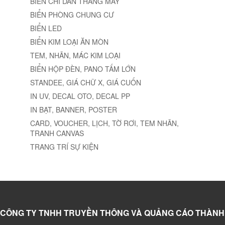
BIỂN CHỮ NỔI MICA, INOX, ĐỒNG
BIỂN PANO, HIFLEX
BIỂN CHỈ DẪN, BIỂN BÁO
CẮT CNC – LASER
BẢNG HIỆU, LOGO, BACKDROP LỄ TÂN
BIỂN CÔNG TY
BIỂN PHÒNG BAN
BIỂN CHỈ DẪN TÒA NHÀ
BIỂN CHỈ DẪN THANG MÁY
BIỂN PHÒNG CHUNG CƯ
BIỂN LED
BIỂN KIM LOẠI ĂN MÒN
TEM, NHÃN, MÁC KIM LOẠI
BIỂN HỘP ĐÈN, PANO TẤM LỚN
STANDEE, GIÁ CHỮ X, GIÁ CUỐN
IN UV, DECAL OTO, DECAL PP