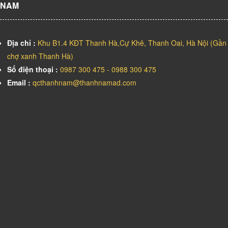
IN BẠT, BANNER, POSTER
CARD, VOUCHER, LỊCH, TỜ RƠI, TEM NHÃN,
TRANH CANVAS
TRANG TRÍ SỰ KIỆN
CÔNG TY TNHH TRUYỀN THÔNG VÀ QUẢNG CÁO THÀNH
NAM
Địa chỉ :
Khu B1.4 KĐT Thanh Hà,Cự Khê, Thanh Oai, Hà Nội (Gần
chợ xanh Thanh Hà)
Số điện thoại :
0987 300 475 - 0988 300 475
Email :
qcthanhnam@thanhnamad.com