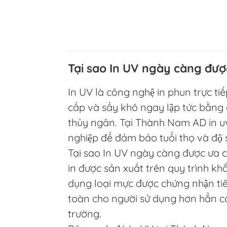
Tại sao In UV ngày càng đượ
In UV là công nghệ in phun trực ti
cấp và sấy khô ngay lập tức bằng 
thủy ngân. Tại Thành Nam AD in uv
nghiệp để đảm bảo tuổi thọ và độ s
Tại sao In UV ngày càng được ưa c
in được sản xuất trên quy trình khắ
dụng loại mực được chứng nhận tiê
toàn cho người sử dụng hơn hẳn cá
trường.