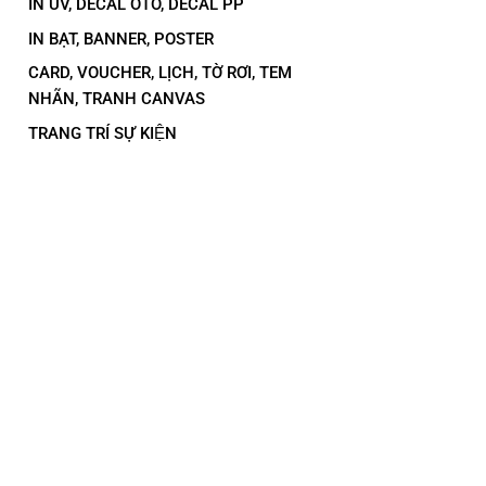
IN UV, DECAL OTO, DECAL PP
IN BẠT, BANNER, POSTER
CARD, VOUCHER, LỊCH, TỜ RƠI, TEM
NHÃN, TRANH CANVAS
TRANG TRÍ SỰ KIỆN