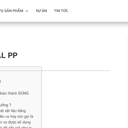
VỤ SẢN PHẨM
DỰ ÁN
TIN TỨC
AL PP
I
 Hoàn thành ĐÚNG
tưởng ?
ặt vật liệu bằng
èn uv hay còn gọi là
in uv được sử dụng
và độ sắc nét như in