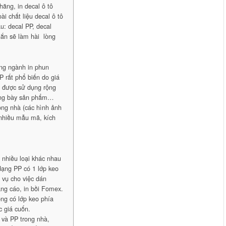
hăng, in decal ô tô
i chất liệu decal ô tô
u: decal PP, decal
ắn sẽ làm hài lòng
ong ngành in phun
P rất phổ biến do giá
g được sử dụng rộng
trưng bày sản phẩm…
rong nhà (các hình ảnh
 nhiều mẫu mã, kích
nhiều loại khác nhau
dạng PP có 1 lớp keo
 vụ cho việc dán
ng cáo, in bồi Fomex.
ng có lớp keo phía
c giá cuốn.
i và PP trong nhà,