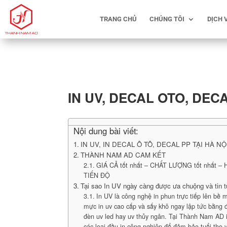
TRANG CHỦ
CHÚNG TÔI
DỊCH 
IN UV, DECAL OTO, DEC
Nội dung bài viết:
IN UV, IN DECAL Ô TÔ, DECAL PP TẠI HÀ NỘ
THÀNH NAM AD CAM KẾT
GIÁ CẢ tốt nhất – CHẤT LƯỢNG tốt nhất –
TIẾN ĐỘ
Tại sao In UV ngày càng được ưa chuộng và tin 
In UV là công nghệ in phun trực tiếp lên bề m
mực in uv cao cấp và sấy khô ngay lập tức bằng đ
đèn uv led hay uv thủy ngân. Tại Thành Nam AD 
các loại đầu in công nghiệp để đảm bảo tuổi thọ 