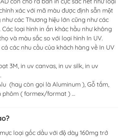
D còn cho ra bản in cực sắc nét như loại
, chính xác với mã màu được định sẵn một
g như các Thương hiệu lớn cũng như các
. Các loại hình in ấn khác hầu như không
thọ và màu sắc so với loại hình In UV.
cả các nhu cầu của khách hàng về In UV
t 3M, in uv canvas, in uv silk, in uv
…
u (hay còn gọi là Aluminum ), Gỗ tấm,
m phôm ( formex/format ) …
ào?
g mực loại gốc dầu với độ dày 160mg trở