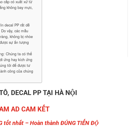
o cấp có xuất xứ từ
nắng không bay mực,
In decal PP rất dễ
: Do vậy, các mẫu
 ràng, không bị nhòe
 được sự ấn tượng
ng: Chúng ta có thể
di ứng hay kích ứng
húng tôi để được tư
thành công của chúng
 TÔ, DECAL PP TẠI HÀ NỘI
AM AD CAM KẾT
G tốt nhất – Hoàn thành ĐÚNG TIẾN ĐỘ