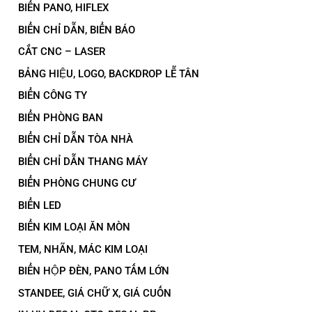
BIỂN PANO, HIFLEX
BIỂN CHỈ DẪN, BIỂN BÁO
CẮT CNC – LASER
BẢNG HIỆU, LOGO, BACKDROP LỄ TÂN
BIỂN CÔNG TY
BIỂN PHÒNG BAN
BIỂN CHỈ DẪN TÒA NHÀ
BIỂN CHỈ DẪN THANG MÁY
BIỂN PHÒNG CHUNG CƯ
BIỂN LED
BIỂN KIM LOẠI ĂN MÒN
TEM, NHÃN, MÁC KIM LOẠI
BIỂN HỘP ĐÈN, PANO TẤM LỚN
STANDEE, GIÁ CHỮ X, GIÁ CUỐN