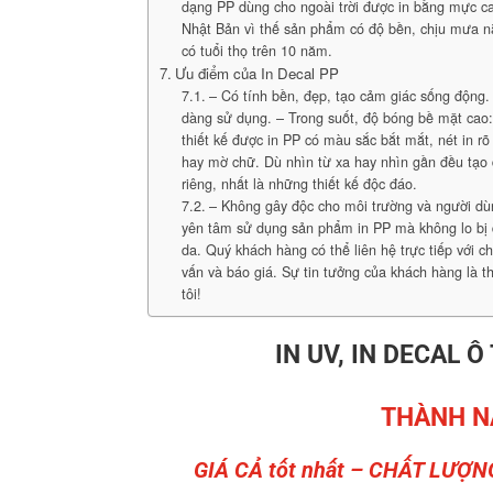
dạng PP dùng cho ngoài trời được in bằng mực ca
Nhật Bản vì thế sản phẩm có độ bền, chịu mưa 
có tuổi thọ trên 10 năm.
Ưu điểm của In Decal PP
– Có tính bền, đẹp, tạo cảm giác sống động. 
dàng sử dụng. – Trong suốt, độ bóng bề mặt cao
thiết kế được in PP có màu sắc bắt mắt, nét in rõ
hay mờ chữ. Dù nhìn từ xa hay nhìn gần đều tạo
riêng, nhất là những thiết kế độc đáo.
– Không gây độc cho môi trường và người dù
yên tâm sử dụng sản phẩm in PP mà không lo bị 
da. Quý khách hàng có thể liên hệ trực tiếp với c
vấn và báo giá. Sự tin tưởng của khách hàng là 
tôi!
IN UV, IN DECAL Ô
THÀNH N
GIÁ CẢ tốt nhất – CHẤT LƯỢN