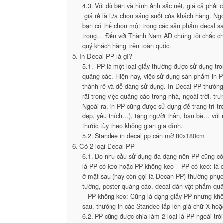
Với độ bền và hình ảnh sắc nét, giá cả phải c
giá rẻ là lựa chọn sáng suốt của khách hàng. Ngoà
bạn có thể chọn một trong các sản phẩm decal sa
trong… Đến với Thành Nam AD chúng tôi chắc ch
quý khách hàng trên toàn quốc.
In Decal PP là gì?
PP là một loại giấy thường được sử dụng tr
quảng cáo. Hiện nay, việc sử dụng sản phẩm in P
thành rẻ và dễ dàng sử dụng. In Decal PP thườn
rãi trong việc quảng cáo trong nhà, ngoài trời, 
Ngoài ra, in PP cũng được sử dụng để trang trí t
đẹp, yêu thích…), tặng người thân, bạn bè… với
thước tùy theo không gian gia đình.
Standee in decal pp cán mờ 80x180cm
Có 2 loại Decal PP
Do nhu cầu sử dụng đa dạng nên PP cũng có 
là PP có keo hoặc PP không keo – PP có keo: là 
ở mặt sau (hay còn gọi là Decan PP) thường phục
tường, poster quảng cáo, decal dán vật phẩm quả
– PP không keo: Cũng là dạng giấy PP nhưng khô
sau, thường in các Standee lắp lên giá chữ X hoặ
PP cũng được chia làm 2 loại là PP ngoài trờ