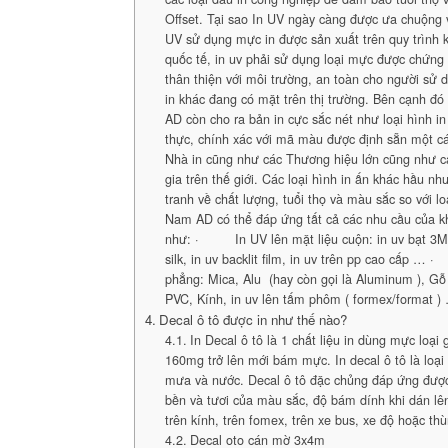
Offset. Tại sao In UV ngày càng được ưa chuộng v
UV sử dụng mực in được sản xuất trên quy trình k
quốc tế, in uv phải sử dụng loại mực được chứng
thân thiện với môi trường, an toàn cho người sử 
in khác đang có mặt trên thị trường. Bên cạnh đ
AD còn cho ra bản in cực sắc nét như loại hình in
thực, chính xác với mã màu được định sẵn một c
Nhà in cũng như các Thương hiệu lớn cũng như 
gia trên thế giới. Các loại hình in ấn khác hầu n
tranh về chất lượng, tuổi thọ và màu sắc so với l
Nam AD có thể đáp ứng tất cả các nhu cầu của k
như: · In UV lên mặt liệu cuộn: in uv bạt 3M, 
silk, in uv backlit film, in uv trên pp cao cấp
phẳng: Mica, Alu (hay còn gọi là Aluminum ), G
PVC, Kính, in uv lên tấm phôm ( formex/format )
Decal ô tô được in như thế nào?
In Decal ô tô là 1 chất liệu in dùng mực loại
160mg trở lên mới bám mực. In decal ô tô là loại
mưa và nước. Decal ô tô đặc chủng đáp ứng đượ
bền và tươi của màu sắc, độ bám dính khi dán lên
trên kính, trên fomex, trên xe bus, xe độ hoặc thù
Decal oto cán mờ 3x4m