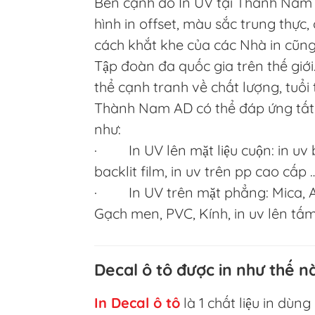
Bên cạnh đó In UV tại Thành Nam A
hình in offset, màu sắc trung thực
cách khắt khe của các Nhà in cũn
Tập đoàn đa quốc gia trên thế giới
thể cạnh tranh về chất lượng, tuổi 
Thành Nam AD có thể đáp ứng tất 
như:
· In UV lên mặt liệu cuộn: in uv bạ
backlit film, in uv trên pp cao cấp 
· In UV trên mặt phẳng: Mica, Al
Gạch men, PVC, Kính, in uv lên tấ
Decal ô tô được in như thế n
In Decal ô tô
là 1 chất liệu in dùn