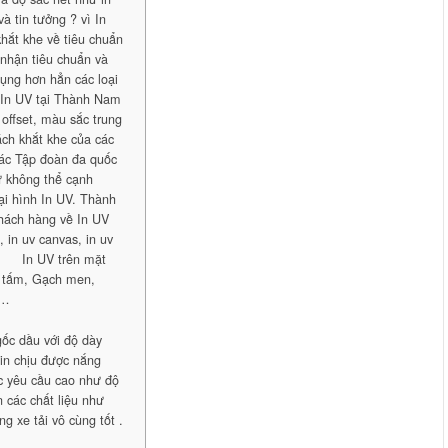
à tin tưởng ? vì In
hắt khe về tiêu chuẩn
 nhận tiêu chuẩn và
dụng hơn hẳn các loại
ó In UV tại Thành Nam
 offset, màu sắc trung
ách khắt khe của các
các Tập đoàn đa quốc
hư không thể cạnh
oại hình In UV. Thành
hách hàng về In UV
in uv canvas, in uv
 … · In UV trên mặt
ỗ tấm, Gạch men,
 …
 gốc dầu với độ dày
 in chịu được nắng
c yêu cầu cao như độ
 các chất liệu như
ng xe tải vô cùng tốt .