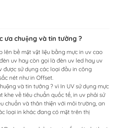
c ưa chuộng và tin tưởng ?
ếp lên bề mặt vật liệu bằng mực in uv cao
đèn uv hay còn gọi là đèn uv led hay uv
 được sử dụng các loại đầu in công
ắc nét như in Offset.
huộng và tin tưởng ? vì In UV sử dụng mực
t khe về tiêu chuẩn quốc tế, in uv phải sử
u chuẩn và thân thiện với môi trường, an
c loại in khác đang có mặt trên thị