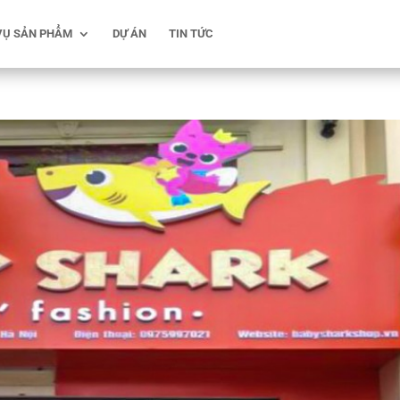
VỤ SẢN PHẨM
DỰ ÁN
TIN TỨC