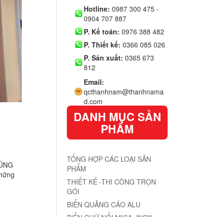
Hotline:
0987 300 475 -
0904 707 887
P. Kế toán:
0976 388 482
P. Thiết kế:
0366 085 026
P. Sản xuất:
0365 673
812
Email:
qcthanhnam@thanhnama
d.com
DANH MỤC SẢN
PHẨM
TỔNG HỢP CÁC LOẠI SẢN
ĐÚNG
PHẨM
những
THIẾT KẾ -THI CÔNG TRỌN
GÓI
BIỂN QUẢNG CÁO ALU