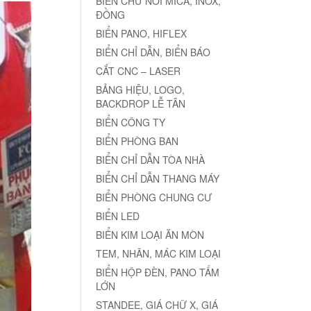
BIỂN CHỮ NỔI MICA, INOX,
ĐỒNG
BIỂN PANO, HIFLEX
BIỂN CHỈ DẪN, BIỂN BÁO
CẮT CNC – LASER
BẢNG HIỆU, LOGO,
BACKDROP LỄ TÂN
BIỂN CÔNG TY
BIỂN PHÒNG BAN
BIỂN CHỈ DẪN TÒA NHÀ
BIỂN CHỈ DẪN THANG MÁY
BIỂN PHÒNG CHUNG CƯ
BIỂN LED
BIỂN KIM LOẠI ĂN MÒN
TEM, NHÃN, MÁC KIM LOẠI
BIỂN HỘP ĐÈN, PANO TẤM
LỚN
STANDEE, GIÁ CHỮ X, GIÁ