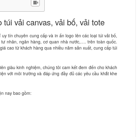
úi vải canvas, vải bố, vải tote
y tín chuyên cung cấp và in ấn logo lên các loại túi vải bố,
p tư nhân, ngân hàng, cơ quan nhà nước,…. trên toàn quốc.
iá cao từ khách hàng qua nhiều năm sản xuất, cung cấp túi
iên giàu kinh nghiệm, chúng tôi cam kết đem đến cho khách
hiện với môi trường và đáp ứng đầy đủ các yêu cầu khắt khe
iện nay bao gồm: