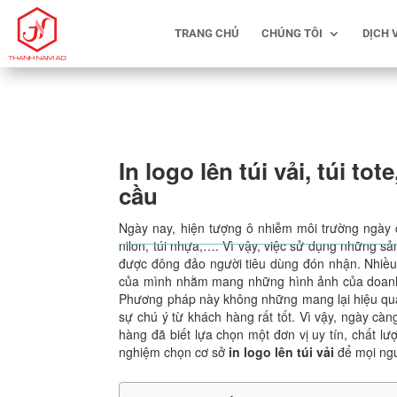
TRANG CHỦ
CHÚNG TÔI
DỊCH 
In logo lên túi vải, túi to
cầu
Ngày nay, hiện tượng ô nhiễm môi trường ngày
nilon, túi nhựa,…. Vì vậy, việc sử dụng những sả
được đông đảo người tiêu dùng đón nhận. Nhiề
của mình nhằm mang những hình ảnh của doanh
Phương pháp này không những mang lại hiệu quả 
sự chú ý từ khách hàng rất tốt. Vì vậy, ngày cà
hàng đã biết lựa chọn một đơn vị uy tín, chất lư
nghiệm chọn cơ sở
in logo lên túi vải
để mọi ng