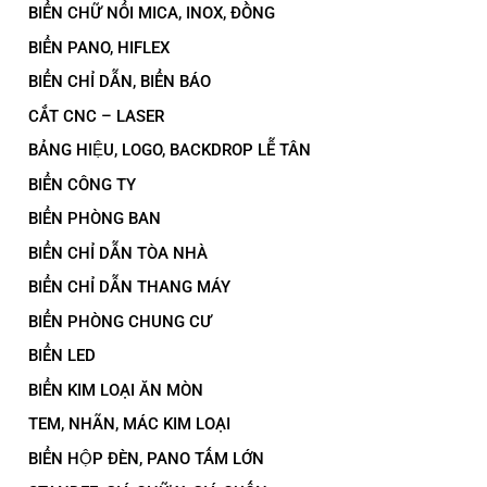
BIỂN CHỮ NỔI MICA, INOX, ĐỒNG
BIỂN PANO, HIFLEX
BIỂN CHỈ DẪN, BIỂN BÁO
CẮT CNC – LASER
BẢNG HIỆU, LOGO, BACKDROP LỄ TÂN
BIỂN CÔNG TY
BIỂN PHÒNG BAN
BIỂN CHỈ DẪN TÒA NHÀ
BIỂN CHỈ DẪN THANG MÁY
BIỂN PHÒNG CHUNG CƯ
BIỂN LED
BIỂN KIM LOẠI ĂN MÒN
TEM, NHÃN, MÁC KIM LOẠI
BIỂN HỘP ĐÈN, PANO TẤM LỚN