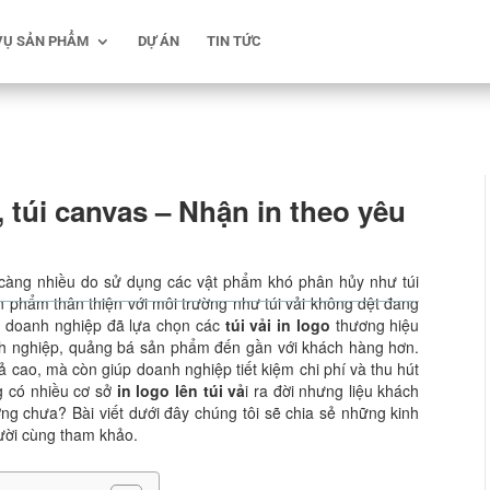
VỤ SẢN PHẨM
DỰ ÁN
TIN TỨC
te, túi canvas – Nhận in theo yêu
 càng nhiều do sử dụng các vật phẩm khó phân hủy như túi
n phẩm thân thiện với môi trường như túi vải không dệt đang
u doanh nghiệp đã lựa chọn các
túi vải in logo
thương hiệu
 nghiệp, quảng bá sản phẩm đến gần với khách hàng hơn.
cao, mà còn giúp doanh nghiệp tiết kiệm chi phí và thu hút
ng có nhiều cơ sở
in logo lên túi vả
i ra đời nhưng liệu khách
ợng chưa? Bài viết dưới đây chúng tôi sẽ chia sẻ những kinh
ười cùng tham khảo.