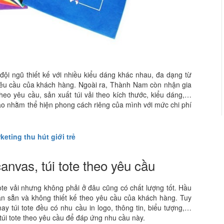
ội ngũ thiết kế với nhiều kiểu dáng khác nhau, đa dạng từ
u cầu của khách hàng. Ngoài ra, Thành Nam còn nhận gia
theo yêu cầu, sản xuất túi vải theo kích thước, kiểu dáng,…
tạo nhằm thể hiện phong cách riêng của mình với mức chi phí
keting thu hút giới trẻ
 canvas, túi tote theo yêu cầu
tote vải nhưng không phải ở đâu cũng có chất lượng tốt. Hầu
án sẵn và không thiết kế theo yêu cầu của khách hàng. Tuy
y túi tote đều có nhu cầu in logo, thông tin, biểu tượng,…
 túi tote theo yêu cầu để đáp ứng nhu cầu này.