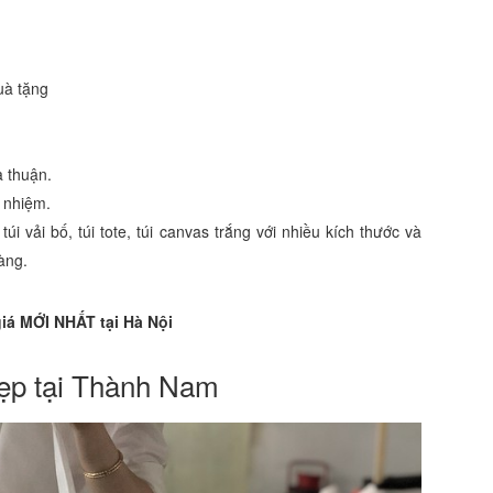
uà tặng
.
a thuận.
h nhiệm.
úi vải bố, túi tote, túi canvas trắng với nhiều kích thước và
àng.
iá MỚI NHẤT tại Hà Nội
đẹp tại Thành Nam