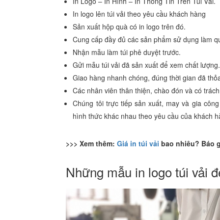
In Logo – In Hình – In Thông Tin Trên Túi Vải.
In logo lên túi vải theo yêu cầu khách hàng
Sản xuất hộp quà có in logo trên đó.
Cung cấp đầy đủ các sản phẩm sử dụng làm q
Nhận mẫu làm túi phê duyệt trước.
Gửi mẫu túi vải đã sản xuất để xem chất lượng
Giao hàng nhanh chóng, đúng thời gian đã thỏ
Các nhân viên thân thiện, chào đón và có trác
Chúng tôi trực tiếp sản xuất, may và gia công t
hình thức khác nhau theo yêu cầu của khách h
>>> Xem thêm:
Giá in túi vải
bao nhiêu? Báo g
Những mẫu in logo túi vải 