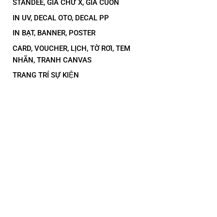
STANDEE, GIÁ CHỮ X, GIÁ CUỐN
IN UV, DECAL OTO, DECAL PP
IN BẠT, BANNER, POSTER
CARD, VOUCHER, LỊCH, TỜ RƠI, TEM
NHÃN, TRANH CANVAS
TRANG TRÍ SỰ KIỆN