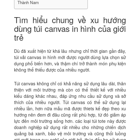
Thành Nam
Tìm hiểu chung về xu hướng
dùng túi canvas in hình của giới
trẻ
Dù đã xuất hiện từ khá lâu nhưng chỉ thời gian gần đây,
túi vải canvas in hình mới được người dùng lựa chọn sử
dụng phổ biến hơn, và thậm chí trở thành món phụ kiện
không thể thiếu được của nhiều người.
Túi canvas không chỉ có khả năng sử dụng lâu dài, thân
thiện với môi trường mà còn có thể thiết kế với nhiều
kiểu dáng khác nhau, đáp ứng nhu cầu sử dụng và sở
thích của nhiều người.
Túi canvas có thể sử dụng lại
nhiều lần, hơn nữa mẫu mã được thiets kế đẹp theo xu
hướng nên đem đi đâu cũng rất phù hợp, từ đó giảm áp
lực đến môi trường sống hơn. các loại túi tote này được
doanh nghiệp sử dụng rất nhiều cho những chiến dịch
quảng bá xanh, bảo vệ môi trường và cũng thổi luồng
gió mới trong suy nghĩ của giới trẻ, thúc đẩy họ sử dụng