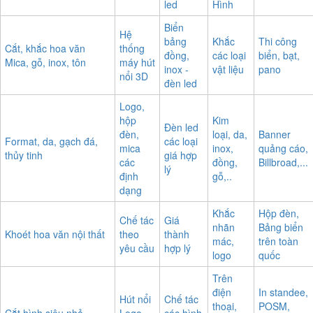
mica –
chữ
Tem,
Cắt, khắc CNC
decal,
Đèn
mica,
Mác,
Hiflex
LED
alu - đèn
Logo,
led
Hình
Biển
Hệ
bảng
Khắc
Thi công
Cắt, khắc hoa văn
thống
đồng,
các loại
biển, bạt,
Mica, gỗ, inox, tôn
máy hút
inox -
vật liệu
pano
nổi 3D
đèn led
Logo,
hộp
Kim
Đèn led
đèn,
loại, da,
Banner
Format, da, gạch đá,
các loại
mica
inox,
quảng cáo,
thủy tinh
giá hợp
các
đồng,
Billbroad,...
lý
định
gỗ,..
dạng
Khắc
Hộp đèn,
Chế tác
Giá
nhãn
Bảng biển
Khoét hoa văn nội thất
theo
thành
mác,
trên toàn
yêu cầu
hợp lý
logo
quốc