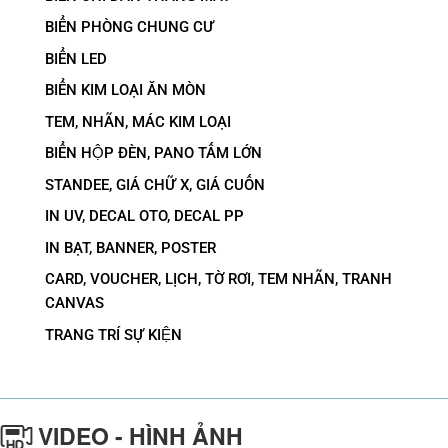
BIỂN PHÒNG CHUNG CƯ
BIỂN LED
BIỂN KIM LOẠI ĂN MÒN
TEM, NHÃN, MÁC KIM LOẠI
BIỂN HỘP ĐÈN, PANO TẤM LỚN
STANDEE, GIÁ CHỮ X, GIÁ CUỐN
IN UV, DECAL OTO, DECAL PP
IN BẠT, BANNER, POSTER
CARD, VOUCHER, LỊCH, TỜ RƠI, TEM NHÃN, TRANH
CANVAS
TRANG TRÍ SỰ KIỆN
VIDEO - HÌNH ẢNH