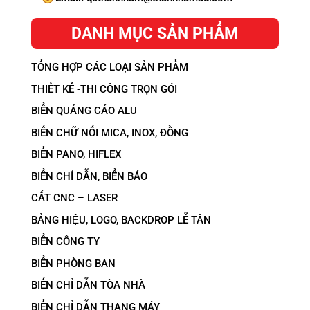
DANH MỤC SẢN PHẨM
TỔNG HỢP CÁC LOẠI SẢN PHẨM
THIẾT KẾ -THI CÔNG TRỌN GÓI
BIỂN QUẢNG CÁO ALU
BIỂN CHỮ NỔI MICA, INOX, ĐỒNG
BIỂN PANO, HIFLEX
BIỂN CHỈ DẪN, BIỂN BÁO
CẮT CNC – LASER
BẢNG HIỆU, LOGO, BACKDROP LỄ TÂN
BIỂN CÔNG TY
BIỂN PHÒNG BAN
BIỂN CHỈ DẪN TÒA NHÀ
BIỂN CHỈ DẪN THANG MÁY