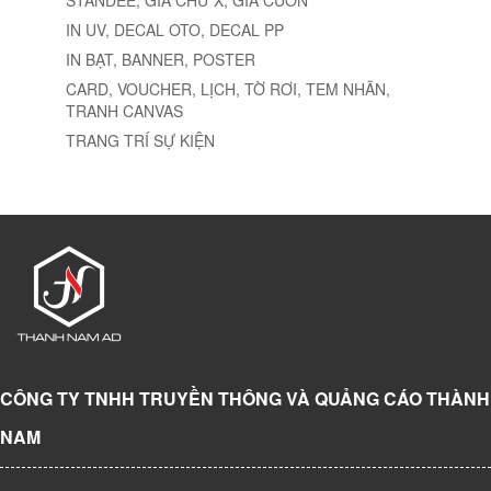
IN UV, DECAL OTO, DECAL PP
IN BẠT, BANNER, POSTER
CARD, VOUCHER, LỊCH, TỜ RƠI, TEM NHÃN,
TRANH CANVAS
TRANG TRÍ SỰ KIỆN
CÔNG TY TNHH TRUYỀN THÔNG VÀ QUẢNG CÁO THÀNH
NAM