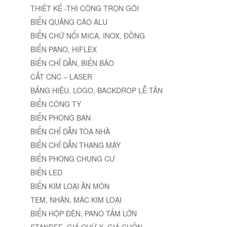
THIẾT KẾ -THI CÔNG TRỌN GÓI
BIỂN QUẢNG CÁO ALU
BIỂN CHỮ NỔI MICA, INOX, ĐỒNG
BIỂN PANO, HIFLEX
BIỂN CHỈ DẪN, BIỂN BÁO
CẮT CNC – LASER
BẢNG HIỆU, LOGO, BACKDROP LỄ TÂN
BIỂN CÔNG TY
BIỂN PHÒNG BAN
BIỂN CHỈ DẪN TÒA NHÀ
BIỂN CHỈ DẪN THANG MÁY
BIỂN PHÒNG CHUNG CƯ
BIỂN LED
BIỂN KIM LOẠI ĂN MÒN
TEM, NHÃN, MÁC KIM LOẠI
BIỂN HỘP ĐÈN, PANO TẤM LỚN
STANDEE, GIÁ CHỮ X, GIÁ CUỐN