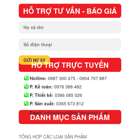
HỖ TRỢ TƯ VẤN - BÁO GIÁ
HỖ TRỢ TRỰC TUYẾN
Hotline:
0987 300 475 - 0904 707 887
P. Kế toán:
0976 388 482
P. Thiết kế:
0366 085 026
P. Sản xuất:
0365 673 812
Email:
qcthanhnam@thanhnamad.com
DANH MỤC SẢN PHẨM
TỔNG HỢP CÁC LOẠI SẢN PHẨM