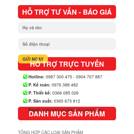
HỖ TRỢ TƯ VẤN - BÁO GIÁ
HỖ TRỢ TRỰC TUYẾN
Hotline:
0987 300 475 - 0904 707 887
P. Kế toán:
0976 388 482
P. Thiết kế:
0366 085 026
P. Sản xuất:
0365 673 812
Email:
qcthanhnam@thanhnamad.com
DANH MỤC SẢN PHẨM
TỔNG HỢP CÁC LOẠI SẢN PHẨM