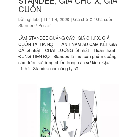
STANDEE, GIÁ CHỮ X, GIÁ
CUỐN
bởi
nghiabt
|
Th11 4, 2020
|
Giá chữ X / Giá cuốn
,
Standee / Poster
LÀM STANDEE QUẢNG CÁO, GIÁ CHỮ X, GIÁ
CUỐN TẠI HÀ NỘI THÀNH NAM AD CAM KẾT GIÁ
CẢ tốt nhất – CHẤT LƯỢNG tốt nhất – Hoàn thành
ĐÚNG TIẾN ĐỘ Standee là một sản phẩm quảng
cáo được sử dụng nhiều trong các sự kiện. Quá
trình in Standee các công ty sẽ...