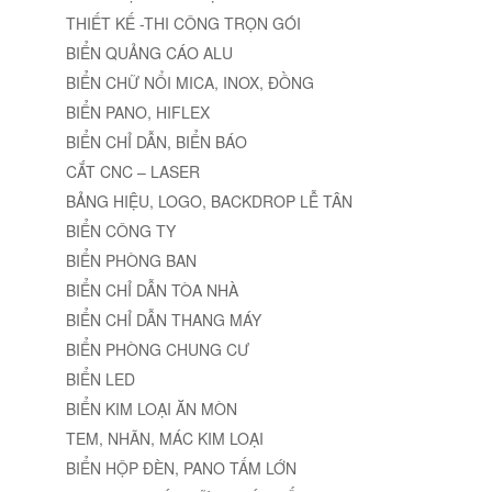
THIẾT KẾ -THI CÔNG TRỌN GÓI
BIỂN QUẢNG CÁO ALU
BIỂN CHỮ NỔI MICA, INOX, ĐỒNG
BIỂN PANO, HIFLEX
BIỂN CHỈ DẪN, BIỂN BÁO
CẮT CNC – LASER
BẢNG HIỆU, LOGO, BACKDROP LỄ TÂN
BIỂN CÔNG TY
BIỂN PHÒNG BAN
BIỂN CHỈ DẪN TÒA NHÀ
BIỂN CHỈ DẪN THANG MÁY
BIỂN PHÒNG CHUNG CƯ
BIỂN LED
BIỂN KIM LOẠI ĂN MÒN
TEM, NHÃN, MÁC KIM LOẠI
BIỂN HỘP ĐÈN, PANO TẤM LỚN