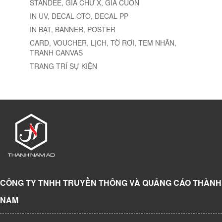
STANDEE, GIÁ CHỮ X, GIÁ CUỐN
IN UV, DECAL OTO, DECAL PP
IN BẠT, BANNER, POSTER
CARD, VOUCHER, LỊCH, TỜ RƠI, TEM NHÃN,
TRANH CANVAS
TRANG TRÍ SỰ KIỆN
CÔNG TY TNHH TRUYỀN THÔNG VÀ QUẢNG CÁO THÀNH
NAM