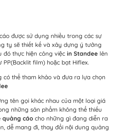
cáo được sử dụng nhiều trong các sự
ng ty sẽ thiết kế và xây dựng ý tưởng
u đó thực hiện công việc
in Standee
lên
 PP(Backlit film) hoặc bạt Hiflex.
 có thể tham khảo và đưa ra lựa chọn
dee
ng tên gọi khác nhau của một loại giá
rong những sản phẩm không thể thiếu
ể
quảng cáo
cho những gì đang diễn ra
ọn, dễ mang đi, thay đổi nội dung quảng