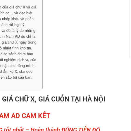
n của giá chữ X và giá
ích cỡ… và đặc biệt
à nhập khẩu và phân
thành rất hợp lý.
 và đó là lý do những
ành Nam AD dù chỉ là
, giá chữ X ngay trong
 nhiệt tình khó tin.
ệc so sánh chưa bao
rải nghiệm dịch vụ của
nhận cho riêng mình.
 phẩm kệ X, standee
ện sắp tới của bạn.
GIÁ CHỮ X, GIÁ CUỐN TẠI HÀ NỘI
AM AD CAM KẾT
G tốt nhất – Hoàn thành ĐÚNG TIẾN ĐỘ