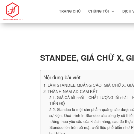
TRANG CHỦ
CHÚNG TÔI
DỊCH 
STANDEE, GIÁ CHỮ X, G
Nội dung bài viết:
LÀM STANDEE QUẢNG CÁO, GIÁ CHỮ X, GIÁ
THÀNH NAM AD CAM KẾT
GIÁ CẢ tốt nhất – CHẤT LƯỢNG tốt nhất –
TIẾN ĐỘ
Standee là một sản phẩm quảng cáo được sử
sự kiện. Quá trình in Standee các công ty sẽ thiế
tưởng theo yêu cầu của khách hàng, sau đó thực 
Standee lên trên bề mặt chất liệu phổ biến như PP
bạt Hiflex.