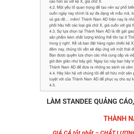
cao hơn so với kệ X, giá chữ X.
Một yếu tố quan trọng để tạo nên sự phổ biế
cuốn ngày nay chính là sự đa dạng về mẫu mã, k
có giá rất… mềm! Thành Nam AD hiện nay là nh
phối hầu hết các loại giá chữ X, giá cuốn với giá 
Sự lựa chọn tại Thành Nam AD là rất gát gao
sản phẩm kém chất lượng không thể tồn tại ở Th
trong ý nghĩ. Kể cả bạn đặt hàng ngàn chiếc kệ X
đêm nay, chúng tôi vẫn sẽ đáp ứng với một thái độ
Bạn được quyền lựa chọn các nhà cung cấp và vi
giờ đơn giản như bây giờ. Ngay lúc này bạn hãy t
Thành Nam AD để đưa ra những so sánh và cảm 
Hãy liên hệ với chúng tôi để sở hữu một sản
tuyệt vời của Thành Nam AD để phục vụ cho sự ki
LÀM STANDEE QUẢNG CÁO, 
THÀNH N
GIÁ CẢ tốt nhất – CHẤT LƯỢN