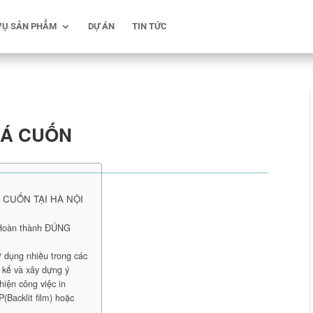
VỤ SẢN PHẨM
DỰ ÁN
TIN TỨC
IÁ CUỐN
 CUỐN TẠI HÀ NỘI
 Hoàn thành ĐÚNG
 dụng nhiều trong các
t kế và xây dựng ý
hiện công việc in
(Backlit film) hoặc