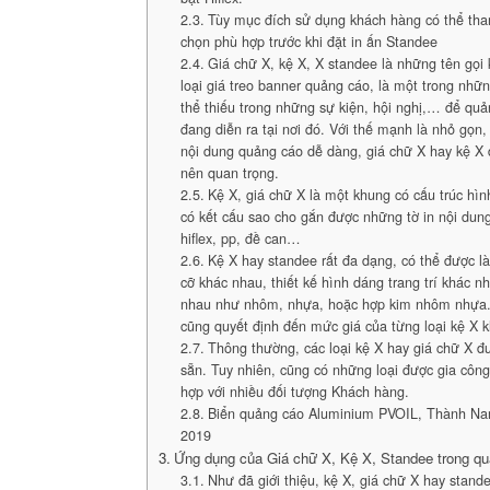
Tùy mục đích sử dụng khách hàng có thể tha
chọn phù hợp trước khi đặt in ấn Standee
Giá chữ X, kệ X, X standee là những tên gọi
loại giá treo banner quảng cáo, là một trong nh
thể thiếu trong những sự kiện, hội nghị,… để qu
đang diễn ra tại nơi đó. Với thế mạnh là nhỏ gọn,
nội dung quảng cáo dễ dàng, giá chữ X hay kệ X 
nên quan trọng.
Kệ X, giá chữ X là một khung có cấu trúc hìn
có kết cấu sao cho gắn được những tờ in nội dun
hiflex, pp, đề can…
Kệ X hay standee rất đa dạng, có thể được là
cỡ khác nhau, thiết kế hình dáng trang trí khác nh
nhau như nhôm, nhựa, hoặc hợp kim nhôm nhựa.
cũng quyết định đến mức giá của từng loại kệ X 
Thông thường, các loại kệ X hay giá chữ X đ
sẵn. Tuy nhiên, cũng có những loại được gia côn
hợp với nhiều đối tượng Khách hàng.
Biển quảng cáo Aluminium PVOIL, Thành Na
2019
Ứng dụng của Giá chữ X, Kệ X, Standee trong q
Như đã giới thiệu, kệ X, giá chữ X hay stand