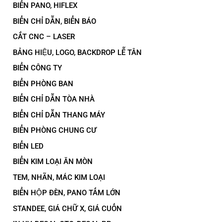
BIỂN PANO, HIFLEX
BIỂN CHỈ DẪN, BIỂN BÁO
CẮT CNC – LASER
BẢNG HIỆU, LOGO, BACKDROP LỄ TÂN
BIỂN CÔNG TY
BIỂN PHÒNG BAN
BIỂN CHỈ DẪN TÒA NHÀ
BIỂN CHỈ DẪN THANG MÁY
BIỂN PHÒNG CHUNG CƯ
BIỂN LED
BIỂN KIM LOẠI ĂN MÒN
TEM, NHÃN, MÁC KIM LOẠI
BIỂN HỘP ĐÈN, PANO TẤM LỚN
STANDEE, GIÁ CHỮ X, GIÁ CUỐN