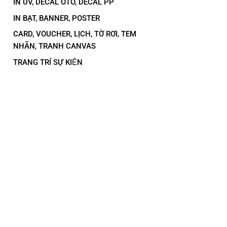
IN UV, DECAL OTO, DECAL PP
IN BẠT, BANNER, POSTER
CARD, VOUCHER, LỊCH, TỜ RƠI, TEM
NHÃN, TRANH CANVAS
TRANG TRÍ SỰ KIỆN