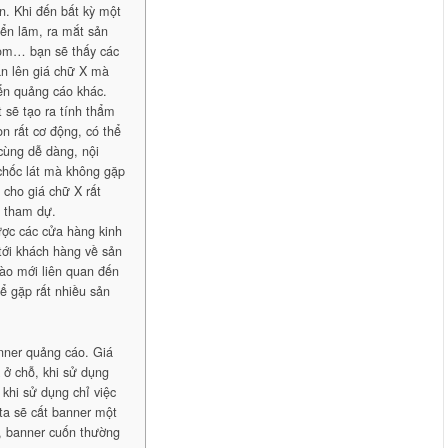
ện. Khi đến bất kỳ một
iển lãm, ra mắt sản
om… bạn sẽ thấy các
ắn lên giá chữ X mà
iển quảng cáo khác.
t sẽ tạo ra tính thẩm
n rất cơ động, có thể
cùng dễ dàng, nội
chốc lát mà không gặp
 cho giá chữ X rất
i tham dự.
ược các cửa hàng kinh
ới khách hàng về sản
ào mới liên quan đến
ể gặp rất nhiều sản
anner quảng cáo. Giá
 ở chỗ, khi sử dụng
 khi sử dụng chỉ việc
 ta sẽ cất banner một
n, banner cuốn thường