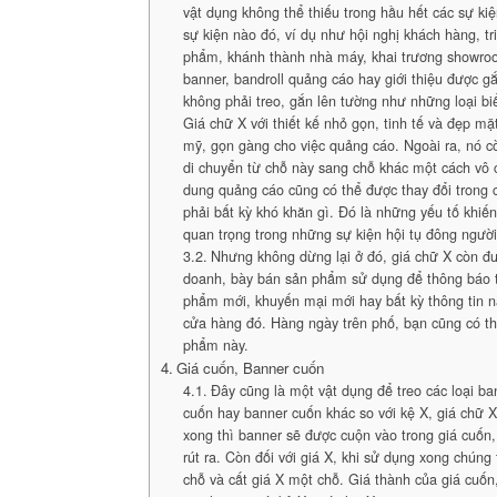
vật dụng không thể thiếu trong hầu hết các sự ki
sự kiện nào đó, ví dụ như hội nghị khách hàng, tr
phẩm, khánh thành nhà máy, khai trương showro
banner, bandroll quảng cáo hay giới thiệu được g
không phải treo, gắn lên tường như những loại b
Giá chữ X với thiết kế nhỏ gọn, tinh tế và đẹp mặ
mỹ, gọn gàng cho việc quảng cáo. Ngoài ra, nó cò
di chuyển từ chỗ này sang chỗ khác một cách vô 
dung quảng cáo cũng có thể được thay đổi trong 
phải bất kỳ khó khăn gì. Đó là những yếu tố khiến
quan trọng trong những sự kiện hội tụ đông ngườ
Nhưng không dừng lại ở đó, giá chữ X còn đ
doanh, bày bán sản phẩm sử dụng để thông báo t
phẩm mới, khuyến mại mới hay bất kỳ thông tin n
cửa hàng đó. Hàng ngày trên phố, bạn cũng có th
phẩm này.
Giá cuốn, Banner cuốn
Đây cũng là một vật dụng để treo các loại b
cuốn hay banner cuốn khác so với kệ X, giá chữ X
xong thì banner sẽ được cuộn vào trong giá cuốn,
rút ra. Còn đối với giá X, khi sử dụng xong chúng
chỗ và cất giá X một chỗ. Giá thành của giá cuố