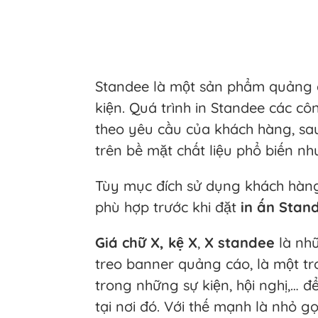
Standee là một sản phẩm quảng 
kiện. Quá trình in Standee các cô
theo yêu cầu của khách hàng, sa
trên bề mặt chất liệu phổ biến như
Tùy mục đích sử dụng khách hàng
phù hợp trước khi đặt
in ấn Stan
Giá chữ X, kệ X
,
X
standee
là nhữ
treo banner quảng cáo, là một t
trong những sự kiện, hội nghị,… đ
tại nơi đó. Với thế mạnh là nhỏ g