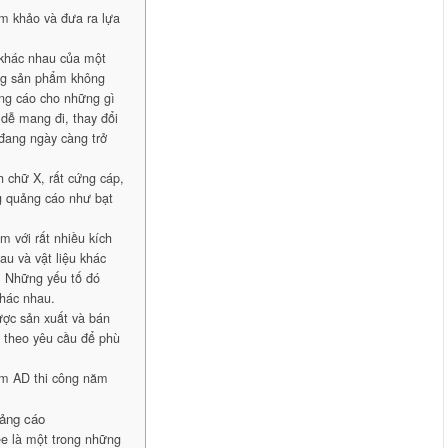
m khảo và đưa ra lựa
 khác nhau của một
ững sản phẩm không
ảng cáo cho những gì
 dễ mang đi, thay đổi
đang ngày càng trở
h chữ X, rất cứng cáp,
g quảng cáo như bạt
m với rất nhiều kích
au và vật liệu khác
 Những yếu tố đó
khác nhau.
ược sản xuất và bán
g theo yêu cầu để phù
m AD thi công năm
uảng cáo
ee là một trong những