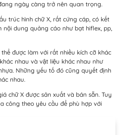
 đang ngày càng trở nên quan trọng.
ấu trúc hình chữ X, rất cứng cáp, có kết
 nội dung quảng cáo như bạt hiflex, pp,
thể được làm với rất nhiều kích cỡ khác
í khác nhau và vật liệu khác nhau như
nhựa. Những yếu tố đó cũng quyết định
hác nhau.
giá chữ X được sản xuất và bán sẵn. Tuy
ia công theo yêu cầu để phù hợp với