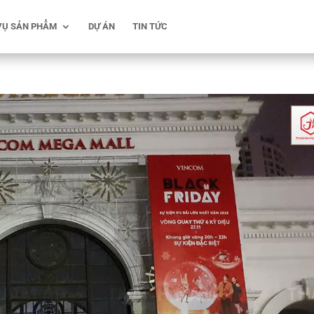
VỤ SẢN PHẨM
DỰ ÁN
TIN TỨC