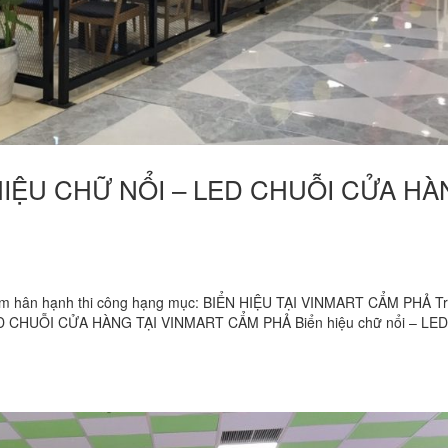
N HIỆU CHỮ NỔI – LED CHUỖI CỬA H
m hân hạnh thi công hạng mục: BIỂN HIỆU TẠI VINMART CẨM PHẢ T
LED CHUỖI CỬA HÀNG TẠI VINMART CẨM PHẢ Biển hiệu chữ nổi – LED