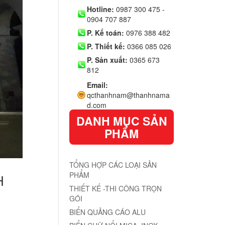
Hotline:
0987 300 475 -
0904 707 887
P. Kế toán:
0976 388 482
P. Thiết kế:
0366 085 026
P. Sản xuất:
0365 673
812
Email:
qcthanhnam@thanhnama
d.com
DANH MỤC SẢN
PHẨM
TỔNG HỢP CÁC LOẠI SẢN
PHẨM
H
THIẾT KẾ -THI CÔNG TRỌN
GÓI
BIỂN QUẢNG CÁO ALU