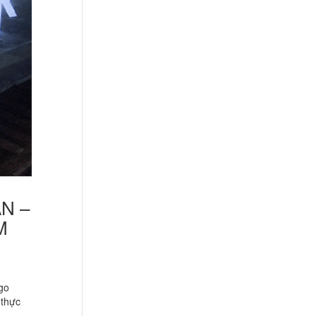
ÂN –
M
go
 thực