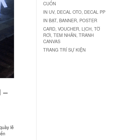
CUỐN
IN UV, DECAL OTO, DECAL PP
IN BẠT, BANNER, POSTER
CARD, VOUCHER, LỊCH, TỜ
RƠI, TEM NHÃN, TRANH
CANVAS
TRANG TRÍ SỰ KIỆN
 –
quầy lễ
iển