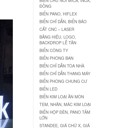
BIỂN CHỮ NỔI MICA, INOX,
ĐỒNG
BIỂN PANO, HIFLEX
BIỂN CHỈ DẪN, BIỂN BÁO
CẮT CNC – LASER
BẢNG HIỆU, LOGO,
BACKDROP LỄ TÂN
BIỂN CÔNG TY
BIỂN PHÒNG BAN
BIỂN CHỈ DẪN TÒA NHÀ
BIỂN CHỈ DẪN THANG MÁY
BIỂN PHÒNG CHUNG CƯ
BIỂN LED
BIỂN KIM LOẠI ĂN MÒN
TEM, NHÃN, MÁC KIM LOẠI
BIỂN HỘP ĐÈN, PANO TẤM
LỚN
STANDEE, GIÁ CHỮ X, GIÁ