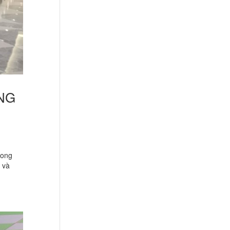
ÀNG
rong
 và