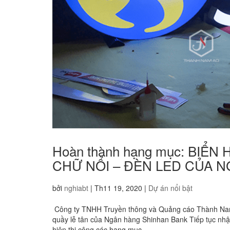
Hoàn thành hạng mục: BIỂ
CHỮ NỔI – ĐÈN LED CỦA 
bởi
nghiabt
|
Th11 19, 2020
|
Dự án nổi bật
Công ty TNHH Truyền thông và Quảng cáo Thành Nam 
quầy lễ tân của Ngân hàng Shinhan Bank Tiếp tục nhậ
hiện thi công các hạng mục,...