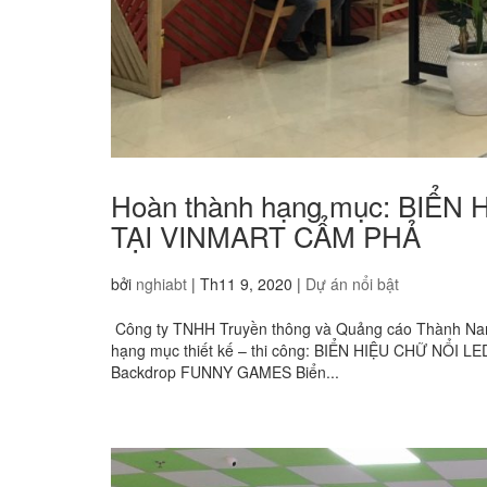
Hoàn thành hạng mục: BIỂ
TẠI VINMART CẨM PHẢ
bởi
nghiabt
|
Th11 9, 2020
|
Dự án nổi bật
Công ty TNHH Truyền thông và Quảng cáo Thành Na
hạng mục thiết kế – thi công: BIỂN HIỆU CHỮ NỔI 
Backdrop FUNNY GAMES Biển...