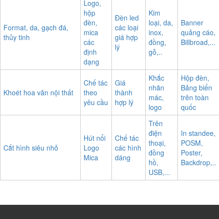
Logo,
hộp
Kim
Đèn led
đèn,
loại, da,
Banner
Format, da, gạch đá,
các loại
mica
inox,
quảng cáo,
thủy tinh
giá hợp
các
đồng,
Billbroad,...
lý
định
gỗ,..
dạng
Khắc
Hộp đèn,
Chế tác
Giá
nhãn
Bảng biển
Khoét hoa văn nội thất
theo
thành
mác,
trên toàn
yêu cầu
hợp lý
logo
quốc
Trên
điện
In standee,
Hút nổi
Chế tác
thoại,
POSM,
Cắt hình siêu nhỏ
Logo
các hình
đồng
Poster,
Mica
dáng
hồ,
Backdrop,..
USB,...