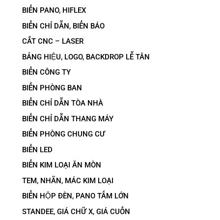
BIỂN PANO, HIFLEX
BIỂN CHỈ DẪN, BIỂN BÁO
CẮT CNC – LASER
BẢNG HIỆU, LOGO, BACKDROP LỄ TÂN
BIỂN CÔNG TY
BIỂN PHÒNG BAN
BIỂN CHỈ DẪN TÒA NHÀ
BIỂN CHỈ DẪN THANG MÁY
BIỂN PHÒNG CHUNG CƯ
BIỂN LED
BIỂN KIM LOẠI ĂN MÒN
TEM, NHÃN, MÁC KIM LOẠI
BIỂN HỘP ĐÈN, PANO TẤM LỚN
STANDEE, GIÁ CHỮ X, GIÁ CUỐN