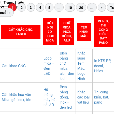
Trang 1 trên
27
1
2
3
4
5
...
10
20
...
»
Tr
cuối »
IN KTS,
HÚT
CHỮ
THI
NỔI
MICA,
TEM
CẮT KHẮC CNC,
CÔNG
3D
INOX,
NHÃN
LASER
BIỂN/
LOGO
ĐỒNG,
MÁC
BẠT/
MICA
ALU
PANO
Biển
Khắc
Logo
bảng
laser
In KTS PP,
mica –
chữ
Tem,
Cắt, khắc CNC
decal,
Đèn
mica,
Mác,
Hiflex
LED
alu - đèn
Logo,
led
Hình
Biển
Hệ
bảng
Khắc
Thi công
Cắt, khắc hoa văn
thống
đồng,
các loại
biển, bạt,
Mica, gỗ, inox, tôn
máy hút
inox -
vật liệu
pano
nổi 3D
đèn led