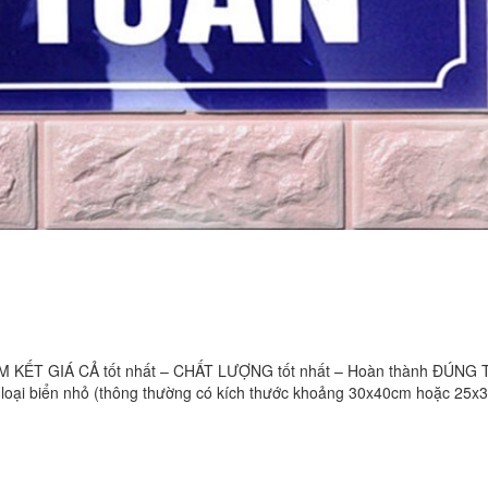
KẾT GIÁ CẢ tốt nhất – CHẤT LƯỢNG tốt nhất – Hoàn thành ĐÚNG 
ột loại biển nhỏ (thông thường có kích thước khoảng 30x40cm hoặc 25x