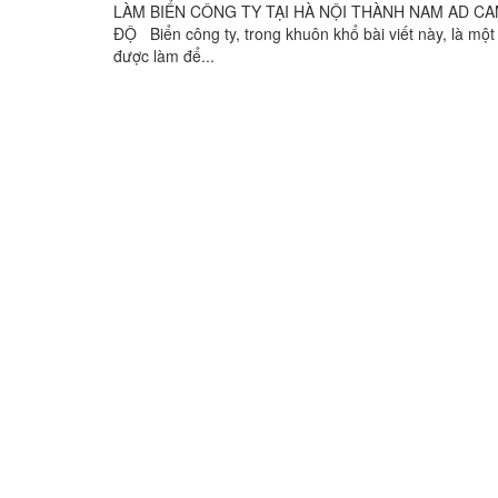
LÀM BIỂN CÔNG TY TẠI HÀ NỘI THÀNH NAM AD CAM 
ĐỘ Biển công ty, trong khuôn khổ bài viết này, là m
được làm để...