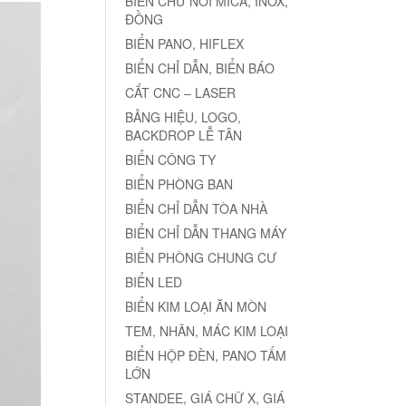
BIỂN CHỮ NỔI MICA, INOX,
ĐỒNG
BIỂN PANO, HIFLEX
BIỂN CHỈ DẪN, BIỂN BÁO
CẮT CNC – LASER
BẢNG HIỆU, LOGO,
BACKDROP LỄ TÂN
BIỂN CÔNG TY
BIỂN PHÒNG BAN
BIỂN CHỈ DẪN TÒA NHÀ
BIỂN CHỈ DẪN THANG MÁY
BIỂN PHÒNG CHUNG CƯ
BIỂN LED
BIỂN KIM LOẠI ĂN MÒN
TEM, NHÃN, MÁC KIM LOẠI
BIỂN HỘP ĐÈN, PANO TẤM
LỚN
STANDEE, GIÁ CHỮ X, GIÁ