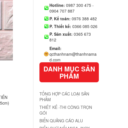
Hotline:
0987 300 475 -
0904 707 887
P. Kế toán:
0976 388 482
P. Thiết kế:
0366 085 026
P. Sản xuất:
0365 673
812
Email:
qcthanhnam@thanhnama
d.com
DANH MỤC SẢN
PHẨM
TỔNG HỢP CÁC LOẠI SẢN
TIẾN
PHẨM
35cm)
THIẾT KẾ -THI CÔNG TRỌN
GÓI
BIỂN QUẢNG CÁO ALU