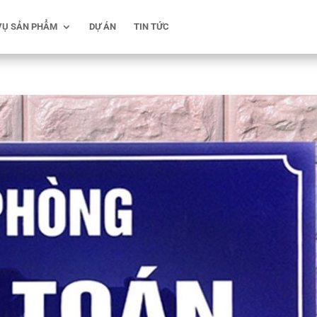
VỤ SẢN PHẨM
DỰ ÁN
TIN TỨC