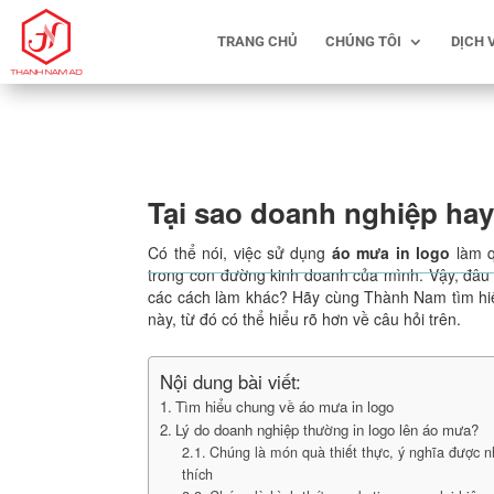
TRANG CHỦ
CHÚNG TÔI
DỊCH 
Tại sao doanh nghiệp hay
Có thể nói, việc sử dụng
áo mưa in logo
làm q
trong con đường kinh doanh của mình. Vậy, đâu là
các cách làm khác? Hãy cùng Thành Nam tìm hiể
này, từ đó có thể hiểu rõ hơn về câu hỏi trên.
Nội dung bài viết:
Tìm hiểu chung về áo mưa in logo
Lý do doanh nghiệp thường in logo lên áo mưa?
Chúng là món quà thiết thực, ý nghĩa được 
thích