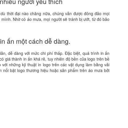
nhiều người yêu thích
dù thời đại nào chăng nữa, chúng vẫn được đông đảo mọi
a mình. Nhờ có áo mưa, mọi người sẽ tránh bị ướt, từ đó bảo
in ấn một cách dễ dàng.
iản, dễ dàng với mức chi phí thấp. Đặc biệt, quá trình in ấn
ó giá thành in ấn khá rẻ, tuy nhiên độ bền của logo trên bề
với những kỹ thuật in logo trên các vật dụng làm bằng vải
m nổi bật logo thương hiệu hoặc sản phẩm trên áo mưa bởi