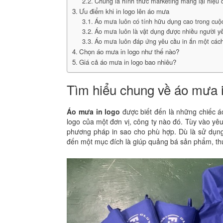
Chúng là hình thức marketing mang lại hiệu q
Ưu điểm khi in logo lên áo mưa
Áo mưa luôn có tính hữu dụng cao trong cuộ
Áo mưa luôn là vật dụng được nhiều người yê
Áo mưa luôn đáp ứng yêu cầu in ấn một các
Chọn áo mưa in logo như thế nào?
Giá cả áo mưa in logo bao nhiêu?
Tìm hiểu chung về áo mưa i
Áo mưa in logo
được biết đến là những chiếc á
logo của một đơn vị, công ty nào đó. Tùy vào yê
phương pháp in sao cho phù hợp. Dù là sử dụn
đến một mục đích là giúp quảng bá sản phẩm, th