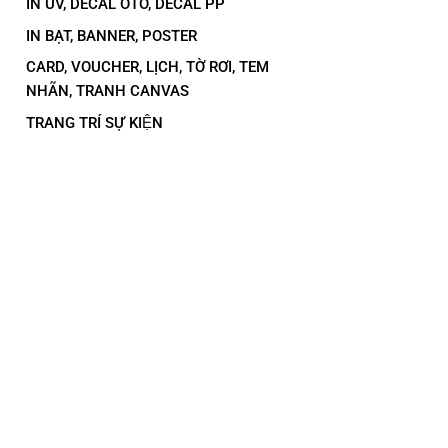
IN UV, DECAL OTO, DECAL PP
IN BẠT, BANNER, POSTER
CARD, VOUCHER, LỊCH, TỜ RƠI, TEM
NHÃN, TRANH CANVAS
TRANG TRÍ SỰ KIỆN