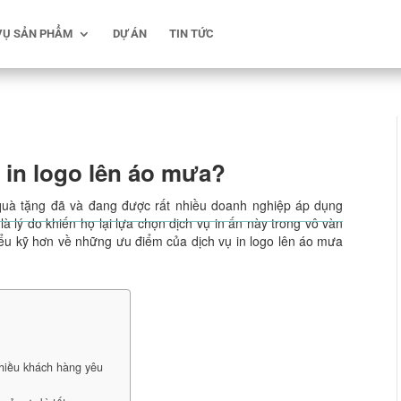
VỤ SẢN PHẨM
DỰ ÁN
TIN TỨC
 in logo lên áo mưa?
uà tặng đã và đang được rất nhiều doanh nghiệp áp dụng
 lý do khiến họ lại lựa chọn dịch vụ in ấn này trong vô vàn
u kỹ hơn về những ưu điểm của dịch vụ in logo lên áo mưa
nhiều khách hàng yêu