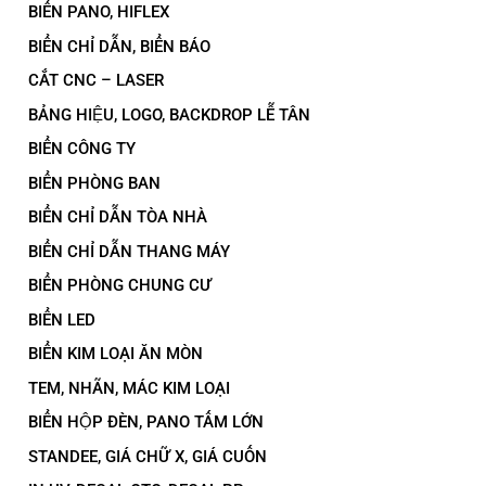
BIỂN PANO, HIFLEX
BIỂN CHỈ DẪN, BIỂN BÁO
CẮT CNC – LASER
BẢNG HIỆU, LOGO, BACKDROP LỄ TÂN
BIỂN CÔNG TY
BIỂN PHÒNG BAN
BIỂN CHỈ DẪN TÒA NHÀ
BIỂN CHỈ DẪN THANG MÁY
BIỂN PHÒNG CHUNG CƯ
BIỂN LED
BIỂN KIM LOẠI ĂN MÒN
TEM, NHÃN, MÁC KIM LOẠI
BIỂN HỘP ĐÈN, PANO TẤM LỚN
STANDEE, GIÁ CHỮ X, GIÁ CUỐN