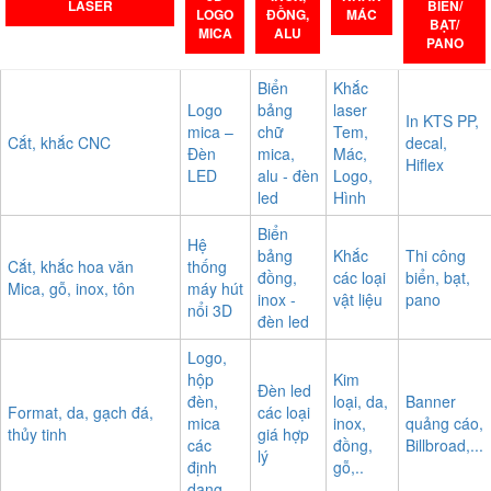
LASER
BIỂN/
LOGO
ĐỒNG,
MÁC
BẠT/
MICA
ALU
PANO
Biển
Khắc
Logo
bảng
laser
In KTS PP,
mica –
chữ
Tem,
Cắt, khắc CNC
decal,
Đèn
mica,
Mác,
Hiflex
LED
alu - đèn
Logo,
led
Hình
Biển
Hệ
bảng
Khắc
Thi công
Cắt, khắc hoa văn
thống
đồng,
các loại
biển, bạt,
Mica, gỗ, inox, tôn
máy hút
inox -
vật liệu
pano
nổi 3D
đèn led
Logo,
hộp
Kim
Đèn led
đèn,
loại, da,
Banner
Format, da, gạch đá,
các loại
mica
inox,
quảng cáo,
thủy tinh
giá hợp
các
đồng,
Billbroad,...
lý
định
gỗ,..
dạng