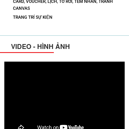
CARD, VOUCHER, LỊCH, TỜ RƠI, TEM NHÃN, TRANH
CANVAS
TRANG TRÍ SỰ KIỆN
VIDEO - HÌNH ẢNH