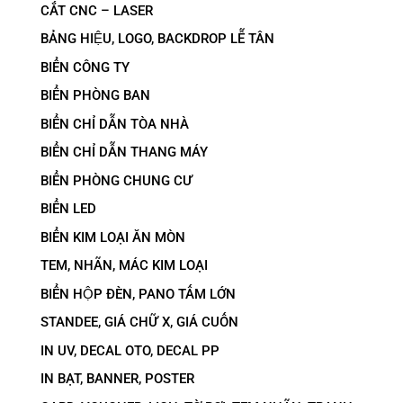
CẮT CNC – LASER
BẢNG HIỆU, LOGO, BACKDROP LỄ TÂN
BIỂN CÔNG TY
BIỂN PHÒNG BAN
BIỂN CHỈ DẪN TÒA NHÀ
BIỂN CHỈ DẪN THANG MÁY
BIỂN PHÒNG CHUNG CƯ
BIỂN LED
BIỂN KIM LOẠI ĂN MÒN
TEM, NHÃN, MÁC KIM LOẠI
BIỂN HỘP ĐÈN, PANO TẤM LỚN
STANDEE, GIÁ CHỮ X, GIÁ CUỐN
IN UV, DECAL OTO, DECAL PP
IN BẠT, BANNER, POSTER