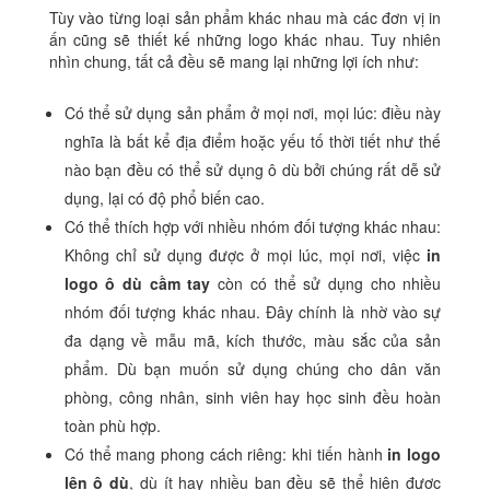
Tùy vào từng loại sản phẩm khác nhau mà các đơn vị in
ấn cũng sẽ thiết kế những logo khác nhau. Tuy nhiên
nhìn chung, tất cả đều sẽ mang lại những lợi ích như:
Có thể sử dụng sản phẩm ở mọi nơi, mọi lúc: điều này
nghĩa là bất kể địa điểm hoặc yếu tố thời tiết như thế
nào bạn đều có thể sử dụng ô dù bởi chúng rất dễ sử
dụng, lại có độ phổ biến cao.
Có thể thích hợp với nhiều nhóm đối tượng khác nhau:
Không chỉ sử dụng được ở mọi lúc, mọi nơi, việc
in
logo ô dù cầm tay
còn có thể sử dụng cho nhiều
nhóm đối tượng khác nhau. Đây chính là nhờ vào sự
đa dạng về mẫu mã, kích thước, màu sắc của sản
phẩm. Dù bạn muốn sử dụng chúng cho dân văn
phòng, công nhân, sinh viên hay học sinh đều hoàn
toàn phù hợp.
Có thể mang phong cách riêng: khi tiến hành
in logo
lên ô dù
, dù ít hay nhiều bạn đều sẽ thể hiện được