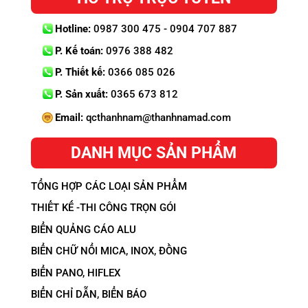
Hotline:
0987 300 475 - 0904 707 887
P. Kế toán:
0976 388 482
P. Thiết kế:
0366 085 026
P. Sản xuất:
0365 673 812
Email:
qcthanhnam@thanhnamad.com
DANH MỤC SẢN PHẨM
TỔNG HỢP CÁC LOẠI SẢN PHẨM
THIẾT KẾ -THI CÔNG TRỌN GÓI
BIỂN QUẢNG CÁO ALU
BIỂN CHỮ NỔI MICA, INOX, ĐỒNG
BIỂN PANO, HIFLEX
BIỂN CHỈ DẪN, BIỂN BÁO