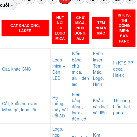
cuối »
IN KTS,
HÚT
CHỮ
THI
NỔI
MICA,
TEM
CẮT KHẮC CNC,
CÔNG
3D
INOX,
NHÃN
LASER
BIỂN/
LOGO
ĐỒNG,
MÁC
BẠT/
MICA
ALU
PANO
Biển
Khắc
Logo
bảng
laser
In KTS PP,
mica –
chữ
Tem,
Cắt, khắc CNC
decal,
Đèn
mica,
Mác,
Hiflex
LED
alu - đèn
Logo,
led
Hình
Biển
Hệ
bảng
Khắc
Thi công
Cắt, khắc hoa văn
thống
đồng,
các loại
biển, bạt,
Mica, gỗ, inox, tôn
máy hút
inox -
vật liệu
pano
nổi 3D
đèn led
Logo,
hộp
Kim