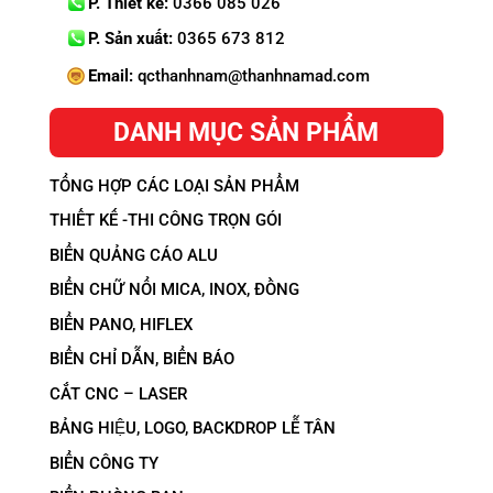
P. Thiết kế:
0366 085 026
P. Sản xuất:
0365 673 812
Email:
qcthanhnam@thanhnamad.com
DANH MỤC SẢN PHẨM
TỔNG HỢP CÁC LOẠI SẢN PHẨM
THIẾT KẾ -THI CÔNG TRỌN GÓI
BIỂN QUẢNG CÁO ALU
BIỂN CHỮ NỔI MICA, INOX, ĐỒNG
BIỂN PANO, HIFLEX
BIỂN CHỈ DẪN, BIỂN BÁO
CẮT CNC – LASER
BẢNG HIỆU, LOGO, BACKDROP LỄ TÂN
BIỂN CÔNG TY