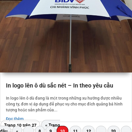
In logo lên ô dù sắc nét – In theo yêu cầu
In logo lên ô dù đang là một trong những xu hướng được nhiều
công ty, đơn vị áp dụng để phục vụ cho mục đích quảng bá hình
tượng hoặc sản phẩm của...
Đọc thêm
Trang 10 trên 27
« Trang
đầu
«
...
8
9
10
11
12
...
20
...