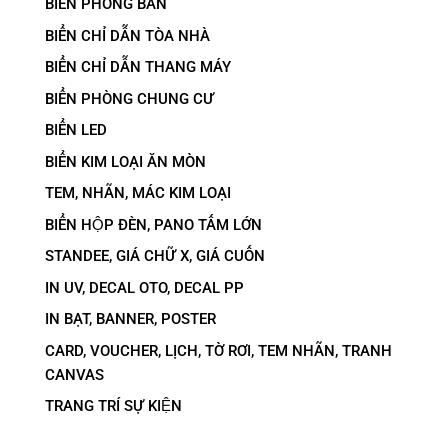
BIỂN PHÒNG BAN
BIỂN CHỈ DẪN TÒA NHÀ
BIỂN CHỈ DẪN THANG MÁY
BIỂN PHÒNG CHUNG CƯ
BIỂN LED
BIỂN KIM LOẠI ĂN MÒN
TEM, NHÃN, MÁC KIM LOẠI
BIỂN HỘP ĐÈN, PANO TẤM LỚN
STANDEE, GIÁ CHỮ X, GIÁ CUỐN
IN UV, DECAL OTO, DECAL PP
IN BẠT, BANNER, POSTER
CARD, VOUCHER, LỊCH, TỜ RƠI, TEM NHÃN, TRANH
CANVAS
TRANG TRÍ SỰ KIỆN