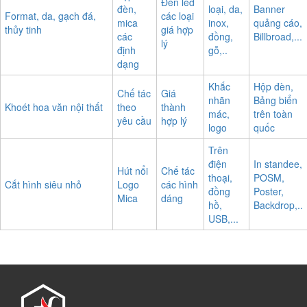
Đèn led
đèn,
loại, da,
Banner
Format, da, gạch đá,
các loại
mica
inox,
quảng cáo,
thủy tinh
giá hợp
các
đồng,
Billbroad,...
lý
định
gỗ,..
dạng
Khắc
Hộp đèn,
Chế tác
Giá
nhãn
Bảng biển
Khoét hoa văn nội thất
theo
thành
mác,
trên toàn
yêu cầu
hợp lý
logo
quốc
Trên
điện
In standee,
Hút nổi
Chế tác
thoại,
POSM,
Cắt hình siêu nhỏ
Logo
các hình
đồng
Poster,
Mica
dáng
hồ,
Backdrop,..
USB,...