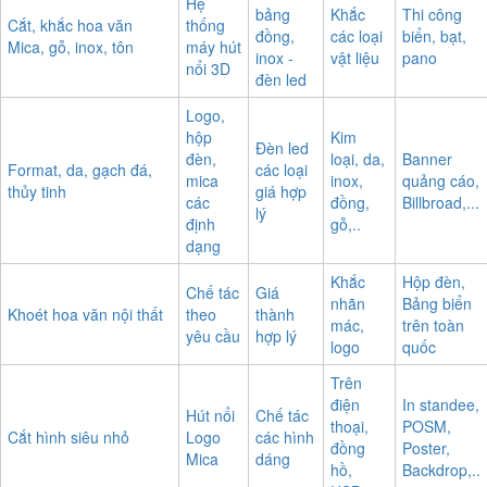
Hệ
bảng
Khắc
Thi công
Cắt, khắc hoa văn
thống
đồng,
các loại
biển, bạt,
Mica, gỗ, inox, tôn
máy hút
inox -
vật liệu
pano
nổi 3D
đèn led
Logo,
hộp
Kim
Đèn led
đèn,
loại, da,
Banner
Format, da, gạch đá,
các loại
mica
inox,
quảng cáo,
thủy tinh
giá hợp
các
đồng,
Billbroad,...
lý
định
gỗ,..
dạng
Khắc
Hộp đèn,
Chế tác
Giá
nhãn
Bảng biển
Khoét hoa văn nội thất
theo
thành
mác,
trên toàn
yêu cầu
hợp lý
logo
quốc
Trên
điện
In standee,
Hút nổi
Chế tác
thoại,
POSM,
Cắt hình siêu nhỏ
Logo
các hình
đồng
Poster,
Mica
dáng
hồ,
Backdrop,..