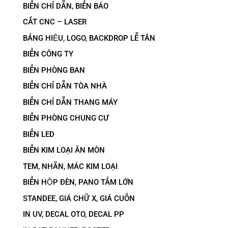
BIỂN CHỈ DẪN, BIỂN BÁO
CẮT CNC – LASER
BẢNG HIỆU, LOGO, BACKDROP LỄ TÂN
BIỂN CÔNG TY
BIỂN PHÒNG BAN
BIỂN CHỈ DẪN TÒA NHÀ
BIỂN CHỈ DẪN THANG MÁY
BIỂN PHÒNG CHUNG CƯ
BIỂN LED
BIỂN KIM LOẠI ĂN MÒN
TEM, NHÃN, MÁC KIM LOẠI
BIỂN HỘP ĐÈN, PANO TẤM LỚN
STANDEE, GIÁ CHỮ X, GIÁ CUỐN
IN UV, DECAL OTO, DECAL PP