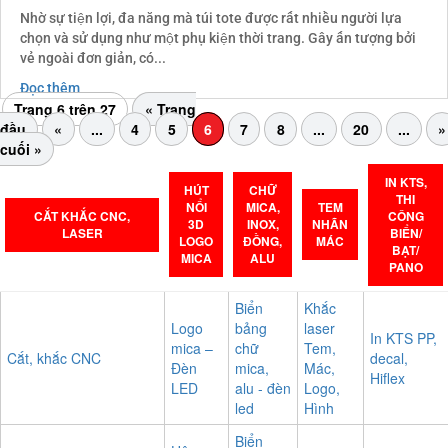
Nhờ sự tiện lợi, đa năng mà túi tote được rất nhiều người lựa
chọn và sử dụng như một phụ kiện thời trang. Gây ấn tượng bởi
vẻ ngoài đơn giản, có...
Đọc thêm
Trang 6 trên 27
« Trang
đầu
«
...
4
5
6
7
8
...
20
...
»
cuối »
IN KTS,
HÚT
CHỮ
THI
NỔI
MICA,
TEM
CẮT KHẮC CNC,
CÔNG
3D
INOX,
NHÃN
LASER
BIỂN/
LOGO
ĐỒNG,
MÁC
BẠT/
MICA
ALU
PANO
Biển
Khắc
Logo
bảng
laser
In KTS PP,
mica –
chữ
Tem,
Cắt, khắc CNC
decal,
Đèn
mica,
Mác,
Hiflex
LED
alu - đèn
Logo,
led
Hình
Biển