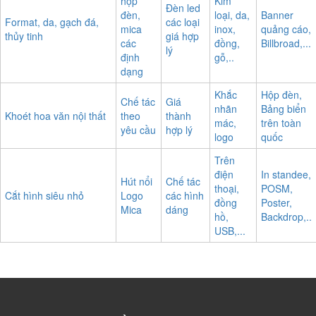
đèn led
Logo,
hộp
Kim
Đèn led
đèn,
loại, da,
Banner
Format, da, gạch đá,
các loại
mica
inox,
quảng cáo,
thủy tinh
giá hợp
các
đồng,
Billbroad,...
lý
định
gỗ,..
dạng
Khắc
Hộp đèn,
Chế tác
Giá
nhãn
Bảng biển
Khoét hoa văn nội thất
theo
thành
mác,
trên toàn
yêu cầu
hợp lý
logo
quốc
Trên
điện
In standee,
Hút nổi
Chế tác
thoại,
POSM,
Cắt hình siêu nhỏ
Logo
các hình
đồng
Poster,
Mica
dáng
hồ,
Backdrop,..
USB,...