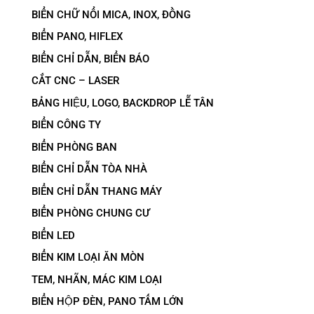
BIỂN CHỮ NỔI MICA, INOX, ĐỒNG
BIỂN PANO, HIFLEX
BIỂN CHỈ DẪN, BIỂN BÁO
CẮT CNC – LASER
BẢNG HIỆU, LOGO, BACKDROP LỄ TÂN
BIỂN CÔNG TY
BIỂN PHÒNG BAN
BIỂN CHỈ DẪN TÒA NHÀ
BIỂN CHỈ DẪN THANG MÁY
BIỂN PHÒNG CHUNG CƯ
BIỂN LED
BIỂN KIM LOẠI ĂN MÒN
TEM, NHÃN, MÁC KIM LOẠI
BIỂN HỘP ĐÈN, PANO TẤM LỚN