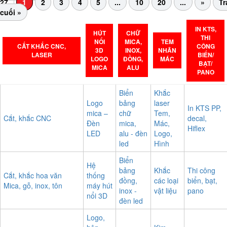
Trang 1 trên
27
1
2
3
4
5
...
10
20
...
»
Tr
cuối »
IN KTS,
HÚT
CHỮ
THI
NỔI
MICA,
TEM
CẮT KHẮC CNC,
CÔNG
3D
INOX,
NHÃN
LASER
BIỂN/
LOGO
ĐỒNG,
MÁC
BẠT/
MICA
ALU
PANO
Biển
Khắc
Logo
bảng
laser
In KTS PP,
mica –
chữ
Tem,
Cắt, khắc CNC
decal,
Đèn
mica,
Mác,
Hiflex
LED
alu - đèn
Logo,
led
Hình
Biển
Hệ
bảng
Khắc
Thi công
Cắt, khắc hoa văn
thống
đồng,
các loại
biển, bạt,
Mica, gỗ, inox, tôn
máy hút
inox -
vật liệu
pano
nổi 3D