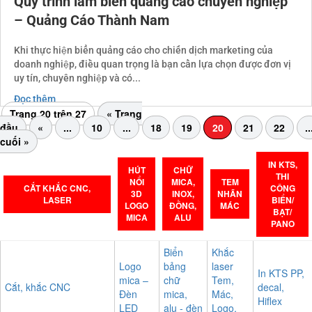
Quy trình làm biển quảng cáo chuyên nghiệp
– Quảng Cáo Thành Nam
Khi thực hiện biển quảng cáo cho chiến dịch marketing của
doanh nghiệp, điều quan trọng là bạn cần lựa chọn được đơn vị
uy tín, chuyên nghiệp và có...
Đọc thêm
Trang 20 trên 27
« Trang
đầu
«
...
10
...
18
19
20
21
22
..
cuối »
IN KTS,
HÚT
CHỮ
THI
NỔI
MICA,
TEM
CẮT KHẮC CNC,
CÔNG
3D
INOX,
NHÃN
LASER
BIỂN/
LOGO
ĐỒNG,
MÁC
BẠT/
MICA
ALU
PANO
Biển
Khắc
Logo
bảng
laser
In KTS PP,
mica –
chữ
Tem,
Cắt, khắc CNC
decal,
Đèn
mica,
Mác,
Hiflex
LED
alu - đèn
Logo,