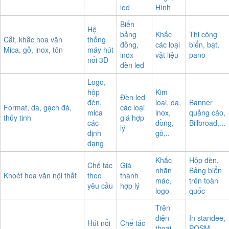
led
Hình
Biển
Hệ
bảng
Khắc
Thi công
Cắt, khắc hoa văn
thống
đồng,
các loại
biển, bạt,
Mica, gỗ, inox, tôn
máy hút
inox -
vật liệu
pano
nổi 3D
đèn led
Logo,
hộp
Kim
Đèn led
đèn,
loại, da,
Banner
Format, da, gạch đá,
các loại
mica
inox,
quảng cáo,
thủy tinh
giá hợp
các
đồng,
Billbroad,...
lý
định
gỗ,..
dạng
Khắc
Hộp đèn,
Chế tác
Giá
nhãn
Bảng biển
Khoét hoa văn nội thất
theo
thành
mác,
trên toàn
yêu cầu
hợp lý
logo
quốc
Trên
điện
In standee,
Hút nổi
Chế tác
thoại,
POSM,