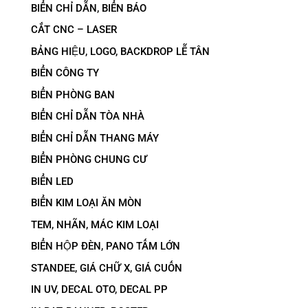
BIỂN CHỈ DẪN, BIỂN BÁO
CẮT CNC – LASER
BẢNG HIỆU, LOGO, BACKDROP LỄ TÂN
BIỂN CÔNG TY
BIỂN PHÒNG BAN
BIỂN CHỈ DẪN TÒA NHÀ
BIỂN CHỈ DẪN THANG MÁY
BIỂN PHÒNG CHUNG CƯ
BIỂN LED
BIỂN KIM LOẠI ĂN MÒN
TEM, NHÃN, MÁC KIM LOẠI
BIỂN HỘP ĐÈN, PANO TẤM LỚN
STANDEE, GIÁ CHỮ X, GIÁ CUỐN
IN UV, DECAL OTO, DECAL PP