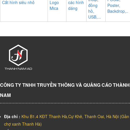
Cắt hình siêu nhỏ
Logo
các hình
đồng
Poster,
Mica
dáng
hồ,
Backdrop,..
USB,...
CÔNG TY TNHH TRUYỀN THÔNG VÀ QUẢNG CÁO THÀNH
NAM
Địa chỉ :
Khu B1.4 KĐT Thanh Hà,Cự Khê, Thanh Oai, Hà Nội (Gần
chợ xanh Thanh Hà)