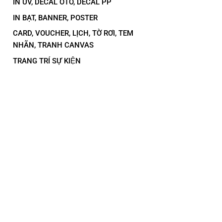
IN UV, DECAL OTO, DECAL PP
IN BẠT, BANNER, POSTER
CARD, VOUCHER, LỊCH, TỜ RƠI, TEM
NHÃN, TRANH CANVAS
TRANG TRÍ SỰ KIỆN