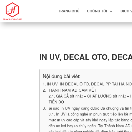
TRANG CHỦ
CHÚNG TÔI
DỊCH 
IN UV, DECAL OTO, DEC
Nội dung bài viết:
IN UV, IN DECAL Ô TÔ, DECAL PP TẠI HÀ NỘ
THÀNH NAM AD CAM KẾT
GIÁ CẢ tốt nhất – CHẤT LƯỢNG tốt nhất –
TIẾN ĐỘ
Tại sao In UV ngày càng được ưa chuộng và tin 
In UV là công nghệ in phun trực tiếp lên bề m
mực in uv cao cấp và sấy khô ngay lập tức bằng đ
đèn uv led hay uv thủy ngân. Tại Thành Nam AD 
các loại đầu in công nghiệp để đảm bảo tuổi thọ 