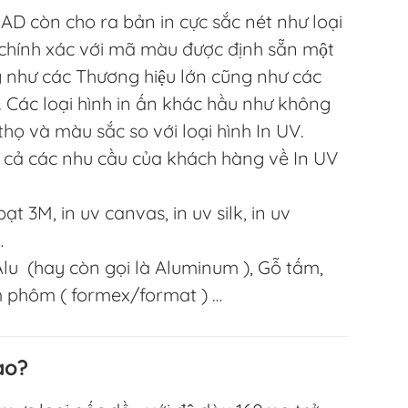
D còn cho ra bản in cực sắc nét như loại
, chính xác với mã màu được định sẵn một
g như các Thương hiệu lớn cũng như các
. Các loại hình in ấn khác hầu như không
thọ và màu sắc so với loại hình In UV.
cả các nhu cầu của khách hàng về In UV
t 3M, in uv canvas, in uv silk, in uv
…
u (hay còn gọi là Aluminum ), Gỗ tấm,
m phôm ( formex/format ) …
ào?