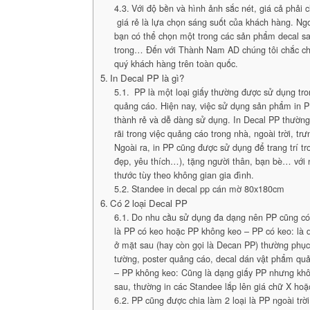
Với độ bền và hình ảnh sắc nét, giá cả phải c
giá rẻ là lựa chọn sáng suốt của khách hàng. Ngoà
bạn có thể chọn một trong các sản phẩm decal sa
trong… Đến với Thành Nam AD chúng tôi chắc ch
quý khách hàng trên toàn quốc.
In Decal PP là gì?
PP là một loại giấy thường được sử dụng tr
quảng cáo. Hiện nay, việc sử dụng sản phẩm in P
thành rẻ và dễ dàng sử dụng. In Decal PP thườn
rãi trong việc quảng cáo trong nhà, ngoài trời, 
Ngoài ra, in PP cũng được sử dụng để trang trí t
đẹp, yêu thích…), tặng người thân, bạn bè… với
thước tùy theo không gian gia đình.
Standee in decal pp cán mờ 80x180cm
Có 2 loại Decal PP
Do nhu cầu sử dụng đa dạng nên PP cũng có 
là PP có keo hoặc PP không keo – PP có keo: là 
ở mặt sau (hay còn gọi là Decan PP) thường phục
tường, poster quảng cáo, decal dán vật phẩm quả
– PP không keo: Cũng là dạng giấy PP nhưng khô
sau, thường in các Standee lắp lên giá chữ X hoặ
PP cũng được chia làm 2 loại là PP ngoài trờ