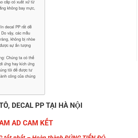
o cấp có xuất xứ từ
nắng không bay mực,
In decal PP rất dễ
: Do vậy, các mẫu
 ràng, không bị nhòe
 được sự ấn tượng
ng: Chúng ta có thể
di ứng hay kích ứng
húng tôi để được tư
thành công của chúng
 TÔ, DECAL PP TẠI HÀ NỘI
AM AD CAM KẾT
G tốt nhất – Hoàn thành ĐÚNG TIẾN ĐỘ