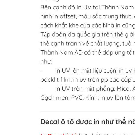
Bên cạnh đó In UV tại Thành Nam A
hình in offset, màu sắc trung thực
cách khắt khe của các Nhà in cũn
Tập đoàn đa quốc gia trên thế giới
thể cạnh tranh về chất lượng, tuổi 
Thành Nam AD có thể đáp ứng tất 
như:
· In UV lên mặt liệu cuộn: in uv bạ
backlit film, in uv trên pp cao cấp 
· In UV trên mặt phẳng: Mica, Al
Gạch men, PVC, Kính, in uv lên tấ
Decal ô tô được in như thế n