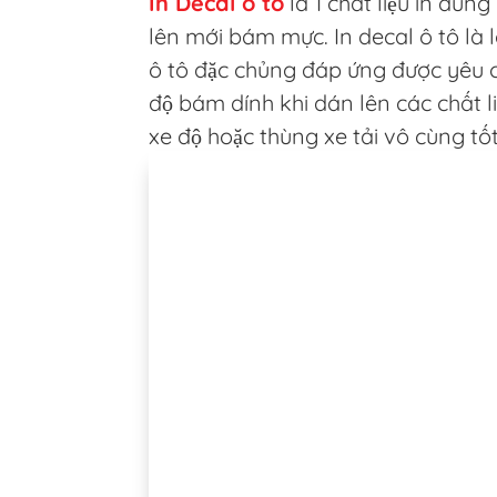
In Decal ô tô
là 1 chất liệu in dùn
lên mới bám mực. In decal ô tô là 
ô tô đặc chủng đáp ứng được yêu 
độ bám dính khi dán lên các chất li
xe độ hoặc thùng xe tải vô cùng tốt