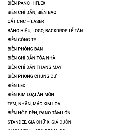
BIỂN PANO, HIFLEX
BIỂN CHỈ DẪN, BIỂN BÁO
CẮT CNC – LASER
BẢNG HIỆU, LOGO, BACKDROP LỄ TÂN
BIỂN CÔNG TY
BIỂN PHÒNG BAN
BIỂN CHỈ DẪN TÒA NHÀ
BIỂN CHỈ DẪN THANG MÁY
BIỂN PHÒNG CHUNG CƯ
BIỂN LED
BIỂN KIM LOẠI ĂN MÒN
TEM, NHÃN, MÁC KIM LOẠI
BIỂN HỘP ĐÈN, PANO TẤM LỚN
STANDEE, GIÁ CHỮ X, GIÁ CUỐN