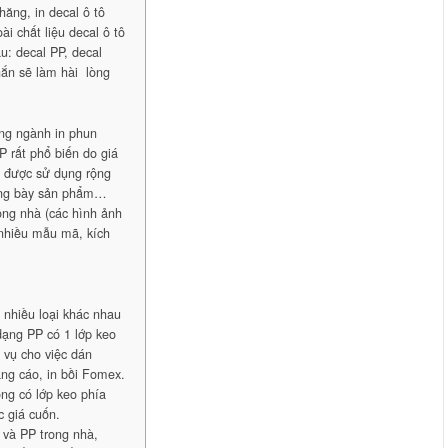
hăng, in decal ô tô
i chất liệu decal ô tô
u: decal PP, decal
ắn sẽ làm hài lòng
ong ngành in phun
P rất phổ biến do giá
g được sử dụng rộng
trưng bày sản phẩm…
rong nhà (các hình ảnh
 nhiều mẫu mã, kích
nhiều loại khác nhau
dạng PP có 1 lớp keo
 vụ cho việc dán
ng cáo, in bồi Fomex.
ng có lớp keo phía
c giá cuốn.
i và PP trong nhà,