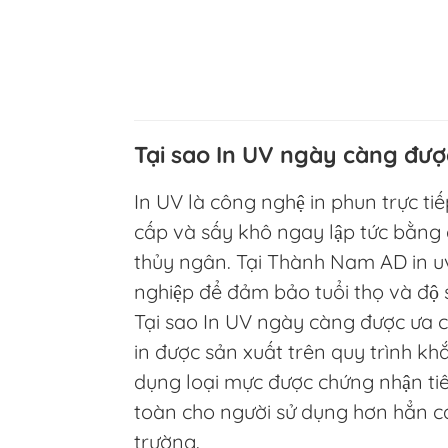
Tại sao In UV ngày càng đượ
In UV là công nghệ in phun trực ti
cấp và sấy khô ngay lập tức bằng 
thủy ngân. Tại Thành Nam AD in uv
nghiệp để đảm bảo tuổi thọ và độ s
Tại sao In UV ngày càng được ưa c
in được sản xuất trên quy trình khắ
dụng loại mực được chứng nhận tiê
toàn cho người sử dụng hơn hẳn cá
trường.