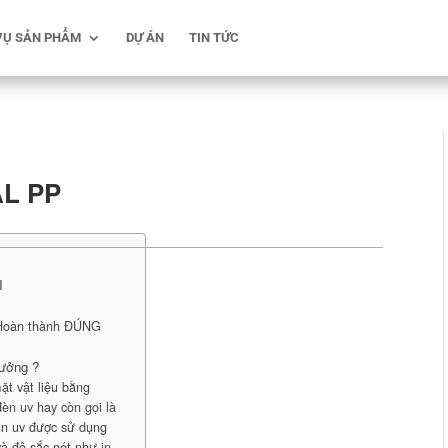
VỤ SẢN PHẨM
DỰ ÁN
TIN TỨC
AL PP
I
 Hoàn thành ĐÚNG
tưởng ?
ặt vật liệu bằng
èn uv hay còn gọi là
in uv được sử dụng
và độ sắc nét như in