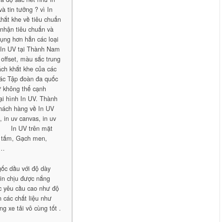
à tin tưởng ? vì In
hắt khe về tiêu chuẩn
 nhận tiêu chuẩn và
dụng hơn hẳn các loại
ó In UV tại Thành Nam
 offset, màu sắc trung
ách khắt khe của các
các Tập đoàn đa quốc
hư không thể cạnh
oại hình In UV. Thành
hách hàng về In UV
in uv canvas, in uv
 … · In UV trên mặt
ỗ tấm, Gạch men,
 …
 gốc dầu với độ dày
 in chịu được nắng
c yêu cầu cao như độ
 các chất liệu như
ng xe tải vô cùng tốt .