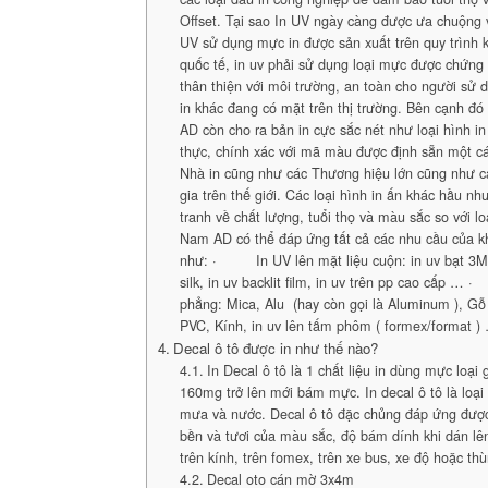
Offset. Tại sao In UV ngày càng được ưa chuộng v
UV sử dụng mực in được sản xuất trên quy trình k
quốc tế, in uv phải sử dụng loại mực được chứng
thân thiện với môi trường, an toàn cho người sử 
in khác đang có mặt trên thị trường. Bên cạnh đ
AD còn cho ra bản in cực sắc nét như loại hình in
thực, chính xác với mã màu được định sẵn một c
Nhà in cũng như các Thương hiệu lớn cũng như 
gia trên thế giới. Các loại hình in ấn khác hầu n
tranh về chất lượng, tuổi thọ và màu sắc so với l
Nam AD có thể đáp ứng tất cả các nhu cầu của k
như: · In UV lên mặt liệu cuộn: in uv bạt 3M, 
silk, in uv backlit film, in uv trên pp cao cấp
phẳng: Mica, Alu (hay còn gọi là Aluminum ), G
PVC, Kính, in uv lên tấm phôm ( formex/format )
Decal ô tô được in như thế nào?
In Decal ô tô là 1 chất liệu in dùng mực loại
160mg trở lên mới bám mực. In decal ô tô là loại
mưa và nước. Decal ô tô đặc chủng đáp ứng đượ
bền và tươi của màu sắc, độ bám dính khi dán lên
trên kính, trên fomex, trên xe bus, xe độ hoặc thù
Decal oto cán mờ 3x4m