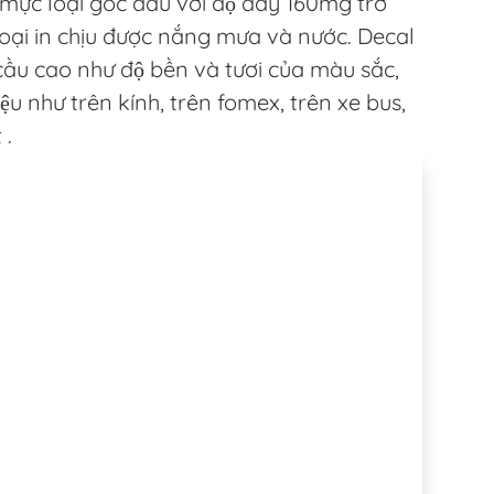
g mực loại gốc dầu với độ dày 160mg trở
loại in chịu được nắng mưa và nước. Decal
cầu cao như độ bền và tươi của màu sắc,
ệu như trên kính, trên fomex, trên xe bus,
 .