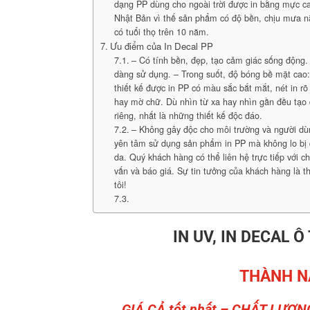
dạng PP dùng cho ngoài trời được in bằng mực ca
Nhật Bản vì thế sản phẩm có độ bền, chịu mưa 
có tuổi thọ trên 10 năm.
Ưu điểm của In Decal PP
– Có tính bền, đẹp, tạo cảm giác sống động. 
dàng sử dụng. – Trong suốt, độ bóng bề mặt cao
thiết kế được in PP có màu sắc bắt mắt, nét in rõ
hay mờ chữ. Dù nhìn từ xa hay nhìn gần đều tạo
riêng, nhất là những thiết kế độc đáo.
– Không gây độc cho môi trường và người dù
yên tâm sử dụng sản phẩm in PP mà không lo bị 
da. Quý khách hàng có thể liên hệ trực tiếp với c
vấn và báo giá. Sự tin tưởng của khách hàng là 
tôi!
IN UV, IN DECAL Ô
THÀNH N
GIÁ CẢ tốt nhất – CHẤT LƯỢN