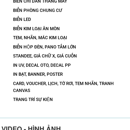
BIỂN CHỈ DẪN THANG MÁY
BIỂN PHÒNG CHUNG CƯ
BIỂN LED
BIỂN KIM LOẠI ĂN MÒN
TEM, NHÃN, MÁC KIM LOẠI
BIỂN HỘP ĐÈN, PANO TẤM LỚN
STANDEE, GIÁ CHỮ X, GIÁ CUỐN
IN UV, DECAL OTO, DECAL PP
IN BẠT, BANNER, POSTER
CARD, VOUCHER, LỊCH, TỜ RƠI, TEM NHÃN, TRANH
CANVAS
TRANG TRÍ SỰ KIỆN
VIDEO - HÌNH ẢNH