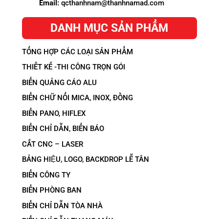
Email:
qcthanhnam@thanhnamad.com
DANH MỤC SẢN PHẨM
TỔNG HỢP CÁC LOẠI SẢN PHẨM
THIẾT KẾ -THI CÔNG TRỌN GÓI
BIỂN QUẢNG CÁO ALU
BIỂN CHỮ NỔI MICA, INOX, ĐỒNG
BIỂN PANO, HIFLEX
BIỂN CHỈ DẪN, BIỂN BÁO
CẮT CNC – LASER
BẢNG HIỆU, LOGO, BACKDROP LỄ TÂN
BIỂN CÔNG TY
BIỂN PHÒNG BAN
BIỂN CHỈ DẪN TÒA NHÀ