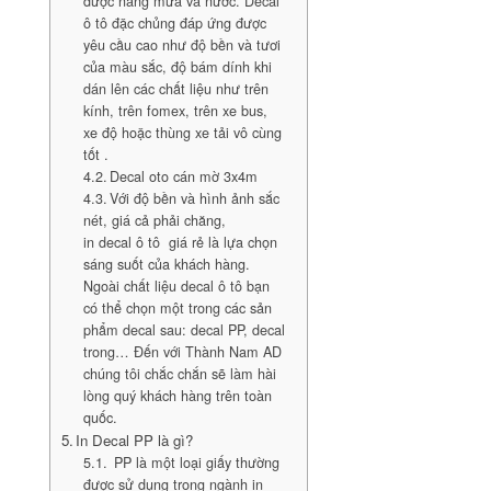
được nắng mưa và nước. Decal
ô tô đặc chủng đáp ứng được
yêu cầu cao như độ bền và tươi
của màu sắc, độ bám dính khi
dán lên các chất liệu như trên
kính, trên fomex, trên xe bus,
xe độ hoặc thùng xe tải vô cùng
tốt .
Decal oto cán mờ 3x4m
Với độ bền và hình ảnh sắc
nét, giá cả phải chăng,
in decal ô tô giá rẻ là lựa chọn
sáng suốt của khách hàng.
Ngoài chất liệu decal ô tô bạn
có thể chọn một trong các sản
phẩm decal sau: decal PP, decal
trong… Đến với Thành Nam AD
chúng tôi chắc chắn sẽ làm hài
lòng quý khách hàng trên toàn
quốc.
In Decal PP là gì?
PP là một loại giấy thường
được sử dụng trong ngành in