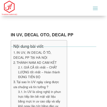
IN UV, DECAL OTO, DECAL PP
Nội dung bài viết:
IN UV, IN DECAL Ô TÔ,
DECAL PP TẠI HÀ NỘI
THÀNH NAM AD CAM KẾT
GIÁ CẢ tốt nhất – CHẤT
LƯỢNG tốt nhất – Hoàn thành
ĐÚNG TIẾN ĐỘ
Tại sao In UV ngày càng được
ưa chuộng và tin tưởng ?
In UV là công nghệ in phun
trực tiếp lên bề mặt vật liệu
bằng mực in uv cao cấp và sấy
khô ngay lập tức bằng đèn uv