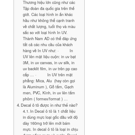
Thương hiệu lớn cũng như các
Tập đoàn đa quốc gia trên thế
giới. Các loại hình in ấn khác
hầu như không thể cạnh tranh
về chất lượng, tuổi thọ và màu
sắc so với loại hình In UV.
Thành Nam AD có thể đáp ứng
tất cả các nhu cầu của khách
hàng về In UV như: · In
UV lên mặt liệu cuộn: in uv bạt
3M, in uv canvas, in uv silk, in
uv backlit film, in uv trên pp cao
cấp … · In UV trên mặt
phẳng: Mica, Alu (hay còn gọi
là Aluminum ), Gỗ tấm, Gạch
men, PVC, Kính, in uv lên tấm
phôm ( formex/format ) …
Decal ô tô được in như thế nào?
In Decal ô tô là 1 chất liệu
in dùng mực loại gốc dầu với độ
dày 160mg trở lên mới bám
mực. In decal ô tô là loại in chịu