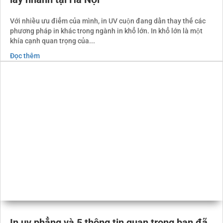
In UV cuộn là gì? Dịch vụ in UV cuộn đẹp, bền,
lấy nhanh tại Hà Nội
Với nhiều ưu điểm của mình, in UV cuộn đang dần thay thế các
phương pháp in khác trong ngành in khổ lớn. In khổ lớn là một
khía cạnh quan trọng của...
Đọc thêm