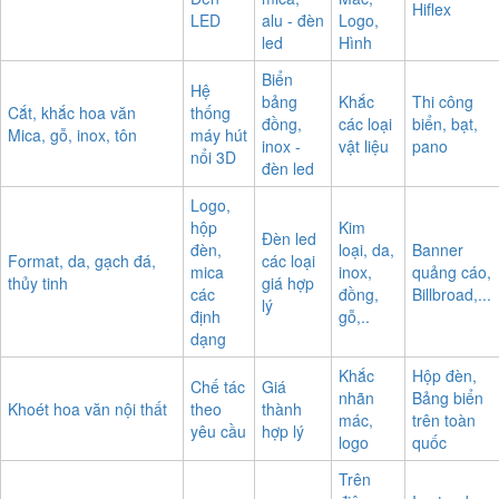
Logo
bảng
laser
In KTS PP,
mica –
chữ
Tem,
Cắt, khắc CNC
decal,
Đèn
mica,
Mác,
Hiflex
LED
alu - đèn
Logo,
led
Hình
Biển
Hệ
bảng
Khắc
Thi công
Cắt, khắc hoa văn
thống
đồng,
các loại
biển, bạt,
Mica, gỗ, inox, tôn
máy hút
inox -
vật liệu
pano
nổi 3D
đèn led
Logo,
hộp
Kim
Đèn led
đèn,
loại, da,
Banner
Format, da, gạch đá,
các loại
mica
inox,
quảng cáo,
thủy tinh
giá hợp
các
đồng,
Billbroad,...
lý
định
gỗ,..
dạng
Khắc
Hộp đèn,
Chế tác
Giá
nhãn
Bảng biển
Khoét hoa văn nội thất
theo
thành
mác,
trên toàn
yêu cầu
hợp lý