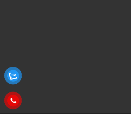
Email :
qcthanhnam@thanhnamad.com