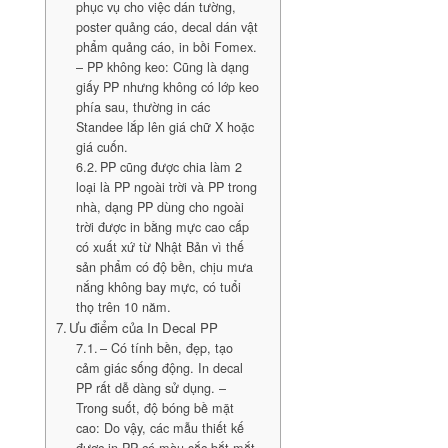
phục vụ cho việc dán tường,
poster quảng cáo, decal dán vật
phẩm quảng cáo, in bồi Fomex.
– PP không keo: Cũng là dạng
giấy PP nhưng không có lớp keo
phía sau, thường in các
Standee lắp lên giá chữ X hoặc
giá cuốn.
PP cũng được chia làm 2
loại là PP ngoài trời và PP trong
nhà, dạng PP dùng cho ngoài
trời được in bằng mực cao cấp
có xuất xứ từ Nhật Bản vì thế
sản phẩm có độ bền, chịu mưa
nắng không bay mực, có tuổi
thọ trên 10 năm.
Ưu điểm của In Decal PP
– Có tính bền, đẹp, tạo
cảm giác sống động. In decal
PP rất dễ dàng sử dụng. –
Trong suốt, độ bóng bề mặt
cao: Do vậy, các mẫu thiết kế