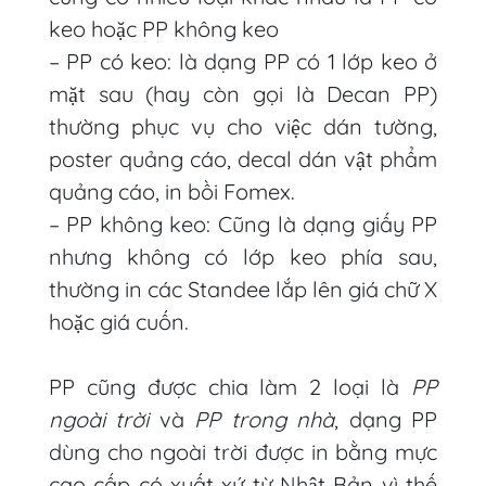
keo hoặc PP không keo
– PP có keo: là dạng PP có 1 lớp keo ở
mặt sau (hay còn gọi là Decan PP)
thường phục vụ cho việc dán tường,
poster quảng cáo, decal dán vật phẩm
quảng cáo, in bồi Fomex.
– PP không keo: Cũng là dạng giấy PP
nhưng không có lớp keo phía sau,
thường in các Standee lắp lên giá chữ X
hoặc giá cuốn.
PP cũng được chia làm 2 loại là
PP
ngoài trời
và
PP trong nhà
, dạng PP
dùng cho ngoài trời được in bằng mực
cao cấp có xuất xứ từ Nhật Bản vì thế