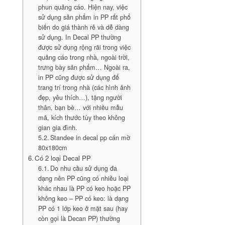
phun quảng cáo. Hiện nay, việc
sử dụng sản phẩm in PP rất phổ
biến do giá thành rẻ và dễ dàng
sử dụng. In Decal PP thường
được sử dụng rộng rãi trong việc
quảng cáo trong nhà, ngoài trời,
trưng bày sản phẩm… Ngoài ra,
in PP cũng được sử dụng để
trang trí trong nhà (các hình ảnh
đẹp, yêu thích…), tặng người
thân, bạn bè… với nhiều mẫu
mã, kích thước tùy theo không
gian gia đình.
Standee in decal pp cán mờ
80x180cm
Có 2 loại Decal PP
Do nhu cầu sử dụng đa
dạng nên PP cũng có nhiều loại
khác nhau là PP có keo hoặc PP
không keo – PP có keo: là dạng
PP có 1 lớp keo ở mặt sau (hay
còn gọi là Decan PP) thường