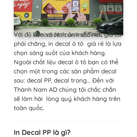
Với độ bền và hình ảnh sắc nét, giá cả
Decal oto cán mờ 3x4m
phải chăng, in decal ô tô giá rẻ là lựa
chọn sáng suốt của khách hàng.
Ngoài chất liệu decal ô tô bạn có thể
chọn một trong các sản phẩm decal
sau: decal PP, decal trong… Đến với
Thành Nam AD chúng tôi chắc chắn
sẽ làm hài lòng quý khách hàng trên
toàn quốc.
In Decal PP là gì?