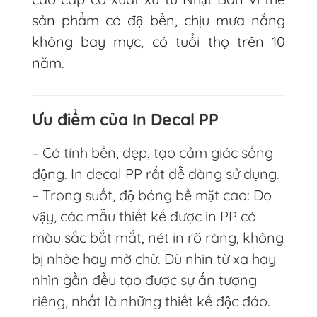
sản phẩm có độ bền, chịu mưa nắng
không bay mực, có tuổi thọ trên 10
năm.
Ưu điểm của In Decal PP
– Có tính bền, đẹp, tạo cảm giác sống
động. In decal PP rất dễ dàng sử dụng.
– Trong suốt, độ bóng bề mặt cao: Do
vậy, các mẫu thiết kế được in PP có
màu sắc bắt mắt, nét in rõ ràng, không
bị nhòe hay mờ chữ. Dù nhìn từ xa hay
nhìn gần đều tạo được sự ấn tượng
riêng, nhất là những thiết kế độc đáo.