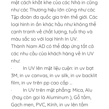
một cách khắt khe của các Nhà in cũng
như các Thương hiệu lớn cũng như các
Tập đoàn đa quốc gia trên thế giới. Các
loại hình in ấn khác hầu như không thể
cạnh tranh về chất lượng, tuổi thọ và
màu sắc so với loại hình In UV.
Thành Nam AD có thể đáp ứng tất cả
các nhu cầu của khách hàng về In UV
như:
· In UV lên mặt liệu cuộn: in uv bạt
3M, in uv canvas, in uv silk, in uv backlit
film, in uv trên pp cao cấp …
· In UV trên mặt phẳng: Mica, Alu
(hay còn gọi là Aluminum ), Gỗ tấm,
Gạch men, PVC, Kính, in uv lên tấm