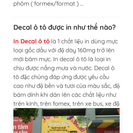
phôm ( formex/format ) …
Decal ô tô được in như thế nào?
In Decal ô tô
là 1 chất liệu in dùng mực
loại gốc dầu với độ dày 160mg trở lên
mới bám mực. In decal ô tô là loại in
chịu được nắng mưa và nước. Decal ô
tô đặc chủng đáp ứng được yêu cầu
cao như độ bền và tươi của màu sắc, độ
bám dính khi dán lên các chất liệu như
trên kính, trên fomex, trên xe bus, xe độ
hoặc thùng xe tải vô cùng tốt .