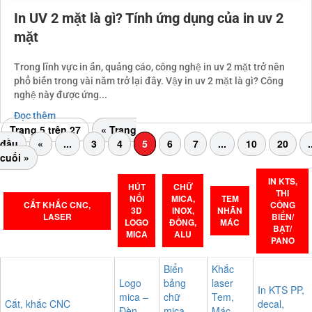
In UV 2 mặt là gì? Tính ứng dụng của in uv 2
mặt
Trong lĩnh vực in ấn, quảng cáo, công nghệ in uv 2 mặt trở nên
phổ biến trong vài năm trở lại đây. Vậy in uv 2 mặt là gì? Công
nghệ này được ứng...
Đọc thêm
Trang 5 trên 27
« Trang
đầu
«
...
3
4
5
6
7
...
10
20
.
cuối »
IN KTS,
HÚT
CHỮ
THI
NỔI
MICA,
TEM
CẮT KHẮC CNC,
CÔNG
3D
INOX,
NHÃN
LASER
BIỂN/
LOGO
ĐỒNG,
MÁC
BẠT/
MICA
ALU
PANO
Biển
Khắc