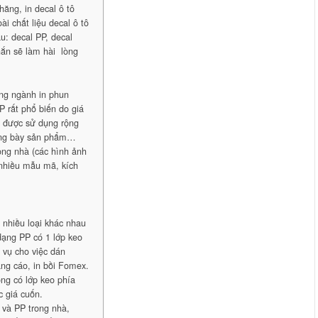
hăng, in decal ô tô
i chất liệu decal ô tô
u: decal PP, decal
ắn sẽ làm hài lòng
ong ngành in phun
P rất phổ biến do giá
g được sử dụng rộng
trưng bày sản phẩm…
rong nhà (các hình ảnh
 nhiều mẫu mã, kích
nhiều loại khác nhau
dạng PP có 1 lớp keo
 vụ cho việc dán
ng cáo, in bồi Fomex.
ng có lớp keo phía
c giá cuốn.
i và PP trong nhà,