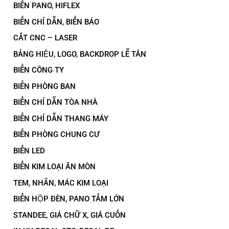
BIỂN PANO, HIFLEX
BIỂN CHỈ DẪN, BIỂN BÁO
CẮT CNC – LASER
BẢNG HIỆU, LOGO, BACKDROP LỄ TÂN
BIỂN CÔNG TY
BIỂN PHÒNG BAN
BIỂN CHỈ DẪN TÒA NHÀ
BIỂN CHỈ DẪN THANG MÁY
BIỂN PHÒNG CHUNG CƯ
BIỂN LED
BIỂN KIM LOẠI ĂN MÒN
TEM, NHÃN, MÁC KIM LOẠI
BIỂN HỘP ĐÈN, PANO TẤM LỚN
STANDEE, GIÁ CHỮ X, GIÁ CUỐN