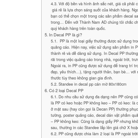
Với độ bền và hình ảnh sắc nét, giá cả phải c
giá rẻ là lựa chọn sáng suốt của khách hàng. Ngoà
bạn có thể chọn một trong các sản phẩm decal sa
trong… Đến với Thành Nam AD chúng tôi chắc ch
quý khách hàng trên toàn quốc.
In Decal PP là gì?
PP là một loại giấy thường được sử dụng tr
quảng cáo. Hiện nay, việc sử dụng sản phẩm in P
thành rẻ và dễ dàng sử dụng. In Decal PP thườn
rãi trong việc quảng cáo trong nhà, ngoài trời, 
Ngoài ra, in PP cũng được sử dụng để trang trí t
đẹp, yêu thích…), tặng người thân, bạn bè… với
thước tùy theo không gian gia đình.
Standee in decal pp cán mờ 80x180cm
Có 2 loại Decal PP
Do nhu cầu sử dụng đa dạng nên PP cũng có 
là PP có keo hoặc PP không keo – PP có keo: là 
ở mặt sau (hay còn gọi là Decan PP) thường phục
tường, poster quảng cáo, decal dán vật phẩm quả
– PP không keo: Cũng là dạng giấy PP nhưng khô
sau, thường in các Standee lắp lên giá chữ X hoặ
PP cũng được chia làm 2 loại là PP ngoài trờ