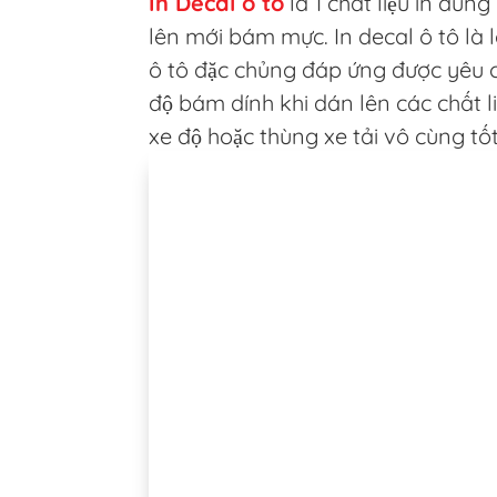
In Decal ô tô
là 1 chất liệu in dùn
lên mới bám mực. In decal ô tô là 
ô tô đặc chủng đáp ứng được yêu 
độ bám dính khi dán lên các chất li
xe độ hoặc thùng xe tải vô cùng tốt