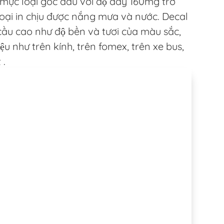
g mực loại gốc dầu với độ dày 160mg trở
loại in chịu được nắng mưa và nước. Decal
cầu cao như độ bền và tươi của màu sắc,
ệu như trên kính, trên fomex, trên xe bus,
 .