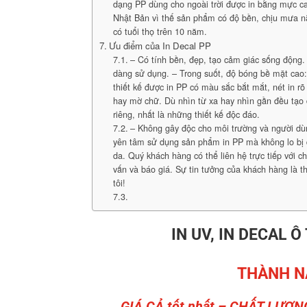
dạng PP dùng cho ngoài trời được in bằng mực ca
Nhật Bản vì thế sản phẩm có độ bền, chịu mưa 
có tuổi thọ trên 10 năm.
Ưu điểm của In Decal PP
– Có tính bền, đẹp, tạo cảm giác sống động. 
dàng sử dụng. – Trong suốt, độ bóng bề mặt cao
thiết kế được in PP có màu sắc bắt mắt, nét in rõ
hay mờ chữ. Dù nhìn từ xa hay nhìn gần đều tạo
riêng, nhất là những thiết kế độc đáo.
– Không gây độc cho môi trường và người dù
yên tâm sử dụng sản phẩm in PP mà không lo bị 
da. Quý khách hàng có thể liên hệ trực tiếp với c
vấn và báo giá. Sự tin tưởng của khách hàng là 
tôi!
IN UV, IN DECAL Ô
THÀNH N
GIÁ CẢ tốt nhất – CHẤT LƯỢN