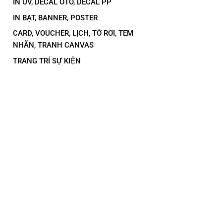
IN UV, DECAL OTO, DECAL PP
IN BẠT, BANNER, POSTER
CARD, VOUCHER, LỊCH, TỜ RƠI, TEM
NHÃN, TRANH CANVAS
TRANG TRÍ SỰ KIỆN