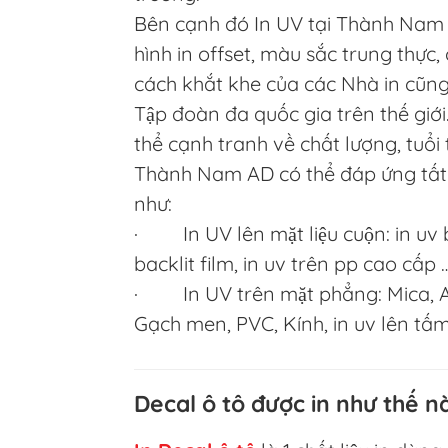
Bên cạnh đó In UV tại Thành Nam A
hình in offset, màu sắc trung thực
cách khắt khe của các Nhà in cũn
Tập đoàn đa quốc gia trên thế giới
thể cạnh tranh về chất lượng, tuổi 
Thành Nam AD có thể đáp ứng tất 
như:
· In UV lên mặt liệu cuộn: in uv bạ
backlit film, in uv trên pp cao cấp 
· In UV trên mặt phẳng: Mica, Al
Gạch men, PVC, Kính, in uv lên tấ
Decal ô tô được in như thế n