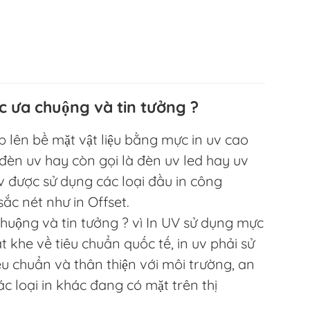
c ưa chuộng và tin tưởng ?
ếp lên bề mặt vật liệu bằng mực in uv cao
đèn uv hay còn gọi là đèn uv led hay uv
 được sử dụng các loại đầu in công
ắc nét như in Offset.
huộng và tin tưởng ? vì In UV sử dụng mực
t khe về tiêu chuẩn quốc tế, in uv phải sử
u chuẩn và thân thiện với môi trường, an
c loại in khác đang có mặt trên thị