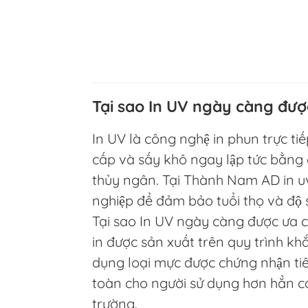
Tại sao In UV ngày càng đượ
In UV là công nghệ in phun trực ti
cấp và sấy khô ngay lập tức bằng 
thủy ngân. Tại Thành Nam AD in uv
nghiệp để đảm bảo tuổi thọ và độ s
Tại sao In UV ngày càng được ưa c
in được sản xuất trên quy trình khắ
dụng loại mực được chứng nhận tiê
toàn cho người sử dụng hơn hẳn cá
trường.