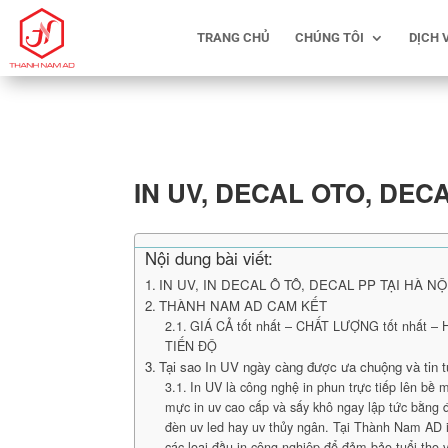
TRANG CHỦ
CHÚNG TÔI
DỊCH 
IN UV, DECAL OTO, DEC
Nội dung bài viết:
IN UV, IN DECAL Ô TÔ, DECAL PP TẠI HÀ NỘ
THÀNH NAM AD CAM KẾT
GIÁ CẢ tốt nhất – CHẤT LƯỢNG tốt nhất –
TIẾN ĐỘ
Tại sao In UV ngày càng được ưa chuộng và tin 
In UV là công nghệ in phun trực tiếp lên bề m
mực in uv cao cấp và sấy khô ngay lập tức bằng đ
đèn uv led hay uv thủy ngân. Tại Thành Nam AD 
các loại đầu in công nghiệp để đảm bảo tuổi thọ 