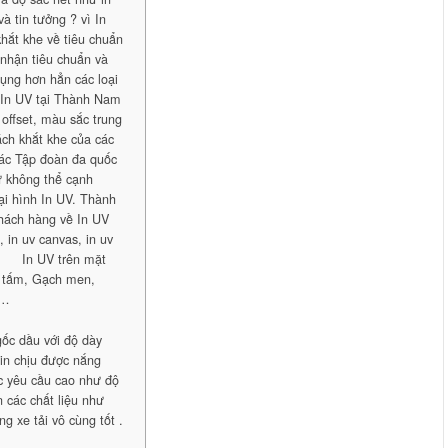
à tin tưởng ? vì In
hắt khe về tiêu chuẩn
 nhận tiêu chuẩn và
dụng hơn hẳn các loại
ó In UV tại Thành Nam
 offset, màu sắc trung
ách khắt khe của các
các Tập đoàn đa quốc
hư không thể cạnh
oại hình In UV. Thành
hách hàng về In UV
in uv canvas, in uv
 … · In UV trên mặt
ỗ tấm, Gạch men,
 …
 gốc dầu với độ dày
 in chịu được nắng
c yêu cầu cao như độ
 các chất liệu như
ng xe tải vô cùng tốt .