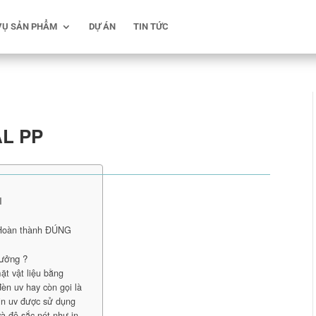
VỤ SẢN PHẨM
DỰ ÁN
TIN TỨC
AL PP
I
 Hoàn thành ĐÚNG
tưởng ?
ặt vật liệu bằng
èn uv hay còn gọi là
in uv được sử dụng
và độ sắc nét như in