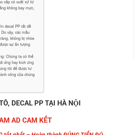
o cấp có xuất xứ từ
nắng không bay mực,
In decal PP rất dễ
: Do vậy, các mẫu
 ràng, không bị nhòe
 được sự ấn tượng
ng: Chúng ta có thể
di ứng hay kích ứng
húng tôi để được tư
thành công của chúng
 TÔ, DECAL PP TẠI HÀ NỘI
AM AD CAM KẾT
G tốt nhất – Hoàn thành ĐÚNG TIẾN ĐỘ