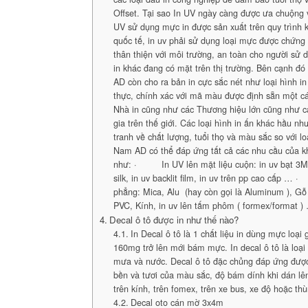
Offset. Tại sao In UV ngày càng được ưa chuộng v
UV sử dụng mực in được sản xuất trên quy trình k
quốc tế, in uv phải sử dụng loại mực được chứng
thân thiện với môi trường, an toàn cho người sử 
in khác đang có mặt trên thị trường. Bên cạnh đ
AD còn cho ra bản in cực sắc nét như loại hình in
thực, chính xác với mã màu được định sẵn một c
Nhà in cũng như các Thương hiệu lớn cũng như 
gia trên thế giới. Các loại hình in ấn khác hầu n
tranh về chất lượng, tuổi thọ và màu sắc so với l
Nam AD có thể đáp ứng tất cả các nhu cầu của k
như: · In UV lên mặt liệu cuộn: in uv bạt 3M, 
silk, in uv backlit film, in uv trên pp cao cấp
phẳng: Mica, Alu (hay còn gọi là Aluminum ), G
PVC, Kính, in uv lên tấm phôm ( formex/format )
Decal ô tô được in như thế nào?
In Decal ô tô là 1 chất liệu in dùng mực loại
160mg trở lên mới bám mực. In decal ô tô là loại
mưa và nước. Decal ô tô đặc chủng đáp ứng đượ
bền và tươi của màu sắc, độ bám dính khi dán lên
trên kính, trên fomex, trên xe bus, xe độ hoặc thù
Decal oto cán mờ 3x4m