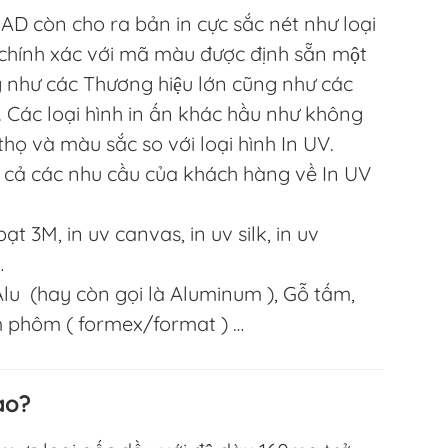
D còn cho ra bản in cực sắc nét như loại
, chính xác với mã màu được định sẵn một
g như các Thương hiệu lớn cũng như các
. Các loại hình in ấn khác hầu như không
thọ và màu sắc so với loại hình In UV.
cả các nhu cầu của khách hàng về In UV
t 3M, in uv canvas, in uv silk, in uv
…
u (hay còn gọi là Aluminum ), Gỗ tấm,
m phôm ( formex/format ) …
ào?