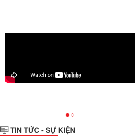
vious
TIN TỨC - SỰ KIỆN