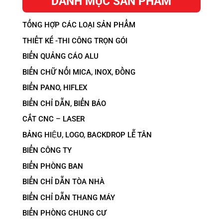
DANH MỤC SẢN PHẨM
TỔNG HỢP CÁC LOẠI SẢN PHẨM
THIẾT KẾ -THI CÔNG TRỌN GÓI
BIỂN QUẢNG CÁO ALU
BIỂN CHỮ NỔI MICA, INOX, ĐỒNG
BIỂN PANO, HIFLEX
BIỂN CHỈ DẪN, BIỂN BÁO
CẮT CNC – LASER
BẢNG HIỆU, LOGO, BACKDROP LỄ TÂN
BIỂN CÔNG TY
BIỂN PHÒNG BAN
BIỂN CHỈ DẪN TÒA NHÀ
BIỂN CHỈ DẪN THANG MÁY
BIỂN PHÒNG CHUNG CƯ