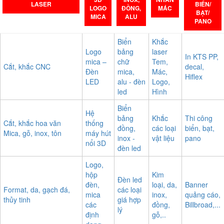
LASER
BIỂN/
LOGO
ĐỒNG,
MÁC
BẠT/
MICA
ALU
PANO
Biển
Khắc
Logo
bảng
laser
In KTS PP,
mica –
chữ
Tem,
Cắt, khắc CNC
decal,
Đèn
mica,
Mác,
Hiflex
LED
alu - đèn
Logo,
led
Hình
Biển
Hệ
bảng
Khắc
Thi công
Cắt, khắc hoa văn
thống
đồng,
các loại
biển, bạt,
Mica, gỗ, inox, tôn
máy hút
inox -
vật liệu
pano
nổi 3D
đèn led
Logo,
hộp
Kim
Đèn led
đèn,
loại, da,
Banner
Format, da, gạch đá,
các loại
mica
inox,
quảng cáo,
thủy tinh
giá hợp
các
đồng,
Billbroad,...
lý
định
gỗ,..