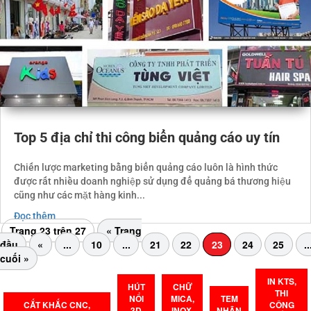
Top 5 địa chỉ thi công biển quảng cáo uy tín
Chiến lược marketing bằng biển quảng cáo luôn là hình thức
được rất nhiều doanh nghiệp sử dụng để quảng bá thương hiệu
cũng như các mặt hàng kinh...
Đọc thêm
Trang 23 trên 27
« Trang
đầu
«
...
10
...
21
22
23
24
25
..
cuối »
IN KTS,
HÚT
CHỮ
THI
NỔI
MICA,
TEM
CẮT KHẮC CNC,
CÔNG
3D
INOX,
NHÃN