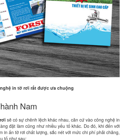
ghệ in tờ rơi rất được ưa chuộng
g Thành Nam
 rơi
sẽ có sự chênh lệch khác nhau, căn cứ vào công nghệ in
àng đặt làm cũng như nhiều yếu tố khác. Do đó, khi đến với
 ấn tờ rơi chất lượng, sắc nét với mức chi phí phải chăng,
u tố như sau: