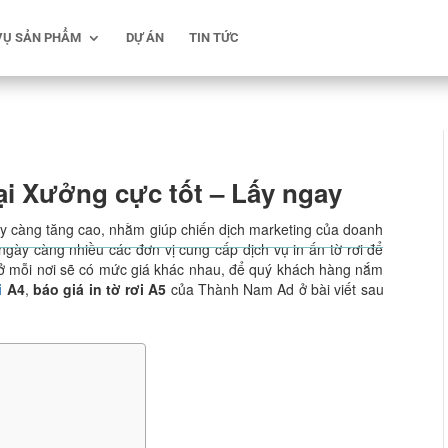
VỤ SẢN PHẨM
DỰ ÁN
TIN TỨC
tại Xưởng cực tốt – Lấy ngay
gày càng tăng cao, nhằm giúp chiến dịch marketing của doanh
ngày càng nhiều các đơn vị cung cấp dịch vụ in ấn tờ rơi để
 ở mỗi nơi sẽ có mức giá khác nhau, để quý khách hàng nắm
i
A4
,
báo giá in tờ rơi A5
của Thành Nam Ad ở bài viết sau