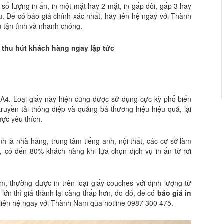
 số lượng in ấn, in một mặt hay 2 mặt, in gấp đôi, gấp 3 hay
. Để có báo giá chính xác nhất, hãy liên hệ ngay với Thành
 tận tình và nhanh chóng.
 thu hút khách hàng ngay lập tức
i A4. Loại giấy này hiện cũng được sử dụng cực kỳ phổ biến
truyền tải thông điệp và quảng bá thương hiệu hiệu quả, lại
ược yêu thích.
h là nhà hàng, trung tâm tiếng anh, nội thất, các cơ sở làm
 có đến 80% khách hàng khi lựa chọn dịch vụ in ấn tờ rơi
m, thường được in trên loại giấy couches với định lượng từ
ớn thì giá thành lại càng thấp hơn, do đó, để có
báo giá in
 liên hệ ngay với Thành Nam qua hotline 0987 300 475.