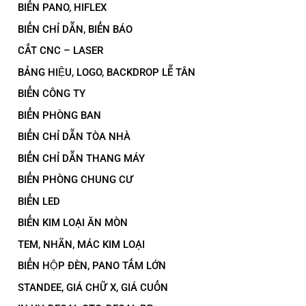
BIỂN PANO, HIFLEX
BIỂN CHỈ DẪN, BIỂN BÁO
CẮT CNC – LASER
BẢNG HIỆU, LOGO, BACKDROP LỄ TÂN
BIỂN CÔNG TY
BIỂN PHÒNG BAN
BIỂN CHỈ DẪN TÒA NHÀ
BIỂN CHỈ DẪN THANG MÁY
BIỂN PHÒNG CHUNG CƯ
BIỂN LED
BIỂN KIM LOẠI ĂN MÒN
TEM, NHÃN, MÁC KIM LOẠI
BIỂN HỘP ĐÈN, PANO TẤM LỚN
STANDEE, GIÁ CHỮ X, GIÁ CUỐN