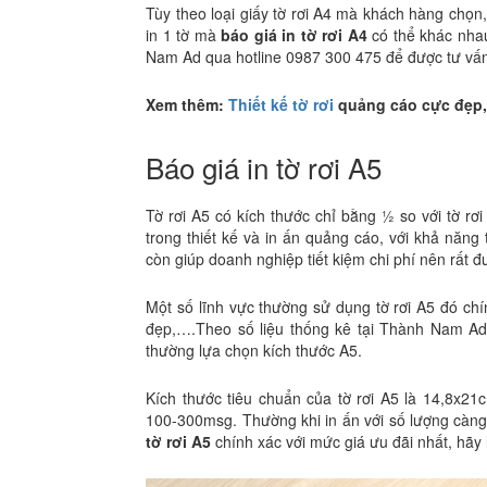
Tùy theo loại giấy tờ rơi A4 mà khách hàng chọn,
in 1 tờ mà
báo giá in tờ rơi A4
có thể khác nhau
Nam Ad qua hotline 0987 300 475 để được tư vấn
Xem thêm:
Thiết kế tờ rơi
quảng cáo cực đẹp,
Báo giá in tờ rơi A5
Tờ rơi A5 có kích thước chỉ bằng ½ so với tờ rơ
trong thiết kế và in ấn quảng cáo, với khả năng 
còn giúp doanh nghiệp tiết kiệm chi phí nên rất đ
Một số lĩnh vực thường sử dụng tờ rơi A5 đó chín
đẹp,….Theo số liệu thống kê tại Thành Nam Ad,
thường lựa chọn kích thước A5.
Kích thước tiêu chuẩn của tờ rơi A5 là 14,8x21c
100-300msg. Thường khi in ấn với số lượng càng l
tờ rơi A5
chính xác với mức giá ưu đãi nhất, hãy