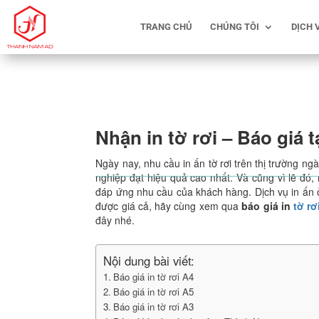
TRANG CHỦ
CHÚNG TÔI
DỊCH 
Nhận in tờ rơi – Báo giá 
Ngày nay, nhu cầu in ấn tờ rơi trên thị trường n
nghiệp đạt hiệu quả cao nhất. Và cũng vì lẽ đó, 
đáp ứng nhu cầu của khách hàng. Dịch vụ in ấn
được giá cả, hãy cùng xem qua
báo giá in
tờ rơ
đây nhé.
Nội dung bài viết:
Báo giá in tờ rơi A4
Báo giá in tờ rơi A5
Báo giá in tờ rơi A3