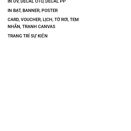
IN UV, DECAL OTO, DECAL PP
IN BẠT, BANNER, POSTER
CARD, VOUCHER, LỊCH, TỜ RƠI, TEM
NHÃN, TRANH CANVAS
TRANG TRÍ SỰ KIỆN