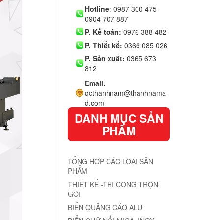
Hotline:
0987 300 475 -
0904 707 887
P. Kế toán:
0976 388 482
P. Thiết kế:
0366 085 026
P. Sản xuất:
0365 673
812
Email:
qcthanhnam@thanhnama
d.com
DANH MỤC SẢN
PHẨM
TỔNG HỢP CÁC LOẠI SẢN
PHẨM
THIẾT KẾ -THI CÔNG TRỌN
GÓI
BIỂN QUẢNG CÁO ALU