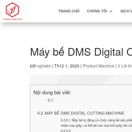
TRANG CHỦ
CHÚNG TÔI
DỊCH 
Máy bế DMS Digital C
bởi
nghiabt
|
Th12 1, 2020
|
Product Machine
|
0 Lời b
Nội dung bài viết:
MÁY BẾ DMS DIGITAL CUTTING MACHINE
Máy bế tự động có chức năng bế sản phẩm
nhiều loại giấy, có thể bế các loại khổ giấy lớn 