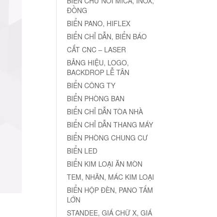
BIỂN CHỮ NỔI MICA, INOX,
ĐỒNG
BIỂN PANO, HIFLEX
BIỂN CHỈ DẪN, BIỂN BÁO
CẮT CNC – LASER
BẢNG HIỆU, LOGO,
BACKDROP LỄ TÂN
BIỂN CÔNG TY
BIỂN PHÒNG BAN
BIỂN CHỈ DẪN TÒA NHÀ
BIỂN CHỈ DẪN THANG MÁY
BIỂN PHÒNG CHUNG CƯ
BIỂN LED
BIỂN KIM LOẠI ĂN MÒN
TEM, NHÃN, MÁC KIM LOẠI
BIỂN HỘP ĐÈN, PANO TẤM
LỚN
STANDEE, GIÁ CHỮ X, GIÁ