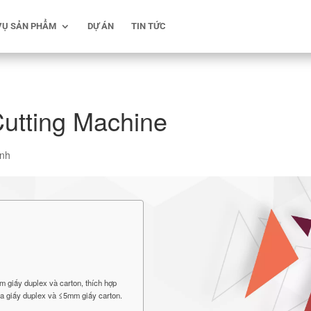
VỤ SẢN PHẨM
DỰ ÁN
TIN TỨC
utting Machine
ình
 giấy duplex và carton, thích hợp
của giấy duplex và ≤5mm giấy carton.