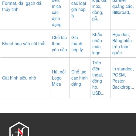
Format, da, gạch đá,
các loại
mica
inox,
quảng cáo,
thủy tinh
giá hợp
các
đồng,
Billbroad,...
lý
định
gỗ,..
dạng
Khắc
Hộp đèn,
Chế tác
Giá
nhãn
Bảng biển
Khoét hoa văn nội thất
theo
thành
mác,
trên toàn
yêu cầu
hợp lý
logo
quốc
Trên
điện
In standee,
Hút nổi
Chế tác
thoại,
POSM,
Cắt hình siêu nhỏ
Logo
các hình
đồng
Poster,
Mica
dáng
hồ,
Backdrop,..
USB,...