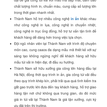
đại để gia công túi vải với mẫu mã đẹp mắt, đảm bảo
chất lượng hình in, chuẩn màu, cung cấp số lượng lớn
trong thời gian nhanh nhất.
Thành Nam hỗ trợ nhiều công nghệ
in ấn
khác nhau
như công nghệ in lụa, công nghệ in chuyển nhiệt,
công nghệ in trục ống đồng, hỗ trợ tư vấn tận tình để
khách hàng dễ dàng hơn trong việc lựa chọn.
Đội ngũ nhân viên tại Thành Nam với trình độ chuyên
môn cao, cung caaos đa dạng mẫu mã thiết kế với sự
sáng tạo không ngừng nghỉ để khách hàng sở hữu
mẫu túi vải in hiện đại, đi đầu xu hướng.
Thành Nam sở hữu xưởng gia công lớn hàng đầu tại
Hà Nội, đồng thời quy trình in ấn, gia công túi vải đều
theo quy trình khép kín, phải trải qua quá tình kiểm tra
gắt gao trước khi đưa đến tay khách hàng, hỗ trợ giao
hàng tận nơi chứ không qua trung gian, do đó mức
giá in túi vải tại Thành Nam là giá tận xưởng, cực kỳ
ưu đãi trên thị trường.