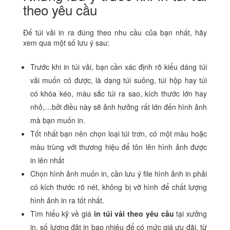
theo yêu cầu
Để túi vải in ra đúng theo nhu cầu của bạn nhất, hãy
xem qua một số lưu ý sau:
Trước khi in túi vải, bạn cần xác định rõ kiểu dáng túi
vải muốn có được, là dạng túi suông, túi hộp hay túi
có khóa kéo, màu sắc túi ra sao, kích thước lớn hay
nhỏ,…bởi điều này sẽ ảnh hưởng rất lớn đến hình ảnh
mà bạn muốn in.
Tốt nhất bạn nên chọn loại túi trơn, có một màu hoặc
màu trùng với thương hiệu để tôn lên hình ảnh được
in lên nhất
Chọn hình ảnh muốn in, cần lưu ý file hình ảnh in phải
có kích thước rõ nét, không bị vỡ hình để chất lượng
hình ảnh in ra tốt nhất.
Tìm hiểu kỹ về giá
in túi vải theo yêu cầu
tại xưởng
in, số lượng đặt in bao nhiêu để có mức giá ưu đãi, từ