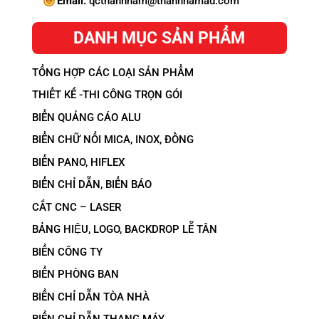
Email:
qcthanhnam@thanhnamad.com
DANH MỤC SẢN PHẨM
TỔNG HỢP CÁC LOẠI SẢN PHẨM
THIẾT KẾ -THI CÔNG TRỌN GÓI
BIỂN QUẢNG CÁO ALU
BIỂN CHỮ NỔI MICA, INOX, ĐỒNG
BIỂN PANO, HIFLEX
BIỂN CHỈ DẪN, BIỂN BÁO
CẮT CNC – LASER
BẢNG HIỆU, LOGO, BACKDROP LỄ TÂN
BIỂN CÔNG TY
BIỂN PHÒNG BAN
BIỂN CHỈ DẪN TÒA NHÀ