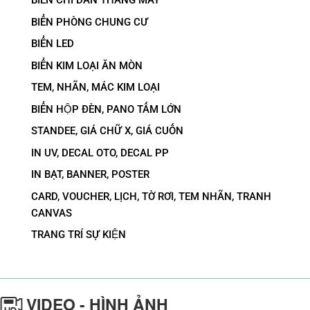
BIỂN CHỈ DẪN THANG MÁY
BIỂN PHÒNG CHUNG CƯ
BIỂN LED
BIỂN KIM LOẠI ĂN MÒN
TEM, NHÃN, MÁC KIM LOẠI
BIỂN HỘP ĐÈN, PANO TẤM LỚN
STANDEE, GIÁ CHỮ X, GIÁ CUỐN
IN UV, DECAL OTO, DECAL PP
IN BẠT, BANNER, POSTER
CARD, VOUCHER, LỊCH, TỜ RƠI, TEM NHÃN, TRANH
CANVAS
TRANG TRÍ SỰ KIỆN
VIDEO - HÌNH ẢNH