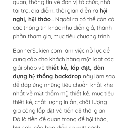
quan, thông tin về đơn vị tổ chức, nhà
tài trợ, địa điểm, thời gian diễn ra
hội
nghị, hội thảo
… Ngoài ra có thể còn có
các thông tin khác như diễn giả, thành
phần tham gia, mục tiêu chương trình…
BannerSukien.com làm việc nỗ lực để
cung cấp cho khách hàng một loạt các
giải pháp về
thiết kế, lắp đặt, dàn
dựng hệ thống backdrop
này làm sao
để đáp ứng những tiêu chuẩn khắt khe
nhất về mặt thẩm mỹ thiết kế, mục tiêu
thiết kế, chất lượng in ấn, chất lượng
gia công lắp đặt và tiến độ thời gian.
Đó là tiền đề quan trọng để hội thảo,
hội nghị của bạn diễn ra một cách