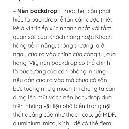
–
Nền backdrop
: Trước hết cần phải
hiểu là backdrop lễ tân cần được thiết
kế ở vị trí tiếp xúc nhanh nhất với tầm
quan sát của Khách hàng hoặc Khách
hàng tiềm năng, thông thường là ở
ngay cửa ra vào chính của công ty, cửa
hàng. Vậy nền backdrop có thể chính
là bức tường của căn phòng, nhưng
nếu gần cửa ra vào mà chưa có sẵn
bức tường như ý muốn thì chúng ta cần
dựng lên một vách nền backdrop dựa
trên những vật liệu phổ biến trong nội
thất quảng cáo như thạch cao, gỗ MDF,
aluminium, mica, kính… để có thể đem