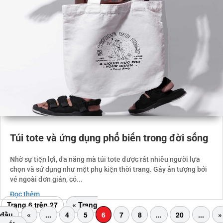
Túi tote và ứng dụng phổ biến trong đời sống
Nhờ sự tiện lợi, đa năng mà túi tote được rất nhiều người lựa
chọn và sử dụng như một phụ kiện thời trang. Gây ấn tượng bởi
vẻ ngoài đơn giản, có...
Đọc thêm
Trang 6 trên 27
« Trang
đầu
«
...
4
5
6
7
8
...
20
...
»