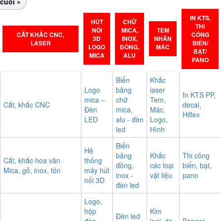
cuối »
IN KTS,
HÚT
CHỮ
THI
NỔI
MICA,
TEM
CẮT KHẮC CNC,
CÔNG
3D
INOX,
NHÃN
LASER
BIỂN/
LOGO
ĐỒNG,
MÁC
BẠT/
MICA
ALU
PANO
Biển
Khắc
Logo
bảng
laser
In KTS PP,
mica –
chữ
Tem,
Cắt, khắc CNC
decal,
Đèn
mica,
Mác,
Hiflex
LED
alu - đèn
Logo,
led
Hình
Biển
Hệ
bảng
Khắc
Thi công
Cắt, khắc hoa văn
thống
đồng,
các loại
biển, bạt,
Mica, gỗ, inox, tôn
máy hút
inox -
vật liệu
pano
nổi 3D
đèn led
Logo,
hộp
Kim
Đèn led