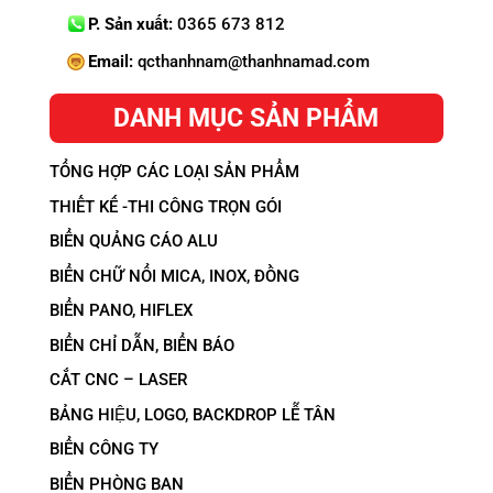
P. Sản xuất:
0365 673 812
Email:
qcthanhnam@thanhnamad.com
DANH MỤC SẢN PHẨM
TỔNG HỢP CÁC LOẠI SẢN PHẨM
THIẾT KẾ -THI CÔNG TRỌN GÓI
BIỂN QUẢNG CÁO ALU
BIỂN CHỮ NỔI MICA, INOX, ĐỒNG
BIỂN PANO, HIFLEX
BIỂN CHỈ DẪN, BIỂN BÁO
CẮT CNC – LASER
BẢNG HIỆU, LOGO, BACKDROP LỄ TÂN
BIỂN CÔNG TY
BIỂN PHÒNG BAN