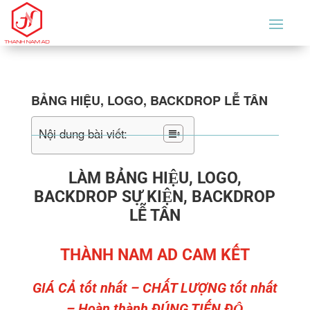
BẢNG HIỆU, LOGO, BACKDROP LỄ TÂN
Nội dung bài viết:
LÀM BẢNG HIỆU, LOGO,
BACKDROP SỰ KIỆN, BACKDROP
LỄ TÂN
THÀNH NAM AD CAM KẾT
GIÁ CẢ tốt nhất – CHẤT LƯỢNG tốt nhất
– Hoàn thành ĐÚNG TIẾN ĐỘ