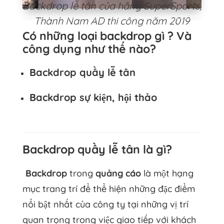
Backdrop lễ tân của hãng SuperSports,
Thành Nam AD thi công năm 2019
Có những loại backdrop gì ? Và
công dụng như thế nào?
Backdrop quầy lễ tân
Backdrop sự kiện, hội thảo
Backdrop quầy lễ tân là gì?
Backdrop
trong
quảng cáo
là một hạng
mục trang trí để thể hiện những đặc điểm
nổi bật nhất của công ty tại những vị trí
quan trọng trong việc giao tiếp với khách