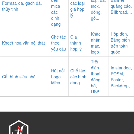
đèn,
loại, da,
Banner
Format, da, gạch đá,
các loại
mica
inox,
quảng cáo,
thủy tinh
giá hợp
các
đồng,
Billbroad,...
lý
định
gỗ,..
dạng
Khắc
Hộp đèn,
Chế tác
Giá
nhãn
Bảng biển
Khoét hoa văn nội thất
theo
thành
mác,
trên toàn
yêu cầu
hợp lý
logo
quốc
Trên
điện
In standee,
Hút nổi
Chế tác
thoại,
POSM,
Cắt hình siêu nhỏ
Logo
các hình
đồng
Poster,
Mica
dáng
hồ,
Backdrop,..
USB,...