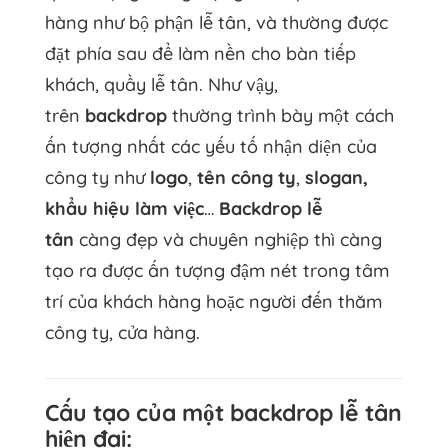
hàng như bộ phận lễ tân, và thường được
đặt phía sau để làm nền cho bàn tiếp
khách, quầy lễ tân. Như vậy,
trên
backdrop
thường trình bày một cách
ấn tượng nhất các yếu tố nhận diện của
công ty như
logo
,
tên công ty
,
slogan,
khẩu hiệu làm việc
…
Backdrop lễ
tân
càng đẹp và chuyên nghiệp thì càng
tạo ra được ấn tượng đậm nét trong tâm
trí của khách hàng hoặc người đến thăm
công ty, cửa hàng.
Cấu tạo của một backdrop lễ tân
hiện đại: