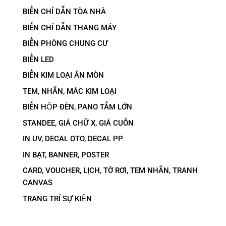
BIỂN CHỈ DẪN TÒA NHÀ
BIỂN CHỈ DẪN THANG MÁY
BIỂN PHÒNG CHUNG CƯ
BIỂN LED
BIỂN KIM LOẠI ĂN MÒN
TEM, NHÃN, MÁC KIM LOẠI
BIỂN HỘP ĐÈN, PANO TẤM LỚN
STANDEE, GIÁ CHỮ X, GIÁ CUỐN
IN UV, DECAL OTO, DECAL PP
IN BẠT, BANNER, POSTER
CARD, VOUCHER, LỊCH, TỜ RƠI, TEM NHÃN, TRANH
CANVAS
TRANG TRÍ SỰ KIỆN