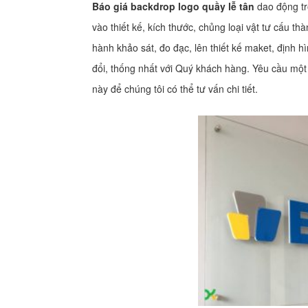
Báo giá backdrop logo quầy lễ tân
dao động tr
vào thiết kế, kích thước, chủng loại vật tư cấu t
hành khảo sát, đo đạc, lên thiết kế maket, định h
đổi, thống nhất với Quý khách hàng. Yêu cầu mộ
này để chúng tôi có thể tư vấn chi tiết.