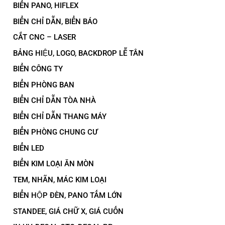
BIỂN PANO, HIFLEX
BIỂN CHỈ DẪN, BIỂN BÁO
CẮT CNC – LASER
BẢNG HIỆU, LOGO, BACKDROP LỄ TÂN
BIỂN CÔNG TY
BIỂN PHÒNG BAN
BIỂN CHỈ DẪN TÒA NHÀ
BIỂN CHỈ DẪN THANG MÁY
BIỂN PHÒNG CHUNG CƯ
BIỂN LED
BIỂN KIM LOẠI ĂN MÒN
TEM, NHÃN, MÁC KIM LOẠI
BIỂN HỘP ĐÈN, PANO TẤM LỚN
STANDEE, GIÁ CHỮ X, GIÁ CUỐN