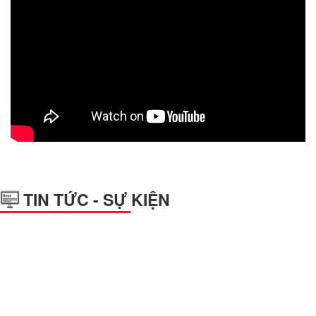
vious
TIN TỨC - SỰ KIỆN