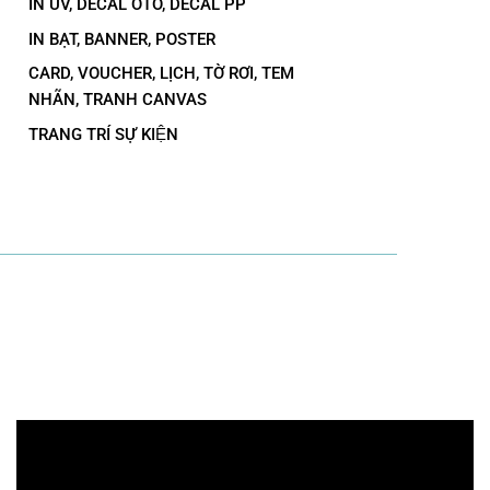
IN UV, DECAL OTO, DECAL PP
IN BẠT, BANNER, POSTER
CARD, VOUCHER, LỊCH, TỜ RƠI, TEM
NHÃN, TRANH CANVAS
TRANG TRÍ SỰ KIỆN