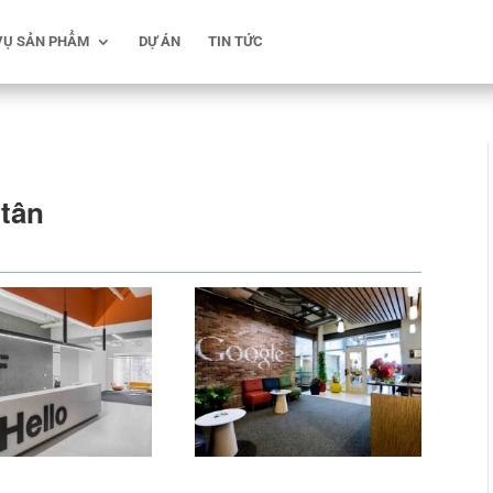
VỤ SẢN PHẨM
DỰ ÁN
TIN TỨC
 tân