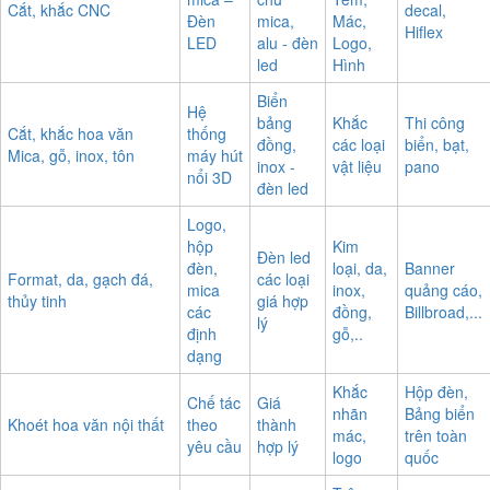
Cắt, khắc CNC
decal,
Đèn
mica,
Mác,
Hiflex
LED
alu - đèn
Logo,
led
Hình
Biển
Hệ
bảng
Khắc
Thi công
Cắt, khắc hoa văn
thống
đồng,
các loại
biển, bạt,
Mica, gỗ, inox, tôn
máy hút
inox -
vật liệu
pano
nổi 3D
đèn led
Logo,
hộp
Kim
Đèn led
đèn,
loại, da,
Banner
Format, da, gạch đá,
các loại
mica
inox,
quảng cáo,
thủy tinh
giá hợp
các
đồng,
Billbroad,...
lý
định
gỗ,..
dạng
Khắc
Hộp đèn,
Chế tác
Giá
nhãn
Bảng biển
Khoét hoa văn nội thất
theo
thành
mác,
trên toàn
yêu cầu
hợp lý
logo
quốc