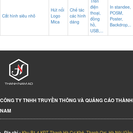
Trên
điện
In standee,
Hút nổi
Chế tác
thoại,
POSM,
Cắt hình siêu nhỏ
Logo
các hình
đồng
Poster,
Mica
dáng
hồ,
Backdrop,..
USB,...
CÔNG TY TNHH TRUYỀN THÔNG VÀ QUẢNG CÁO THÀNH
NAM
Địa chỉ :
Khu B1.4 KĐT Thanh Hà,Cự Khê, Thanh Oai, Hà Nội (Gần