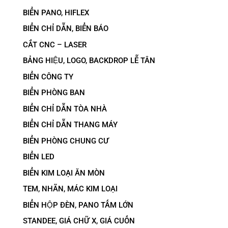
BIỂN PANO, HIFLEX
BIỂN CHỈ DẪN, BIỂN BÁO
CẮT CNC – LASER
BẢNG HIỆU, LOGO, BACKDROP LỄ TÂN
BIỂN CÔNG TY
BIỂN PHÒNG BAN
BIỂN CHỈ DẪN TÒA NHÀ
BIỂN CHỈ DẪN THANG MÁY
BIỂN PHÒNG CHUNG CƯ
BIỂN LED
BIỂN KIM LOẠI ĂN MÒN
TEM, NHÃN, MÁC KIM LOẠI
BIỂN HỘP ĐÈN, PANO TẤM LỚN
STANDEE, GIÁ CHỮ X, GIÁ CUỐN