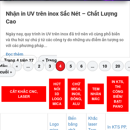
Nhận in UV trên inox Sắc Nét – Chất Lượng
Cao
Ngày nay, quy trình in UV trên inox đã trở nên vô cùng phổ biến
và thu hút sự chú ý từ các công ty do những ưu điểm ấn tượng so
với các phương pháp...
Đọc thêm
Trang 4 trên 27
« Trang
đầu
«
...
2
3
4
5
6
...
10
20
.
cuối »
IN KTS,
HÚT
CHỮ
THI
NỔI
MICA,
TEM
CẮT KHẮC CNC,
CÔNG
3D
INOX,
NHÃN
LASER
BIỂN/
LOGO
ĐỒNG,
MÁC
BẠT/
MICA
ALU
PANO
Biển
Khắc
Logo
bảng
laser
In KTS PP,
mica –
chữ
Tem,