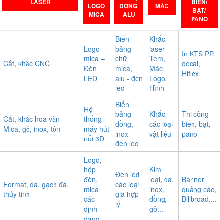
LASER
BIỂN/
LOGO
ĐỒNG,
MÁC
BẠT/
MICA
ALU
PANO
Biển
Khắc
Logo
bảng
laser
In KTS PP,
mica –
chữ
Tem,
Cắt, khắc CNC
decal,
Đèn
mica,
Mác,
Hiflex
LED
alu - đèn
Logo,
led
Hình
Biển
Hệ
bảng
Khắc
Thi công
Cắt, khắc hoa văn
thống
đồng,
các loại
biển, bạt,
Mica, gỗ, inox, tôn
máy hút
inox -
vật liệu
pano
nổi 3D
đèn led
Logo,
hộp
Kim
Đèn led
đèn,
loại, da,
Banner
Format, da, gạch đá,
các loại
mica
inox,
quảng cáo,
thủy tinh
giá hợp
các
đồng,
Billbroad,...
lý
định
gỗ,..
dạng