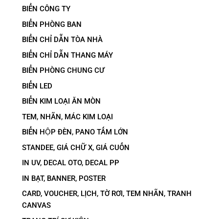
BIỂN CÔNG TY
BIỂN PHÒNG BAN
BIỂN CHỈ DẪN TÒA NHÀ
BIỂN CHỈ DẪN THANG MÁY
BIỂN PHÒNG CHUNG CƯ
BIỂN LED
BIỂN KIM LOẠI ĂN MÒN
TEM, NHÃN, MÁC KIM LOẠI
BIỂN HỘP ĐÈN, PANO TẤM LỚN
STANDEE, GIÁ CHỮ X, GIÁ CUỐN
IN UV, DECAL OTO, DECAL PP
IN BẠT, BANNER, POSTER
CARD, VOUCHER, LỊCH, TỜ RƠI, TEM NHÃN, TRANH
CANVAS