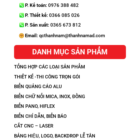
P. Kế toán:
0976 388 482
P. Thiết kế:
0366 085 026
P. Sản xuất:
0365 673 812
Email:
qcthanhnam@thanhnamad.com
DANH MỤC SẢN PHẨM
TỔNG HỢP CÁC LOẠI SẢN PHẨM
THIẾT KẾ -THI CÔNG TRỌN GÓI
BIỂN QUẢNG CÁO ALU
BIỂN CHỮ NỔI MICA, INOX, ĐỒNG
BIỂN PANO, HIFLEX
BIỂN CHỈ DẪN, BIỂN BÁO
CẮT CNC – LASER
BẢNG HIỆU, LOGO, BACKDROP LỄ TÂN