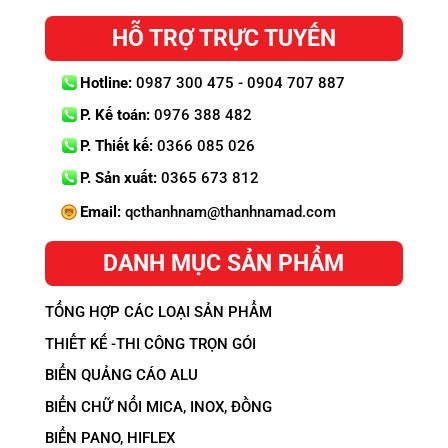
HỖ TRỢ TRỰC TUYẾN
Hotline:
0987 300 475 - 0904 707 887
P. Kế toán:
0976 388 482
P. Thiết kế:
0366 085 026
P. Sản xuất:
0365 673 812
Email:
qcthanhnam@thanhnamad.com
DANH MỤC SẢN PHẨM
TỔNG HỢP CÁC LOẠI SẢN PHẨM
THIẾT KẾ -THI CÔNG TRỌN GÓI
BIỂN QUẢNG CÁO ALU
BIỂN CHỮ NỔI MICA, INOX, ĐỒNG
BIỂN PANO, HIFLEX