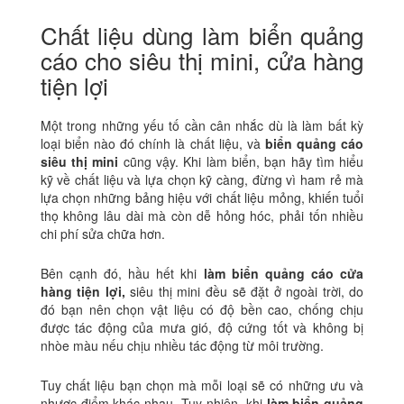
Chất liệu dùng làm biển quảng
cáo cho siêu thị mini, cửa hàng
tiện lợi
Một trong những yếu tố cần cân nhắc dù là làm bất kỳ
loại biển nào đó chính là chất liệu, và
biển quảng cáo
siêu thị mini
cũng vậy. Khi làm biển, bạn hãy tìm hiểu
kỹ về chất liệu và lựa chọn kỹ càng, đừng vì ham rẻ mà
lựa chọn những bảng hiệu với chất liệu mỏng, khiến tuổi
thọ không lâu dài mà còn dễ hỏng hóc, phải tốn nhiều
chi phí sửa chữa hơn.
Bên cạnh đó, hầu hết khi
làm biển quảng cáo cửa
hàng tiện lợi,
siêu thị mini đều sẽ đặt ở ngoài trời, do
đó bạn nên chọn vật liệu có độ bền cao, chống chịu
được tác động của mưa gió, độ cứng tốt và không bị
nhòe màu nếu chịu nhiều tác động từ môi trường.
Tuy chất liệu bạn chọn mà mỗi loại sẽ có những ưu và
nhược điểm khác nhau. Tuy nhiên, khi
làm biển quảng