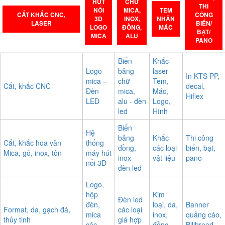
HÚT
CHỮ
THI
NỔI
MICA,
TEM
CẮT KHẮC CNC,
CÔNG
3D
INOX,
NHÃN
LASER
BIỂN/
LOGO
ĐỒNG,
MÁC
BẠT/
MICA
ALU
PANO
Biển
Khắc
Logo
bảng
laser
In KTS PP,
mica –
chữ
Tem,
Cắt, khắc CNC
decal,
Đèn
mica,
Mác,
Hiflex
LED
alu - đèn
Logo,
led
Hình
Biển
Hệ
bảng
Khắc
Thi công
Cắt, khắc hoa văn
thống
đồng,
các loại
biển, bạt,
Mica, gỗ, inox, tôn
máy hút
inox -
vật liệu
pano
nổi 3D
đèn led
Logo,
hộp
Kim
Đèn led
đèn,
loại, da,
Banner
Format, da, gạch đá,
các loại
mica
inox,
quảng cáo,
thủy tinh
giá hợp
các
đồng,
Billbroad,...