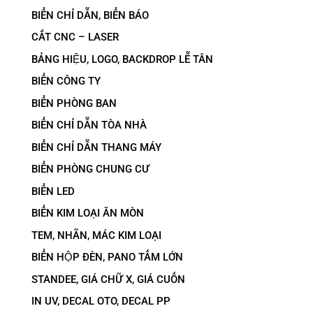
BIỂN CHỈ DẪN, BIỂN BÁO
CẮT CNC – LASER
BẢNG HIỆU, LOGO, BACKDROP LỄ TÂN
BIỂN CÔNG TY
BIỂN PHÒNG BAN
BIỂN CHỈ DẪN TÒA NHÀ
BIỂN CHỈ DẪN THANG MÁY
BIỂN PHÒNG CHUNG CƯ
BIỂN LED
BIỂN KIM LOẠI ĂN MÒN
TEM, NHÃN, MÁC KIM LOẠI
BIỂN HỘP ĐÈN, PANO TẤM LỚN
STANDEE, GIÁ CHỮ X, GIÁ CUỐN
IN UV, DECAL OTO, DECAL PP