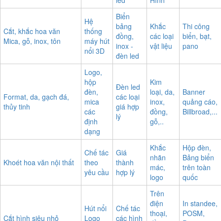
led
Hình
Biển
Hệ
bảng
Khắc
Thi công
Cắt, khắc hoa văn
thống
đồng,
các loại
biển, bạt,
Mica, gỗ, inox, tôn
máy hút
inox -
vật liệu
pano
nổi 3D
đèn led
Logo,
hộp
Kim
Đèn led
đèn,
loại, da,
Banner
Format, da, gạch đá,
các loại
mica
inox,
quảng cáo,
thủy tinh
giá hợp
các
đồng,
Billbroad,...
lý
định
gỗ,..
dạng
Khắc
Hộp đèn,
Chế tác
Giá
nhãn
Bảng biển
Khoét hoa văn nội thất
theo
thành
mác,
trên toàn
yêu cầu
hợp lý
logo
quốc
Trên
điện
In standee,
Hút nổi
Chế tác
thoại,
POSM,
Cắt hình siêu nhỏ
Logo
các hình