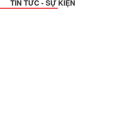
TIN TỨC - SỰ KIỆN
Với sự sang trọng và vô cùng bắt mắt, bảng hiệu chữ nổi mica là
một trong những mẫu bảng hiệu được lựa chọn nhiều trong hầu