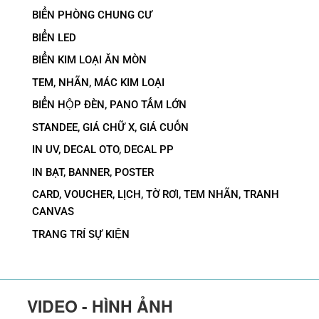
BIỂN PHÒNG CHUNG CƯ
BIỂN LED
BIỂN KIM LOẠI ĂN MÒN
TEM, NHÃN, MÁC KIM LOẠI
BIỂN HỘP ĐÈN, PANO TẤM LỚN
STANDEE, GIÁ CHỮ X, GIÁ CUỐN
IN UV, DECAL OTO, DECAL PP
IN BẠT, BANNER, POSTER
CARD, VOUCHER, LỊCH, TỜ RƠI, TEM NHÃN, TRANH
CANVAS
TRANG TRÍ SỰ KIỆN
VIDEO - HÌNH ẢNH