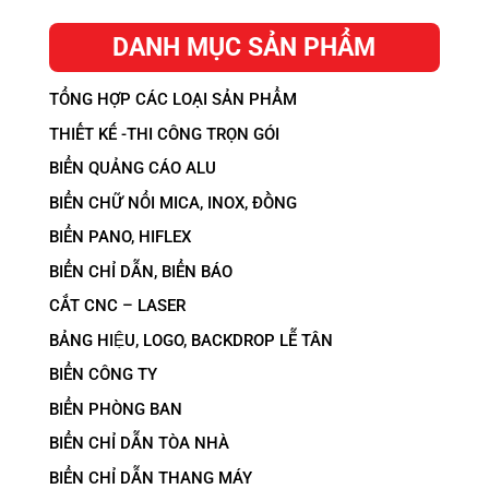
DANH MỤC SẢN PHẨM
TỔNG HỢP CÁC LOẠI SẢN PHẨM
THIẾT KẾ -THI CÔNG TRỌN GÓI
BIỂN QUẢNG CÁO ALU
BIỂN CHỮ NỔI MICA, INOX, ĐỒNG
BIỂN PANO, HIFLEX
BIỂN CHỈ DẪN, BIỂN BÁO
CẮT CNC – LASER
BẢNG HIỆU, LOGO, BACKDROP LỄ TÂN
BIỂN CÔNG TY
BIỂN PHÒNG BAN
BIỂN CHỈ DẪN TÒA NHÀ
BIỂN CHỈ DẪN THANG MÁY