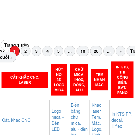
Hiện nay, ngày càng có nhiều người lựa chọn sử dụng túi vải
không dệt thay cho túi nilong vì túi vải không những thân thiện
với môi trường, mà còn...
Trang 1 trên
27
1
2
3
4
5
...
10
20
...
»
Tr
cuối »
IN KTS,
HÚT
CHỮ
THI
NỔI
MICA,
TEM
CẮT KHẮC CNC,
CÔNG
3D
INOX,
NHÃN
LASER
BIỂN/
LOGO
ĐỒNG,
MÁC
BẠT/
MICA
ALU
PANO
Biển
Khắc
Logo
bảng
laser
In KTS PP,
mica –
chữ
Tem,
Cắt, khắc CNC
decal,
Đèn
mica,
Mác,
Hiflex
LED
alu - đèn
Logo,