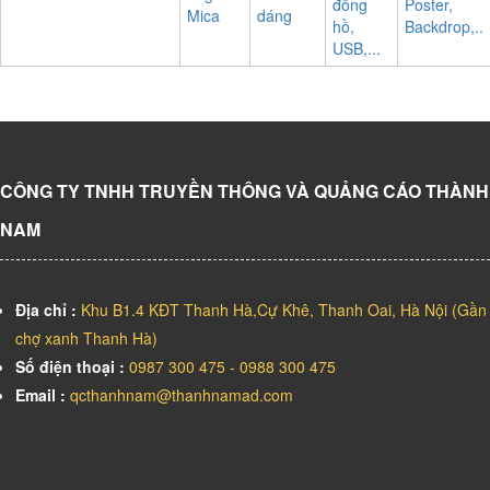
đồng
Poster,
Mica
dáng
hồ,
Backdrop,..
USB,...
CÔNG TY TNHH TRUYỀN THÔNG VÀ QUẢNG CÁO THÀNH
NAM
Địa chỉ :
Khu B1.4 KĐT Thanh Hà,Cự Khê, Thanh Oai, Hà Nội (Gần
chợ xanh Thanh Hà)
Số điện thoại :
0987 300 475 - 0988 300 475
Email :
qcthanhnam@thanhnamad.com