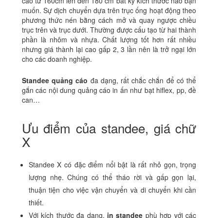
cao từ 160cm lên đến 180 cm bất kỳ kích thước nào bạn
muốn. Sự dịch chuyển dựa trên trục ống hoạt động theo
phương thức nén bằng cách mở và quay ngược chiều
trục trên và trục dưới. Thường được cấu tạo từ hai thành
phần là nhôm và nhựa. Chất lượng tốt hơn rất nhiều
nhưng giá thành lại cao gấp 2, 3 lần nên là trở ngại lớn
cho các doanh nghiệp.
Standee quảng cáo
đa dạng, rất chắc chắn để có thể
gắn các nội dung quảng cáo in ấn như bạt hiflex, pp, đề
can…
Ưu điểm của standee, giá chữ
X
Standee X có đặc điểm nổi bật là rất nhỏ gọn, trọng
lượng nhẹ. Chúng có thể tháo rời và gấp gọn lại,
thuận tiện cho việc vận chuyển và di chuyển khi cần
thiết.
Với kích thước đa dạng,
in standee
phù hợp với các