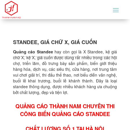
STANDEE, GIÁ CHỮ X, GIÁ CUỐN
Quảng cáo
Standee
hay còn gọi là X Standee, kệ giá
chữ X, kệ X, giá cuốn được dùng rất nhiều trong các hội
chợ, triển lãm, đồ trưng bày sản phẩm, biển giới thiệu
hàng hóa, dịch vụ, các siêu thị, cửa hàng, nơi trung tâm
vui chơi giải trí, thi đấu thể thao, nơi biểu diễn văn nghệ,
buổi lễ khai trương, buổi lễ khánh thành. Đây là loại
standee
thông dụng, được nhiều khách hàng ưa chuộng
bởi chất lượng, đẹp và tiện lợi.
QUẢNG CÁO THÀNH NAM CHUYÊN THI
CÔNG BIỂN QUẢNG CÁO STANDEE
CHẤT LƯỢNG SỐ 1 TẠI HÀ NỘI