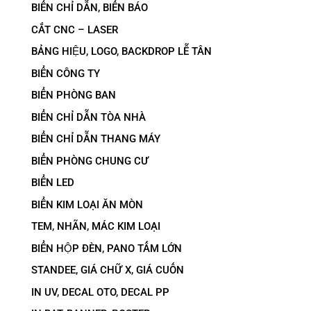
BIỂN CHỈ DẪN, BIỂN BÁO
CẮT CNC – LASER
BẢNG HIỆU, LOGO, BACKDROP LỄ TÂN
BIỂN CÔNG TY
BIỂN PHÒNG BAN
BIỂN CHỈ DẪN TÒA NHÀ
BIỂN CHỈ DẪN THANG MÁY
BIỂN PHÒNG CHUNG CƯ
BIỂN LED
BIỂN KIM LOẠI ĂN MÒN
TEM, NHÃN, MÁC KIM LOẠI
BIỂN HỘP ĐÈN, PANO TẤM LỚN
STANDEE, GIÁ CHỮ X, GIÁ CUỐN
IN UV, DECAL OTO, DECAL PP