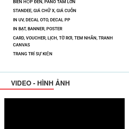
BIỂN HỘP ĐÈN, PANO TẤM LỚN
STANDEE, GIÁ CHỮ X, GIÁ CUỐN
IN UV, DECAL OTO, DECAL PP
IN BẠT, BANNER, POSTER
CARD, VOUCHER, LỊCH, TỜ RƠI, TEM NHÃN, TRANH
CANVAS
TRANG TRÍ SỰ KIỆN
VIDEO - HÌNH ẢNH