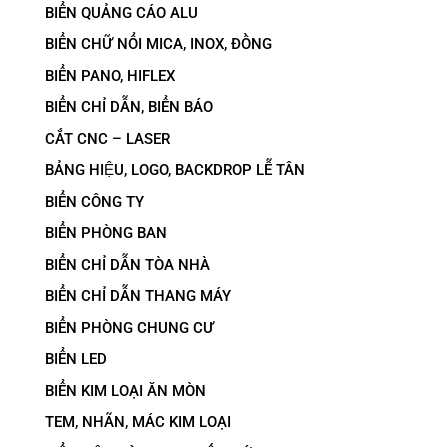
BIỂN QUẢNG CÁO ALU
BIỂN CHỮ NỔI MICA, INOX, ĐỒNG
BIỂN PANO, HIFLEX
BIỂN CHỈ DẪN, BIỂN BÁO
CẮT CNC – LASER
BẢNG HIỆU, LOGO, BACKDROP LỄ TÂN
BIỂN CÔNG TY
BIỂN PHÒNG BAN
BIỂN CHỈ DẪN TÒA NHÀ
BIỂN CHỈ DẪN THANG MÁY
BIỂN PHÒNG CHUNG CƯ
BIỂN LED
BIỂN KIM LOẠI ĂN MÒN
TEM, NHÃN, MÁC KIM LOẠI