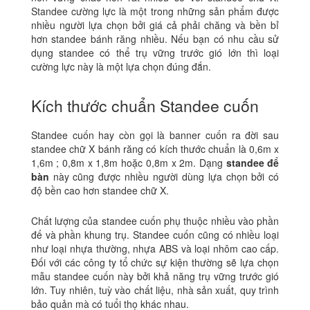
Standee cường lực là một trong những sản phẩm được
nhiều người lựa chọn bởi giá cả phải chăng và bền bỉ
hơn standee bánh răng nhiều. Nếu bạn có nhu cầu sử
dụng standee có thể trụ vững trước gió lớn thì loại
cường lực này là một lựa chọn đúng đắn.
Kích thước chuẩn Standee cuốn
Standee cuốn hay còn gọi là banner cuốn ra đời sau
standee chữ X bánh răng có kích thước chuẩn là 0,6m x
1,6m ; 0,8m x 1,8m hoặc 0,8m x 2m. Dạng
standee để
bàn
này cũng được nhiều người dùng lựa chọn bởi có
độ bền cao hơn standee chữ X.
Chất lượng của standee cuốn phụ thuộc nhiều vào phần
đế và phần khung trụ. Standee cuốn cũng có nhiều loại
như loại nhựa thường, nhựa ABS và loại nhôm cao cấp.
Đối với các công ty tổ chức sự kiện thường sẽ lựa chọn
mẫu standee cuốn này bởi khả năng trụ vững trước gió
lớn. Tuy nhiên, tuỳ vào chất liệu, nhà sản xuất, quy trình
bảo quản mà có tuổi thọ khác nhau.