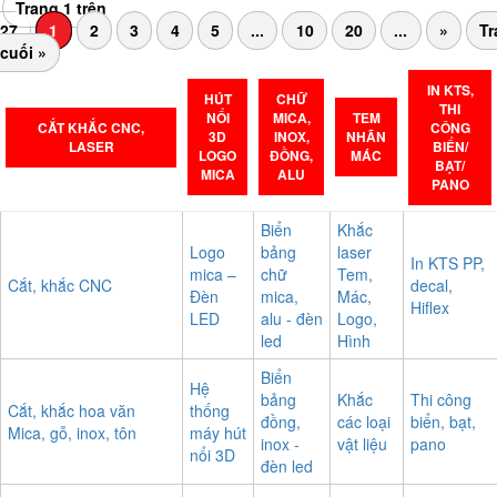
Trang 1 trên
27
1
2
3
4
5
...
10
20
...
»
Tr
cuối »
IN KTS,
HÚT
CHỮ
THI
NỔI
MICA,
TEM
CẮT KHẮC CNC,
CÔNG
3D
INOX,
NHÃN
LASER
BIỂN/
LOGO
ĐỒNG,
MÁC
BẠT/
MICA
ALU
PANO
Biển
Khắc
Logo
bảng
laser
In KTS PP,
mica –
chữ
Tem,
Cắt, khắc CNC
decal,
Đèn
mica,
Mác,
Hiflex
LED
alu - đèn
Logo,
led
Hình
Biển
Hệ
bảng
Khắc
Thi công
Cắt, khắc hoa văn
thống
đồng,
các loại
biển, bạt,
Mica, gỗ, inox, tôn
máy hút
inox -
vật liệu
pano
nổi 3D
đèn led