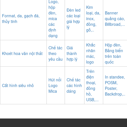
Logo,
hộp
Kim
Đèn led
đèn,
loại, da,
Banner
Format, da, gạch đá,
các loại
mica
inox,
quảng cáo,
thủy tinh
giá hợp
các
đồng,
Billbroad,...
lý
định
gỗ,..
dạng
Khắc
Hộp đèn,
Chế tác
Giá
nhãn
Bảng biển
Khoét hoa văn nội thất
theo
thành
mác,
trên toàn
yêu cầu
hợp lý
logo
quốc
Trên
điện
In standee,
Hút nổi
Chế tác
thoại,
POSM,
Cắt hình siêu nhỏ
Logo
các hình
đồng
Poster,
Mica
dáng
hồ,
Backdrop,..
USB,...