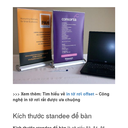
>>> Xem thêm: Tìm hiểu về
in tờ rơi offset
– Công
nghệ in tờ rơi rất được ưa chuộng
Kích thước standee để bàn
Kích thước standee để bàn
là cỡ giấy A3, A4, A5.