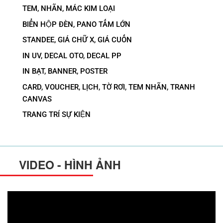
TEM, NHÃN, MÁC KIM LOẠI
BIỂN HỘP ĐÈN, PANO TẤM LỚN
STANDEE, GIÁ CHỮ X, GIÁ CUỐN
IN UV, DECAL OTO, DECAL PP
IN BẠT, BANNER, POSTER
CARD, VOUCHER, LỊCH, TỜ RƠI, TEM NHÃN, TRANH
CANVAS
TRANG TRÍ SỰ KIỆN
VIDEO - HÌNH ẢNH