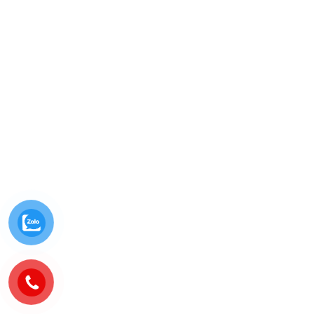
Ngày nay, hiện tượng ô nhiễm môi trường ngày càng nhiều do sử
dụng các vật phẩm khó phân hủy như túi nilon, túi nhựa,.... Vì
vậy, việc sử dụng những...