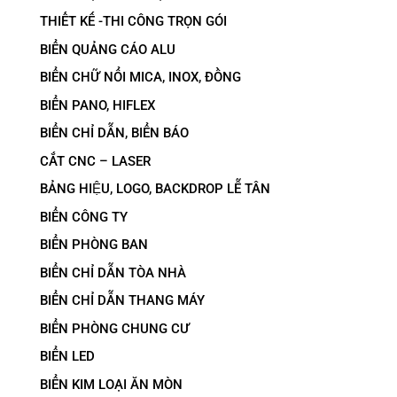
THIẾT KẾ -THI CÔNG TRỌN GÓI
BIỂN QUẢNG CÁO ALU
BIỂN CHỮ NỔI MICA, INOX, ĐỒNG
BIỂN PANO, HIFLEX
BIỂN CHỈ DẪN, BIỂN BÁO
CẮT CNC – LASER
BẢNG HIỆU, LOGO, BACKDROP LỄ TÂN
BIỂN CÔNG TY
BIỂN PHÒNG BAN
BIỂN CHỈ DẪN TÒA NHÀ
BIỂN CHỈ DẪN THANG MÁY
BIỂN PHÒNG CHUNG CƯ
BIỂN LED
BIỂN KIM LOẠI ĂN MÒN