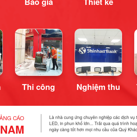
Báo giá
Thiết kế
n
Thi công
Nghiệm thu
UẢNG CÁO
Là nhà cung ứng chuyên nghiệp các dịch vụ tr
LED, in phun khổ lớn... Trải qua quá trình h
 NAM
ngày càng tốt hơn mọi nhu cầu của Quý Khá