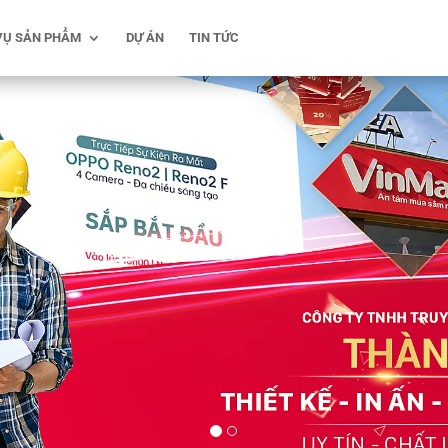
VỤ SẢN PHẨM
DỰ ÁN
TIN TỨC