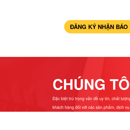
ĐĂNG KÝ NHẬN BÁO 
CHÚNG TÔ
Đặc biệt trú trọng vấn đề uy tín, chất lượ
khách hàng đối với các sản phẩm, dịch v
đặt
UY TÍN – CHUYÊN NGHIỆP – SÁNG 