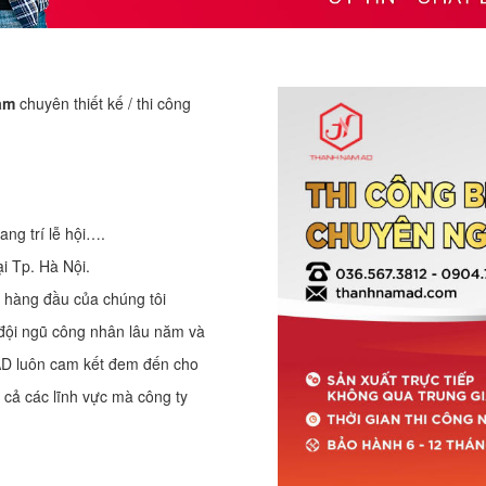
am
chuyên thiết kế / thi công
rang trí lễ hội….
ại Tp. Hà Nội.
u hàng đầu của chúng tôi
đội ngũ công nhân lâu năm và
 AD luôn cam kết đem đến cho
 cả các lĩnh vực mà công ty