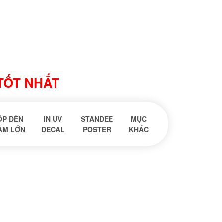
 TỐT NHẤT
ỘP ĐÈN
IN UV
STANDEE
MỤC
ẦM LỚN
DECAL
POSTER
KHÁC