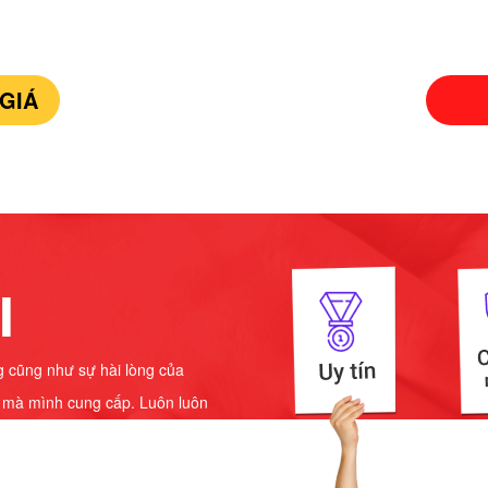
GIÁ
I
ng cũng như sự hài lòng của
ụ mà mình cung cấp. Luôn luôn
TẠO
lên hàng đầu.