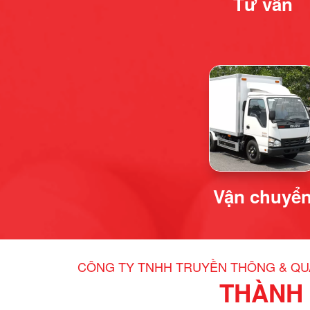
Tư vấn
Vận chuyể
CÔNG TY TNHH TRUYỀN THÔNG & Q
THÀNH