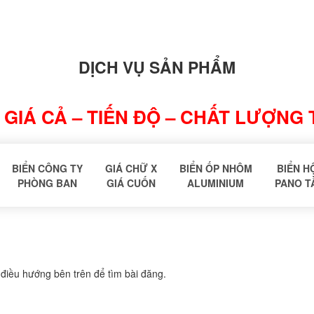
DỊCH VỤ SẢN PHẨM
GIÁ CẢ – TIẾN ĐỘ – CHẤT LƯỢNG
BIỂN CÔNG TY
GIÁ CHỮ X
BIỂN ỐP NHÔM
BIỂN H
PHÒNG BAN
GIÁ CUỐN
ALUMINIUM
PANO T
 điều hướng bên trên để tìm bài đăng.