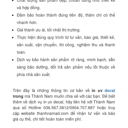
Chất lượng sản phẩm đẹp, chuẩn đúng như thiết kế
và hợp đồng.
Đảm bảo hoàn thành đúng tiến độ, thâm chí có thể
nhanh hơn.
Giá thành ưu ái, tốt nhất thị trường.
Thực hiện đúng quy trình từ tư vấn, báo giá, thiết kế,
sản xuất, vận chuyển, thi công, nghiệm thu và thanh
toán.
Dịch vụ bảo hành sản phẩm rõ ràng, minh bạch, sẵn
sàng bảo dưỡng, đổi trả sản phẩm nếu lỗi thuộc về
phía nhà sản xuất.
Trên đây là những thông tin cơ bản về
in uv
decal
trong
mà Thành Nam muốn chia sẻ với các bạn. Để biết
thêm về dịch vụ in uv decal, hãy liên hệ với Thành Nam
qua số Hotline 036.567.3812/0904.707.887 hoặc truy
cập website thanhnamad.com để nhận tư vấn và báo
giá cụ thể, chi tiết hoàn toàn miễn phí.