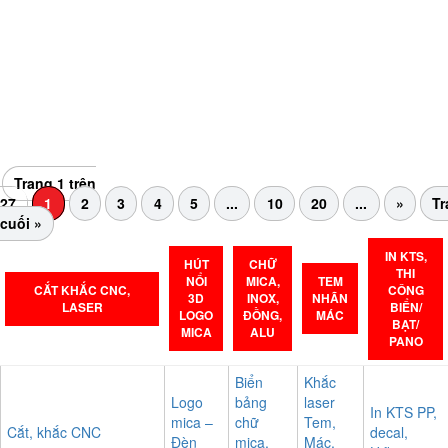
Hiện nay, ngày càng có nhiều người lựa chọn sử dụng túi vải
không dệt thay cho túi nilong vì túi vải không những thân thiện
với môi trường, mà còn...
Trang 1 trên
27
1
2
3
4
5
...
10
20
...
»
Tr
cuối »
IN KTS,
HÚT
CHỮ
THI
NỔI
MICA,
TEM
CẮT KHẮC CNC,
CÔNG
3D
INOX,
NHÃN
LASER
BIỂN/
LOGO
ĐỒNG,
MÁC
BẠT/
MICA
ALU
PANO
Biển
Khắc