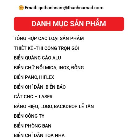
Email:
qcthanhnam@thanhnamad.com
DANH MỤC SẢN PHẨM
TỔNG HỢP CÁC LOẠI SẢN PHẨM
THIẾT KẾ -THI CÔNG TRỌN GÓI
BIỂN QUẢNG CÁO ALU
BIỂN CHỮ NỔI MICA, INOX, ĐỒNG
BIỂN PANO, HIFLEX
BIỂN CHỈ DẪN, BIỂN BÁO
CẮT CNC – LASER
BẢNG HIỆU, LOGO, BACKDROP LỄ TÂN
BIỂN CÔNG TY
BIỂN PHÒNG BAN
BIỂN CHỈ DẪN TÒA NHÀ