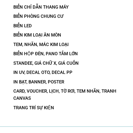
BIỂN CHỈ DẪN THANG MÁY
BIỂN PHÒNG CHUNG CƯ
BIỂN LED
BIỂN KIM LOẠI ĂN MÒN
TEM, NHÃN, MÁC KIM LOẠI
BIỂN HỘP ĐÈN, PANO TẤM LỚN
STANDEE, GIÁ CHỮ X, GIÁ CUỐN
IN UV, DECAL OTO, DECAL PP
IN BẠT, BANNER, POSTER
CARD, VOUCHER, LỊCH, TỜ RƠI, TEM NHÃN, TRANH
CANVAS
TRANG TRÍ SỰ KIỆN