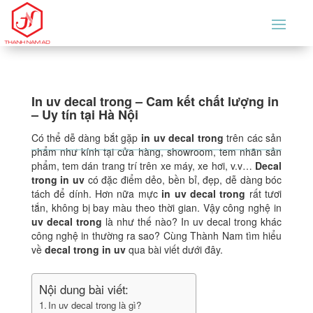
In uv decal trong – Cam kết chất lượng in
– Uy tín tại Hà Nội
Có thể dễ dàng bắt gặp
in uv decal trong
trên các sản
phẩm như kính tại cửa hàng, showroom, tem nhãn sản
phẩm, tem dán trang trí trên xe máy, xe hơi, v.v…
Decal
trong in uv
có đặc điểm dẻo, bền bỉ, đẹp, dễ dàng bóc
tách để dính. Hơn nữa mực
in uv decal trong
rất tươi
tắn, không bị bay màu theo thời gian. Vậy công nghệ in
uv decal trong
là như thế nào? In uv decal trong khác
công nghệ in thường ra sao? Cùng Thành Nam tìm hiểu
về
decal trong in uv
qua bài viết dưới đây.
Nội dung bài viết:
In uv decal trong là gì?