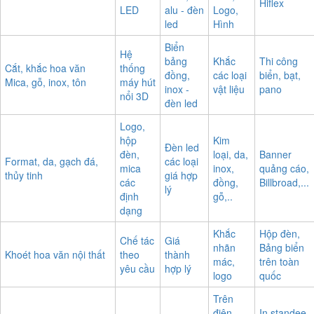
Logo
bảng
laser
In KTS PP,
mica –
chữ
Tem,
Cắt, khắc CNC
decal,
Đèn
mica,
Mác,
Hiflex
LED
alu - đèn
Logo,
led
Hình
Biển
Hệ
bảng
Khắc
Thi công
Cắt, khắc hoa văn
thống
đồng,
các loại
biển, bạt,
Mica, gỗ, inox, tôn
máy hút
inox -
vật liệu
pano
nổi 3D
đèn led
Logo,
hộp
Kim
Đèn led
đèn,
loại, da,
Banner
Format, da, gạch đá,
các loại
mica
inox,
quảng cáo,
thủy tinh
giá hợp
các
đồng,
Billbroad,...
lý
định
gỗ,..
dạng
Khắc
Hộp đèn,
Chế tác
Giá
nhãn
Bảng biển
Khoét hoa văn nội thất
theo
thành
mác,
trên toàn
yêu cầu
hợp lý