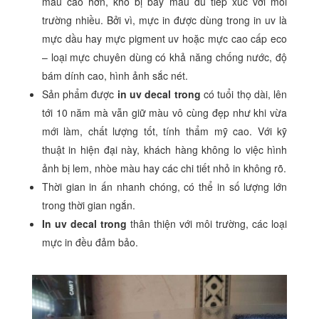
màu cao hơn, khó bị bay màu dù tiếp xúc với môi
trường nhiều. Bởi vì, mực in được dùng trong in uv là
mực dầu hay mực pigment uv hoặc mực cao cấp eco
– loại mực chuyên dùng có khả năng chống nước, độ
bám dính cao, hình ảnh sắc nét.
Sản phẩm được
in uv decal trong
có tuổi thọ dài, lên
tới 10 năm mà vẫn giữ màu vô cùng đẹp như khi vừa
mới làm, chất lượng tốt, tính thẩm mỹ cao. Với kỹ
thuật in hiện đại này, khách hàng không lo việc hình
ảnh bị lem, nhòe màu hay các chi tiết nhỏ in không rõ.
Thời gian in ấn nhanh chóng, có thể in số lượng lớn
trong thời gian ngắn.
In uv decal trong
thân thiện với môi trường, các loại
mực in đều đảm bảo.