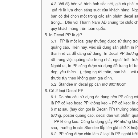
Với độ bền và hình ảnh sắc nét, giá cả phải c
giá rẻ là lựa chọn sáng suốt của khách hàng. Ngoà
bạn có thể chọn một trong các sản phẩm decal sa
trong… Đến với Thành Nam AD chúng tôi chắc ch
quý khách hàng trên toàn quốc.
In Decal PP là gì?
PP là một loại giấy thường được sử dụng tr
quảng cáo. Hiện nay, việc sử dụng sản phẩm in P
thành rẻ và dễ dàng sử dụng. In Decal PP thườn
rãi trong việc quảng cáo trong nhà, ngoài trời, 
Ngoài ra, in PP cũng được sử dụng để trang trí t
đẹp, yêu thích…), tặng người thân, bạn bè… với
thước tùy theo không gian gia đình.
Standee in decal pp cán mờ 80x180cm
Có 2 loại Decal PP
Do nhu cầu sử dụng đa dạng nên PP cũng có 
là PP có keo hoặc PP không keo – PP có keo: là 
ở mặt sau (hay còn gọi là Decan PP) thường phục
tường, poster quảng cáo, decal dán vật phẩm quả
– PP không keo: Cũng là dạng giấy PP nhưng khô
sau, thường in các Standee lắp lên giá chữ X hoặ
PP cũng được chia làm 2 loại là PP ngoài trờ