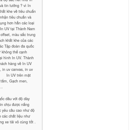
à tin tưởng ? vì In
hắt khe về tiêu chuẩn
 nhận tiêu chuẩn và
dụng hơn hẳn các loại
ó In UV tại Thành Nam
 offset, màu sắc trung
ách khắt khe của các
các Tập đoàn đa quốc
hư không thể cạnh
oại hình In UV. Thành
hách hàng về In UV
in uv canvas, in uv
 … · In UV trên mặt
ỗ tấm, Gạch men,
 …
 gốc dầu với độ dày
 in chịu được nắng
c yêu cầu cao như độ
 các chất liệu như
ng xe tải vô cùng tốt .