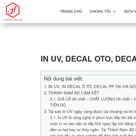
TRANG CHỦ
CHÚNG TÔI
DỊCH 
IN UV, DECAL OTO, DEC
Nội dung bài viết:
IN UV, IN DECAL Ô TÔ, DECAL PP TẠI HÀ NỘ
THÀNH NAM AD CAM KẾT
GIÁ CẢ tốt nhất – CHẤT LƯỢNG tốt nhất –
TIẾN ĐỘ
Tại sao In UV ngày càng được ưa chuộng và tin 
In UV là công nghệ in phun trực tiếp lên bề m
mực in uv cao cấp và sấy khô ngay lập tức bằng đ
đèn uv led hay uv thủy ngân. Tại Thành Nam AD 
các loại đầu in công nghiệp để đảm bảo tuổi thọ 