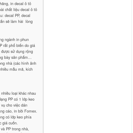
hăng, in decal ô tô
i chất liệu decal ô tô
u: decal PP, decal
ắn sẽ làm hài lòng
ong ngành in phun
P rất phổ biến do giá
g được sử dụng rộng
trưng bày sản phẩm…
rong nhà (các hình ảnh
 nhiều mẫu mã, kích
nhiều loại khác nhau
dạng PP có 1 lớp keo
 vụ cho việc dán
ng cáo, in bồi Fomex.
ng có lớp keo phía
c giá cuốn.
i và PP trong nhà,