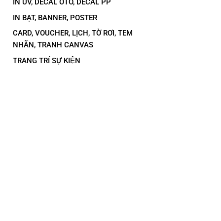
IN UV, DECAL OTO, DECAL PP
IN BẠT, BANNER, POSTER
CARD, VOUCHER, LỊCH, TỜ RƠI, TEM
NHÃN, TRANH CANVAS
TRANG TRÍ SỰ KIỆN