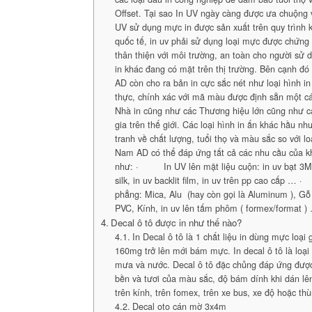
Offset. Tại sao In UV ngày càng được ưa chuộng v
UV sử dụng mực in được sản xuất trên quy trình k
quốc tế, in uv phải sử dụng loại mực được chứng
thân thiện với môi trường, an toàn cho người sử 
in khác đang có mặt trên thị trường. Bên cạnh đ
AD còn cho ra bản in cực sắc nét như loại hình in
thực, chính xác với mã màu được định sẵn một c
Nhà in cũng như các Thương hiệu lớn cũng như 
gia trên thế giới. Các loại hình in ấn khác hầu n
tranh về chất lượng, tuổi thọ và màu sắc so với l
Nam AD có thể đáp ứng tất cả các nhu cầu của k
như: · In UV lên mặt liệu cuộn: in uv bạt 3M, 
silk, in uv backlit film, in uv trên pp cao cấp
phẳng: Mica, Alu (hay còn gọi là Aluminum ), G
PVC, Kính, in uv lên tấm phôm ( formex/format )
Decal ô tô được in như thế nào?
In Decal ô tô là 1 chất liệu in dùng mực loại
160mg trở lên mới bám mực. In decal ô tô là loại
mưa và nước. Decal ô tô đặc chủng đáp ứng đượ
bền và tươi của màu sắc, độ bám dính khi dán lên
trên kính, trên fomex, trên xe bus, xe độ hoặc thù
Decal oto cán mờ 3x4m