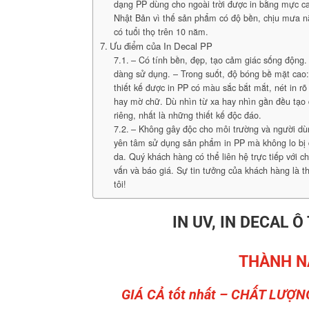
dạng PP dùng cho ngoài trời được in bằng mực ca
Nhật Bản vì thế sản phẩm có độ bền, chịu mưa 
có tuổi thọ trên 10 năm.
Ưu điểm của In Decal PP
– Có tính bền, đẹp, tạo cảm giác sống động. 
dàng sử dụng. – Trong suốt, độ bóng bề mặt cao
thiết kế được in PP có màu sắc bắt mắt, nét in rõ
hay mờ chữ. Dù nhìn từ xa hay nhìn gần đều tạo
riêng, nhất là những thiết kế độc đáo.
– Không gây độc cho môi trường và người dù
yên tâm sử dụng sản phẩm in PP mà không lo bị 
da. Quý khách hàng có thể liên hệ trực tiếp với c
vấn và báo giá. Sự tin tưởng của khách hàng là 
tôi!
IN UV, IN DECAL Ô
THÀNH N
GIÁ CẢ tốt nhất – CHẤT LƯỢN