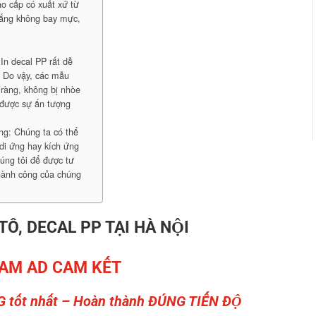
o cấp có xuất xứ từ
nắng không bay mực,
In decal PP rất dễ
: Do vậy, các mẫu
 ràng, không bị nhòe
 được sự ấn tượng
ng: Chúng ta có thể
di ứng hay kích ứng
húng tôi để được tư
thành công của chúng
 TÔ, DECAL PP TẠI HÀ NỘI
AM AD CAM KẾT
G tốt nhất – Hoàn thành ĐÚNG TIẾN ĐỘ