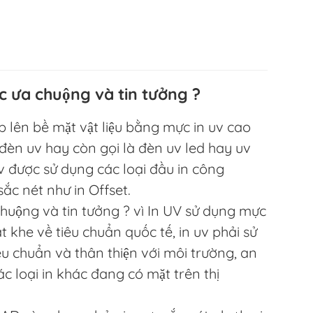
c ưa chuộng và tin tưởng ?
ếp lên bề mặt vật liệu bằng mực in uv cao
đèn uv hay còn gọi là đèn uv led hay uv
 được sử dụng các loại đầu in công
ắc nét như in Offset.
huộng và tin tưởng ? vì In UV sử dụng mực
t khe về tiêu chuẩn quốc tế, in uv phải sử
u chuẩn và thân thiện với môi trường, an
c loại in khác đang có mặt trên thị