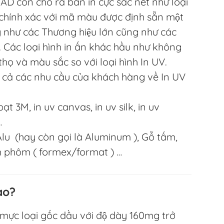
D còn cho ra bản in cực sắc nét như loại
, chính xác với mã màu được định sẵn một
g như các Thương hiệu lớn cũng như các
. Các loại hình in ấn khác hầu như không
thọ và màu sắc so với loại hình In UV.
cả các nhu cầu của khách hàng về In UV
t 3M, in uv canvas, in uv silk, in uv
…
u (hay còn gọi là Aluminum ), Gỗ tấm,
m phôm ( formex/format ) …
ào?
g mực loại gốc dầu với độ dày 160mg trở