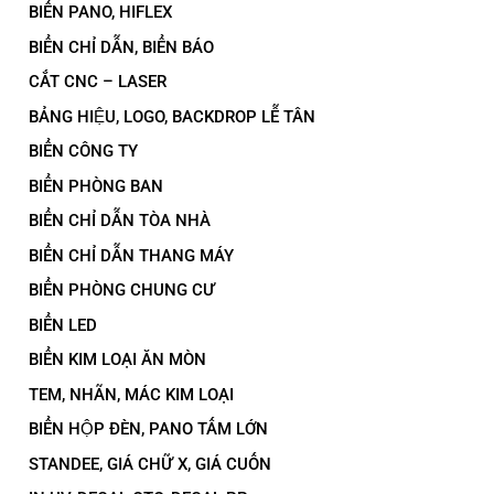
BIỂN PANO, HIFLEX
BIỂN CHỈ DẪN, BIỂN BÁO
CẮT CNC – LASER
BẢNG HIỆU, LOGO, BACKDROP LỄ TÂN
BIỂN CÔNG TY
BIỂN PHÒNG BAN
BIỂN CHỈ DẪN TÒA NHÀ
BIỂN CHỈ DẪN THANG MÁY
BIỂN PHÒNG CHUNG CƯ
BIỂN LED
BIỂN KIM LOẠI ĂN MÒN
TEM, NHÃN, MÁC KIM LOẠI
BIỂN HỘP ĐÈN, PANO TẤM LỚN
STANDEE, GIÁ CHỮ X, GIÁ CUỐN