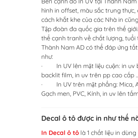
Bên cạnh đó In UV tại Thành Nam A
hình in offset, màu sắc trung thực
cách khắt khe của các Nhà in cũn
Tập đoàn đa quốc gia trên thế giới
thể cạnh tranh về chất lượng, tuổi 
Thành Nam AD có thể đáp ứng tất 
như:
· In UV lên mặt liệu cuộn: in uv bạ
backlit film, in uv trên pp cao cấp 
· In UV trên mặt phẳng: Mica, Al
Gạch men, PVC, Kính, in uv lên tấ
Decal ô tô được in như thế n
In Decal ô tô
là 1 chất liệu in dùn