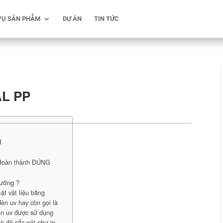
VỤ SẢN PHẨM
DỰ ÁN
TIN TỨC
AL PP
I
 Hoàn thành ĐÚNG
tưởng ?
ặt vật liệu bằng
èn uv hay còn gọi là
in uv được sử dụng
và độ sắc nét như in