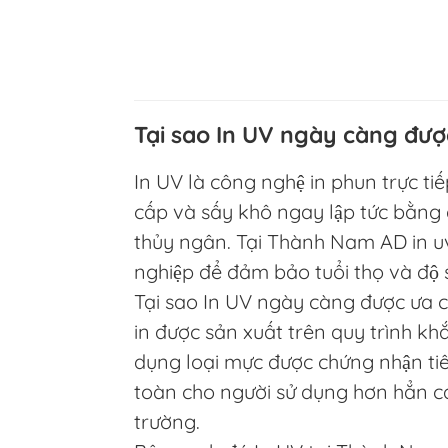
Tại sao In UV ngày càng đượ
In UV là công nghệ in phun trực ti
cấp và sấy khô ngay lập tức bằng 
thủy ngân. Tại Thành Nam AD in uv
nghiệp để đảm bảo tuổi thọ và độ s
Tại sao In UV ngày càng được ưa c
in được sản xuất trên quy trình khắ
dụng loại mực được chứng nhận tiê
toàn cho người sử dụng hơn hẳn cá
trường.