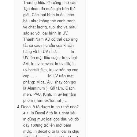
Thương hiệu lớn cũng như các
Tập đoàn đa quốc gia trên thế
giới. Các loại hình in ấn khác
hầu như không thể cạnh tranh
về chất lượng, tuổi thọ và màu
sắc so với loại hình In UV.
Thành Nam AD có thể đáp ứng
tất cả các nhu cầu của khách
hàng về In UV như: · In
UV lên mặt liệu cuộn: in uv bạt
3M, in uv canvas, in uv silk, in
uv backlit film, in uv trên pp cao
cấp … · In UV trên mặt
phẳng: Mica, Alu (hay còn gọi
là Aluminum ), Gỗ tấm, Gạch
men, PVC, Kính, in uv lên tấm
phôm ( formex/format ) …
Decal ô tô được in như thế nào?
In Decal ô tô là 1 chất liệu
in dùng mực loại gốc dầu với độ
dày 160mg trở lên mới bám
mực. In decal ô tô là loại in chịu