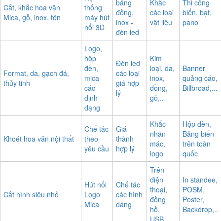
bảng
Khắc
Thi công
Cắt, khắc hoa văn
thống
đồng,
các loại
biển, bạt,
Mica, gỗ, inox, tôn
máy hút
inox -
vật liệu
pano
nổi 3D
đèn led
Logo,
hộp
Kim
Đèn led
đèn,
loại, da,
Banner
Format, da, gạch đá,
các loại
mica
inox,
quảng cáo,
thủy tinh
giá hợp
các
đồng,
Billbroad,...
lý
định
gỗ,..
dạng
Khắc
Hộp đèn,
Chế tác
Giá
nhãn
Bảng biển
Khoét hoa văn nội thất
theo
thành
mác,
trên toàn
yêu cầu
hợp lý
logo
quốc
Trên
điện
In standee,
Hút nổi
Chế tác
thoại,
POSM,
Cắt hình siêu nhỏ
Logo
các hình
đồng
Poster,
Mica
dáng
hồ,
Backdrop,..
USB,...