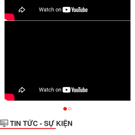
vious
TIN TỨC - SỰ KIỆN