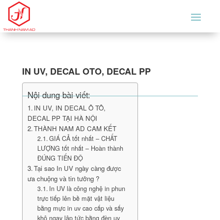
IN UV, DECAL OTO, DECAL PP
Nội dung bài viết:
IN UV, IN DECAL Ô TÔ,
DECAL PP TẠI HÀ NỘI
THÀNH NAM AD CAM KẾT
GIÁ CẢ tốt nhất – CHẤT
LƯỢNG tốt nhất – Hoàn thành
ĐÚNG TIẾN ĐỘ
Tại sao In UV ngày càng được
ưa chuộng và tin tưởng ?
In UV là công nghệ in phun
trực tiếp lên bề mặt vật liệu
bằng mực in uv cao cấp và sấy
khô ngay lập tức bằng đèn uv