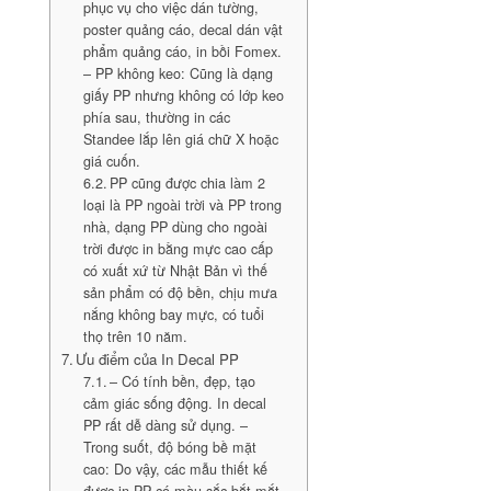
phục vụ cho việc dán tường,
poster quảng cáo, decal dán vật
phẩm quảng cáo, in bồi Fomex.
– PP không keo: Cũng là dạng
giấy PP nhưng không có lớp keo
phía sau, thường in các
Standee lắp lên giá chữ X hoặc
giá cuốn.
PP cũng được chia làm 2
loại là PP ngoài trời và PP trong
nhà, dạng PP dùng cho ngoài
trời được in bằng mực cao cấp
có xuất xứ từ Nhật Bản vì thế
sản phẩm có độ bền, chịu mưa
nắng không bay mực, có tuổi
thọ trên 10 năm.
Ưu điểm của In Decal PP
– Có tính bền, đẹp, tạo
cảm giác sống động. In decal
PP rất dễ dàng sử dụng. –
Trong suốt, độ bóng bề mặt
cao: Do vậy, các mẫu thiết kế