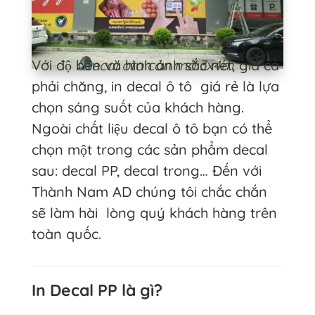
Với độ bền và hình ảnh sắc nét, giá cả
Decal oto cán mờ 3x4m
phải chăng, in decal ô tô giá rẻ là lựa
chọn sáng suốt của khách hàng.
Ngoài chất liệu decal ô tô bạn có thể
chọn một trong các sản phẩm decal
sau: decal PP, decal trong… Đến với
Thành Nam AD chúng tôi chắc chắn
sẽ làm hài lòng quý khách hàng trên
toàn quốc.
In Decal PP là gì?