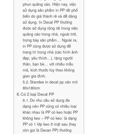
phun quảng cáo. Hiện nay, việc
sử dụng sản phẩm in PP rất phổ
biến do giá thành rẻ và dễ dàng
sử dụng. In Decal PP thường
được sử dụng rộng rãi trong việc
quảng cáo trong nhà, ngoài trời,
trưng bày sản phẩm… Ngoài ra,
in PP cũng được sử dụng để
trang trí trong nhà (các hình ảnh
đẹp, yêu thích…), tặng người
thân, bạn bè… với nhiều mẫu
mã, kích thước tùy theo không
gian gia đình.
Standee in decal pp cán mờ
80x180cm
Có 2 loại Decal PP
Do nhu cầu sử dụng đa
dạng nên PP cũng có nhiều loại
khác nhau là PP có keo hoặc PP
không keo – PP có keo: là dạng
PP có 1 lớp keo ở mặt sau (hay
còn gọi là Decan PP) thường