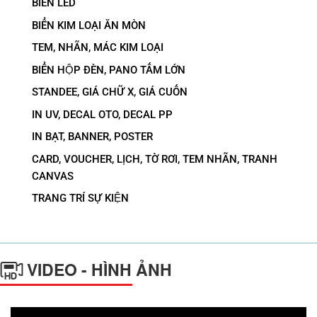
BIỂN LED
BIỂN KIM LOẠI ĂN MÒN
TEM, NHÃN, MÁC KIM LOẠI
BIỂN HỘP ĐÈN, PANO TẤM LỚN
STANDEE, GIÁ CHỮ X, GIÁ CUỐN
IN UV, DECAL OTO, DECAL PP
IN BẠT, BANNER, POSTER
CARD, VOUCHER, LỊCH, TỜ RƠI, TEM NHÃN, TRANH
CANVAS
TRANG TRÍ SỰ KIỆN
VIDEO - HÌNH ẢNH