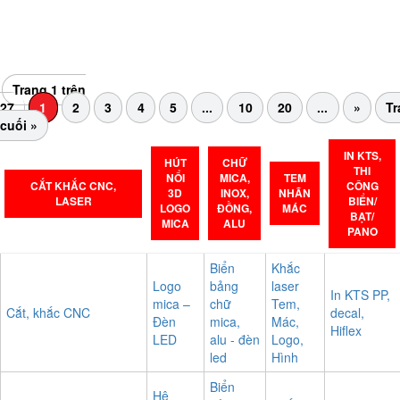
Hiện nay, ngày càng có nhiều người lựa chọn sử dụng túi vải
không dệt thay cho túi nilong vì túi vải không những thân thiện
với môi trường, mà còn...
Trang 1 trên
27
1
2
3
4
5
...
10
20
...
»
Tr
cuối »
IN KTS,
HÚT
CHỮ
THI
NỔI
MICA,
TEM
CẮT KHẮC CNC,
CÔNG
3D
INOX,
NHÃN
LASER
BIỂN/
LOGO
ĐỒNG,
MÁC
BẠT/
MICA
ALU
PANO
Biển
Khắc
Logo
bảng
laser
In KTS PP,
mica –
chữ
Tem,
Cắt, khắc CNC
decal,
Đèn
mica,
Mác,
Hiflex
LED
alu - đèn
Logo,
led
Hình
Biển
Hệ