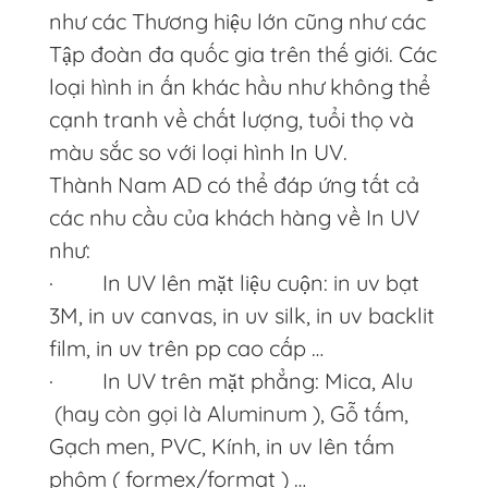
như các Thương hiệu lớn cũng như các
Tập đoàn đa quốc gia trên thế giới. Các
loại hình in ấn khác hầu như không thể
cạnh tranh về chất lượng, tuổi thọ và
màu sắc so với loại hình In UV.
Thành Nam AD có thể đáp ứng tất cả
các nhu cầu của khách hàng về In UV
như:
· In UV lên mặt liệu cuộn: in uv bạt
3M, in uv canvas, in uv silk, in uv backlit
film, in uv trên pp cao cấp …
· In UV trên mặt phẳng: Mica, Alu
(hay còn gọi là Aluminum ), Gỗ tấm,
Gạch men, PVC, Kính, in uv lên tấm
phôm ( formex/format ) …