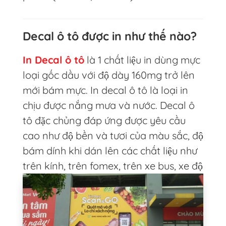
Decal ô tô được in như thế nào?
In Decal ô tô
là 1 chất liệu in dùng mực
loại gốc dầu với độ dày 160mg trở lên
mới bám mực. In decal ô tô là loại in
chịu được nắng mưa và nước. Decal ô
tô đặc chủng đáp ứng được yêu cầu
cao như độ bền và tươi của màu sắc, độ
bám dính khi dán lên các chất liệu như
trên kính, trên fomex, trên xe bus, xe độ
hoặc thùng xe tải vô cùng tốt .