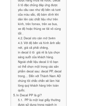
được nắng mưa và nước. Decal
ô tô đặc chủng đáp ứng được
yêu cầu cao như độ bền và tươi
của màu sắc, độ bám dính khi
dán lên các chất liệu như trên
kính, trên fomex, trên xe bus,
xe độ hoặc thùng xe tải vô cùng
tốt .
Decal oto cán mờ 3x4m
Với độ bền và hình ảnh sắc
nét, giá cả phải chăng,
in decal ô tô giá rẻ là lựa chọn
sáng suốt của khách hàng.
Ngoài chất liệu decal ô tô bạn
có thể chọn một trong các sản
phẩm decal sau: decal PP, decal
trong… Đến với Thành Nam AD
chúng tôi chắc chắn sẽ làm hài
lòng quý khách hàng trên toàn
quốc.
In Decal PP là gì?
PP là một loại giấy thường
được sử dụng trong ngành in