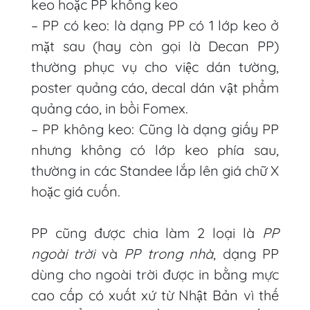
keo hoặc PP không keo
– PP có keo: là dạng PP có 1 lớp keo ở
mặt sau (hay còn gọi là Decan PP)
thường phục vụ cho việc dán tường,
poster quảng cáo, decal dán vật phẩm
quảng cáo, in bồi Fomex.
– PP không keo: Cũng là dạng giấy PP
nhưng không có lớp keo phía sau,
thường in các Standee lắp lên giá chữ X
hoặc giá cuốn.
PP cũng được chia làm 2 loại là
PP
ngoài trời
và
PP trong nhà
, dạng PP
dùng cho ngoài trời được in bằng mực
cao cấp có xuất xứ từ Nhật Bản vì thế