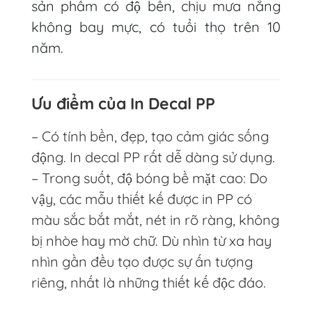
sản phẩm có độ bền, chịu mưa nắng
không bay mực, có tuổi thọ trên 10
năm.
Ưu điểm của In Decal PP
– Có tính bền, đẹp, tạo cảm giác sống
động. In decal PP rất dễ dàng sử dụng.
– Trong suốt, độ bóng bề mặt cao: Do
vậy, các mẫu thiết kế được in PP có
màu sắc bắt mắt, nét in rõ ràng, không
bị nhòe hay mờ chữ. Dù nhìn từ xa hay
nhìn gần đều tạo được sự ấn tượng
riêng, nhất là những thiết kế độc đáo.