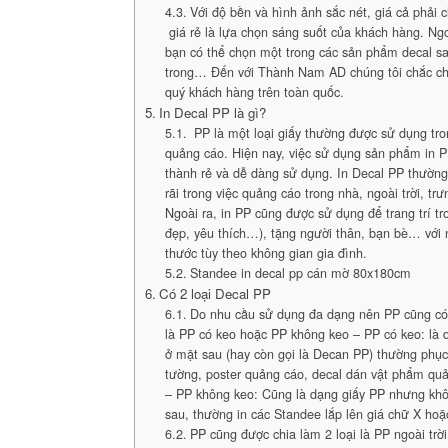
Với độ bền và hình ảnh sắc nét, giá cả phải c
giá rẻ là lựa chọn sáng suốt của khách hàng. Ngoà
bạn có thể chọn một trong các sản phẩm decal sa
trong… Đến với Thành Nam AD chúng tôi chắc ch
quý khách hàng trên toàn quốc.
In Decal PP là gì?
PP là một loại giấy thường được sử dụng tr
quảng cáo. Hiện nay, việc sử dụng sản phẩm in P
thành rẻ và dễ dàng sử dụng. In Decal PP thườn
rãi trong việc quảng cáo trong nhà, ngoài trời, 
Ngoài ra, in PP cũng được sử dụng để trang trí t
đẹp, yêu thích…), tặng người thân, bạn bè… với
thước tùy theo không gian gia đình.
Standee in decal pp cán mờ 80x180cm
Có 2 loại Decal PP
Do nhu cầu sử dụng đa dạng nên PP cũng có 
là PP có keo hoặc PP không keo – PP có keo: là 
ở mặt sau (hay còn gọi là Decan PP) thường phục
tường, poster quảng cáo, decal dán vật phẩm quả
– PP không keo: Cũng là dạng giấy PP nhưng khô
sau, thường in các Standee lắp lên giá chữ X hoặ
PP cũng được chia làm 2 loại là PP ngoài trờ