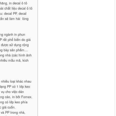
hăng, in decal ô tô
i chất liệu decal ô tô
u: decal PP, decal
ắn sẽ làm hài lòng
ong ngành in phun
P rất phổ biến do giá
g được sử dụng rộng
trưng bày sản phẩm…
rong nhà (các hình ảnh
 nhiều mẫu mã, kích
nhiều loại khác nhau
dạng PP có 1 lớp keo
 vụ cho việc dán
ng cáo, in bồi Fomex.
ng có lớp keo phía
c giá cuốn.
i và PP trong nhà,