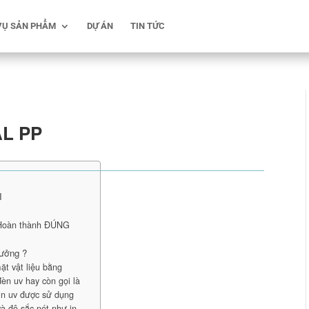
VỤ SẢN PHẨM
DỰ ÁN
TIN TỨC
AL PP
I
 Hoàn thành ĐÚNG
tưởng ?
ặt vật liệu bằng
èn uv hay còn gọi là
in uv được sử dụng
và độ sắc nét như in