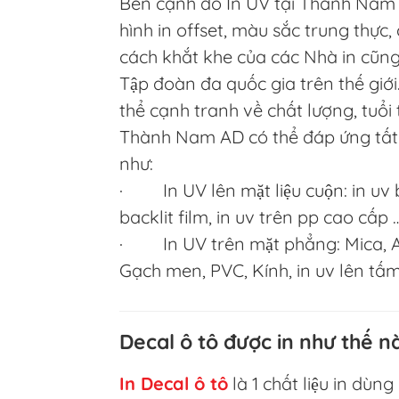
Bên cạnh đó In UV tại Thành Nam A
hình in offset, màu sắc trung thực
cách khắt khe của các Nhà in cũn
Tập đoàn đa quốc gia trên thế giới
thể cạnh tranh về chất lượng, tuổi 
Thành Nam AD có thể đáp ứng tất 
như:
· In UV lên mặt liệu cuộn: in uv bạ
backlit film, in uv trên pp cao cấp 
· In UV trên mặt phẳng: Mica, Al
Gạch men, PVC, Kính, in uv lên tấ
Decal ô tô được in như thế n
In Decal ô tô
là 1 chất liệu in dùn