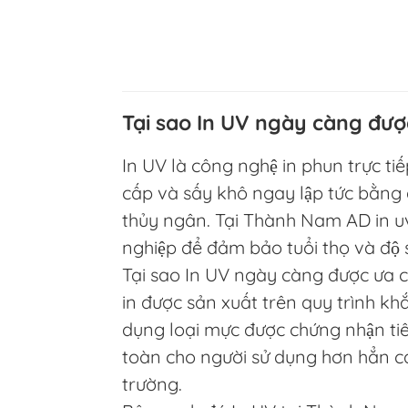
Tại sao In UV ngày càng đượ
In UV là công nghệ in phun trực ti
cấp và sấy khô ngay lập tức bằng 
thủy ngân. Tại Thành Nam AD in uv
nghiệp để đảm bảo tuổi thọ và độ s
Tại sao In UV ngày càng được ưa c
in được sản xuất trên quy trình khắ
dụng loại mực được chứng nhận tiê
toàn cho người sử dụng hơn hẳn cá
trường.