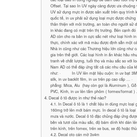
Offset. Tại sao In UV ngày càng được ưa chuộng v
UV sử dụng mực in được sản xuất trên quy trình k
quốc tế, in uv phải sử dụng loại mực được chứng
thân thiện với môi trường, an toàn cho người sử 
in khác đang có mặt trên thị trường. Bên cạnh đ
AD còn cho ra bản in cực sắc nét như loại hình in
thực, chính xác với mã màu được định sẵn một c
Nhà in cũng như các Thương hiệu lớn cũng như 
gia trên thế giới. Các loại hình in ấn khác hầu n
tranh về chất lượng, tuổi thọ và màu sắc so với l
Nam AD có thể đáp ứng tất cả các nhu cầu của k
như: · In UV lên mặt liệu cuộn: in uv bạt 3M, 
silk, in uv backlit film, in uv trên pp cao cấp
phẳng: Mica, Alu (hay còn gọi là Aluminum ), G
PVC, Kính, in uv lên tấm phôm ( formex/format )
Decal ô tô được in như thế nào?
In Decal ô tô là 1 chất liệu in dùng mực loại
160mg trở lên mới bám mực. In decal ô tô là loại
mưa và nước. Decal ô tô đặc chủng đáp ứng đượ
bền và tươi của màu sắc, độ bám dính khi dán lên
trên kính, trên fomex, trên xe bus, xe độ hoặc thù
Decal oto cán mờ 3x4m