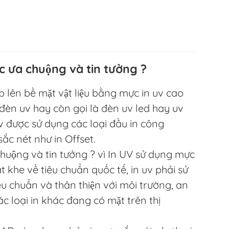
c ưa chuộng và tin tưởng ?
ếp lên bề mặt vật liệu bằng mực in uv cao
đèn uv hay còn gọi là đèn uv led hay uv
 được sử dụng các loại đầu in công
ắc nét như in Offset.
huộng và tin tưởng ? vì In UV sử dụng mực
t khe về tiêu chuẩn quốc tế, in uv phải sử
u chuẩn và thân thiện với môi trường, an
c loại in khác đang có mặt trên thị