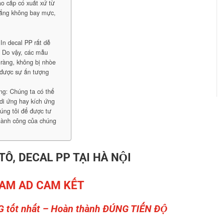
o cấp có xuất xứ từ
nắng không bay mực,
In decal PP rất dễ
: Do vậy, các mẫu
 ràng, không bị nhòe
 được sự ấn tượng
ng: Chúng ta có thể
di ứng hay kích ứng
húng tôi để được tư
thành công của chúng
 TÔ, DECAL PP TẠI HÀ NỘI
AM AD CAM KẾT
G tốt nhất – Hoàn thành ĐÚNG TIẾN ĐỘ