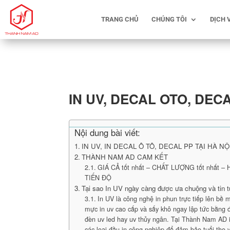
TRANG CHỦ
CHÚNG TÔI
DỊCH 
IN UV, DECAL OTO, DEC
Nội dung bài viết:
IN UV, IN DECAL Ô TÔ, DECAL PP TẠI HÀ NỘ
THÀNH NAM AD CAM KẾT
GIÁ CẢ tốt nhất – CHẤT LƯỢNG tốt nhất –
TIẾN ĐỘ
Tại sao In UV ngày càng được ưa chuộng và tin 
In UV là công nghệ in phun trực tiếp lên bề m
mực in uv cao cấp và sấy khô ngay lập tức bằng đ
đèn uv led hay uv thủy ngân. Tại Thành Nam AD 
các loại đầu in công nghiệp để đảm bảo tuổi thọ 