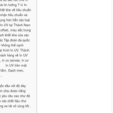
à tin tưởng ? vì In
hắt khe về tiêu chuẩn
 nhận tiêu chuẩn và
dụng hơn hẳn các loại
ó In UV tại Thành Nam
 offset, màu sắc trung
ách khắt khe của các
các Tập đoàn đa quốc
hư không thể cạnh
oại hình In UV. Thành
hách hàng về In UV
in uv canvas, in uv
 … · In UV trên mặt
ỗ tấm, Gạch men,
 …
 gốc dầu với độ dày
 in chịu được nắng
c yêu cầu cao như độ
 các chất liệu như
ng xe tải vô cùng tốt .