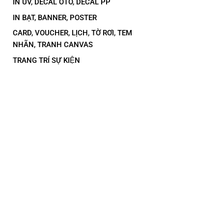
IN UV, DECAL OTO, DECAL PP
IN BẠT, BANNER, POSTER
CARD, VOUCHER, LỊCH, TỜ RƠI, TEM
NHÃN, TRANH CANVAS
TRANG TRÍ SỰ KIỆN