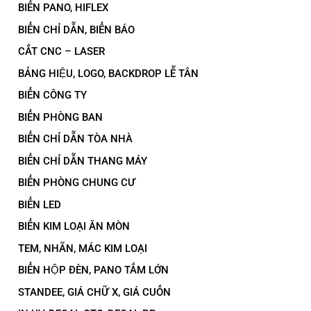
BIỂN PANO, HIFLEX
BIỂN CHỈ DẪN, BIỂN BÁO
CẮT CNC – LASER
BẢNG HIỆU, LOGO, BACKDROP LỄ TÂN
BIỂN CÔNG TY
BIỂN PHÒNG BAN
BIỂN CHỈ DẪN TÒA NHÀ
BIỂN CHỈ DẪN THANG MÁY
BIỂN PHÒNG CHUNG CƯ
BIỂN LED
BIỂN KIM LOẠI ĂN MÒN
TEM, NHÃN, MÁC KIM LOẠI
BIỂN HỘP ĐÈN, PANO TẤM LỚN
STANDEE, GIÁ CHỮ X, GIÁ CUỐN