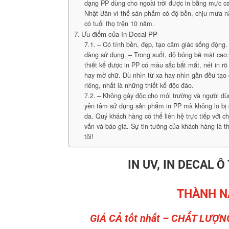
dạng PP dùng cho ngoài trời được in bằng mực ca
Nhật Bản vì thế sản phẩm có độ bền, chịu mưa 
có tuổi thọ trên 10 năm.
Ưu điểm của In Decal PP
– Có tính bền, đẹp, tạo cảm giác sống động. 
dàng sử dụng. – Trong suốt, độ bóng bề mặt cao
thiết kế được in PP có màu sắc bắt mắt, nét in rõ
hay mờ chữ. Dù nhìn từ xa hay nhìn gần đều tạo
riêng, nhất là những thiết kế độc đáo.
– Không gây độc cho môi trường và người dù
yên tâm sử dụng sản phẩm in PP mà không lo bị 
da. Quý khách hàng có thể liên hệ trực tiếp với c
vấn và báo giá. Sự tin tưởng của khách hàng là 
tôi!
IN UV, IN DECAL Ô
THÀNH N
GIÁ CẢ tốt nhất – CHẤT LƯỢN