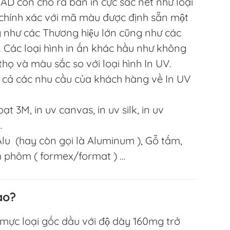
D còn cho ra bản in cực sắc nét như loại
, chính xác với mã màu được định sẵn một
g như các Thương hiệu lớn cũng như các
. Các loại hình in ấn khác hầu như không
thọ và màu sắc so với loại hình In UV.
cả các nhu cầu của khách hàng về In UV
t 3M, in uv canvas, in uv silk, in uv
…
u (hay còn gọi là Aluminum ), Gỗ tấm,
m phôm ( formex/format ) …
ào?
g mực loại gốc dầu với độ dày 160mg trở