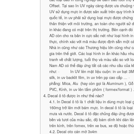
Offset. Tại sao In UV ngày càng được ưa chuộng v
UV sử dụng mực in được sản xuất trên quy trình k
quốc tế, in uv phải sử dụng loại mực được chứng
thân thiện với môi trường, an toàn cho người sử 
in khác đang có mặt trên thị trường. Bên cạnh đ
AD còn cho ra bản in cực sắc nét như loại hình in
thực, chính xác với mã màu được định sẵn một c
Nhà in cũng như các Thương hiệu lớn cũng như 
gia trên thế giới. Các loại hình in ấn khác hầu n
tranh về chất lượng, tuổi thọ và màu sắc so với l
Nam AD có thể đáp ứng tất cả các nhu cầu của k
như: · In UV lên mặt liệu cuộn: in uv bạt 3M, 
silk, in uv backlit film, in uv trên pp cao cấp
phẳng: Mica, Alu (hay còn gọi là Aluminum ), G
PVC, Kính, in uv lên tấm phôm ( formex/format )
Decal ô tô được in như thế nào?
In Decal ô tô là 1 chất liệu in dùng mực loại
160mg trở lên mới bám mực. In decal ô tô là loại
mưa và nước. Decal ô tô đặc chủng đáp ứng đượ
bền và tươi của màu sắc, độ bám dính khi dán lên
trên kính, trên fomex, trên xe bus, xe độ hoặc thù
Decal oto cán mờ 3x4m