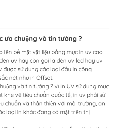
c ưa chuộng và tin tưởng ?
ếp lên bề mặt vật liệu bằng mực in uv cao
đèn uv hay còn gọi là đèn uv led hay uv
 được sử dụng các loại đầu in công
ắc nét như in Offset.
huộng và tin tưởng ? vì In UV sử dụng mực
t khe về tiêu chuẩn quốc tế, in uv phải sử
u chuẩn và thân thiện với môi trường, an
c loại in khác đang có mặt trên thị