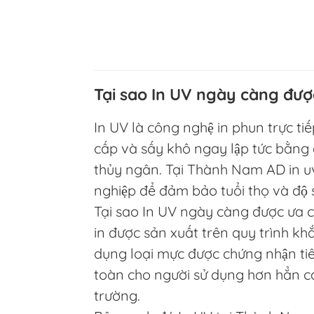
Tại sao In UV ngày càng đượ
In UV là công nghệ in phun trực ti
cấp và sấy khô ngay lập tức bằng 
thủy ngân. Tại Thành Nam AD in uv
nghiệp để đảm bảo tuổi thọ và độ s
Tại sao In UV ngày càng được ưa c
in được sản xuất trên quy trình khắ
dụng loại mực được chứng nhận tiê
toàn cho người sử dụng hơn hẳn cá
trường.