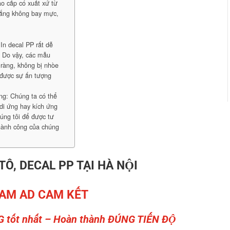
o cấp có xuất xứ từ
nắng không bay mực,
In decal PP rất dễ
: Do vậy, các mẫu
 ràng, không bị nhòe
 được sự ấn tượng
ng: Chúng ta có thể
di ứng hay kích ứng
húng tôi để được tư
thành công của chúng
 TÔ, DECAL PP TẠI HÀ NỘI
AM AD CAM KẾT
G tốt nhất – Hoàn thành ĐÚNG TIẾN ĐỘ