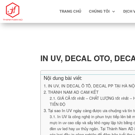
TRANG CHỦ
CHÚNG TÔI
DỊCH 
IN UV, DECAL OTO, DEC
Nội dung bài viết:
IN UV, IN DECAL Ô TÔ, DECAL PP TẠI HÀ NỘ
THÀNH NAM AD CAM KẾT
GIÁ CẢ tốt nhất – CHẤT LƯỢNG tốt nhất –
TIẾN ĐỘ
Tại sao In UV ngày càng được ưa chuộng và tin 
In UV là công nghệ in phun trực tiếp lên bề m
mực in uv cao cấp và sấy khô ngay lập tức bằng đ
đèn uv led hay uv thủy ngân. Tại Thành Nam AD 
các loại đầu in công nghiệp để đảm bảo tuổi thọ 