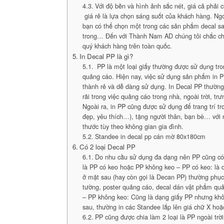
Với độ bền và hình ảnh sắc nét, giá cả phải c
giá rẻ là lựa chọn sáng suốt của khách hàng. Ngoà
bạn có thể chọn một trong các sản phẩm decal sa
trong… Đến với Thành Nam AD chúng tôi chắc ch
quý khách hàng trên toàn quốc.
In Decal PP là gì?
PP là một loại giấy thường được sử dụng tr
quảng cáo. Hiện nay, việc sử dụng sản phẩm in P
thành rẻ và dễ dàng sử dụng. In Decal PP thườn
rãi trong việc quảng cáo trong nhà, ngoài trời, 
Ngoài ra, in PP cũng được sử dụng để trang trí t
đẹp, yêu thích…), tặng người thân, bạn bè… với
thước tùy theo không gian gia đình.
Standee in decal pp cán mờ 80x180cm
Có 2 loại Decal PP
Do nhu cầu sử dụng đa dạng nên PP cũng có 
là PP có keo hoặc PP không keo – PP có keo: là 
ở mặt sau (hay còn gọi là Decan PP) thường phục
tường, poster quảng cáo, decal dán vật phẩm quả
– PP không keo: Cũng là dạng giấy PP nhưng khô
sau, thường in các Standee lắp lên giá chữ X hoặ
PP cũng được chia làm 2 loại là PP ngoài trờ