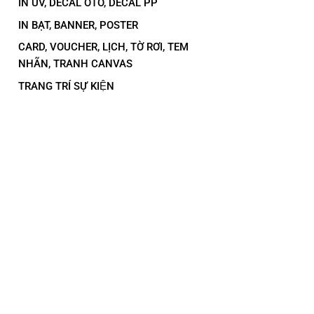
IN UV, DECAL OTO, DECAL PP
IN BẠT, BANNER, POSTER
CARD, VOUCHER, LỊCH, TỜ RƠI, TEM
NHÃN, TRANH CANVAS
TRANG TRÍ SỰ KIỆN