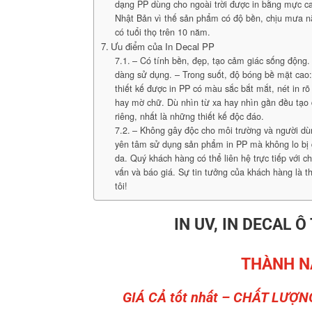
dạng PP dùng cho ngoài trời được in bằng mực ca
Nhật Bản vì thế sản phẩm có độ bền, chịu mưa 
có tuổi thọ trên 10 năm.
Ưu điểm của In Decal PP
– Có tính bền, đẹp, tạo cảm giác sống động. 
dàng sử dụng. – Trong suốt, độ bóng bề mặt cao
thiết kế được in PP có màu sắc bắt mắt, nét in rõ
hay mờ chữ. Dù nhìn từ xa hay nhìn gần đều tạo
riêng, nhất là những thiết kế độc đáo.
– Không gây độc cho môi trường và người dù
yên tâm sử dụng sản phẩm in PP mà không lo bị 
da. Quý khách hàng có thể liên hệ trực tiếp với c
vấn và báo giá. Sự tin tưởng của khách hàng là 
tôi!
IN UV, IN DECAL Ô
THÀNH N
GIÁ CẢ tốt nhất – CHẤT LƯỢN