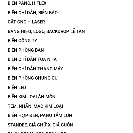
BIỂN PANO, HIFLEX
BIỂN CHỈ DẪN, BIỂN BÁO
CẮT CNC – LASER
BẢNG HIỆU, LOGO, BACKDROP LỄ TÂN
BIỂN CÔNG TY
BIỂN PHÒNG BAN
BIỂN CHỈ DẪN TÒA NHÀ
BIỂN CHỈ DẪN THANG MÁY
BIỂN PHÒNG CHUNG CƯ
BIỂN LED
BIỂN KIM LOẠI ĂN MÒN
TEM, NHÃN, MÁC KIM LOẠI
BIỂN HỘP ĐÈN, PANO TẤM LỚN
STANDEE, GIÁ CHỮ X, GIÁ CUỐN