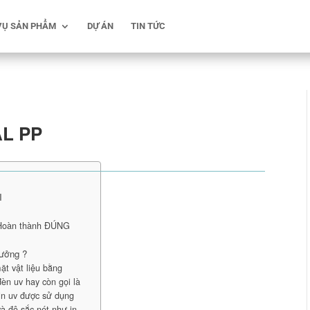
VỤ SẢN PHẨM
DỰ ÁN
TIN TỨC
AL PP
I
 Hoàn thành ĐÚNG
tưởng ?
ặt vật liệu bằng
èn uv hay còn gọi là
in uv được sử dụng
và độ sắc nét như in