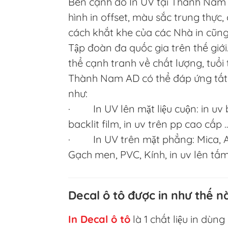
Bên cạnh đó In UV tại Thành Nam A
hình in offset, màu sắc trung thực
cách khắt khe của các Nhà in cũn
Tập đoàn đa quốc gia trên thế giới
thể cạnh tranh về chất lượng, tuổi 
Thành Nam AD có thể đáp ứng tất 
như:
· In UV lên mặt liệu cuộn: in uv bạ
backlit film, in uv trên pp cao cấp 
· In UV trên mặt phẳng: Mica, Al
Gạch men, PVC, Kính, in uv lên tấ
Decal ô tô được in như thế n
In Decal ô tô
là 1 chất liệu in dùn