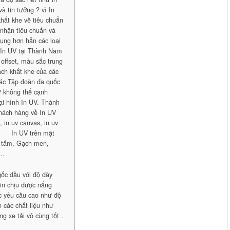
à tin tưởng ? vì In
hắt khe về tiêu chuẩn
 nhận tiêu chuẩn và
dụng hơn hẳn các loại
ó In UV tại Thành Nam
 offset, màu sắc trung
ách khắt khe của các
các Tập đoàn đa quốc
hư không thể cạnh
oại hình In UV. Thành
hách hàng về In UV
in uv canvas, in uv
 … · In UV trên mặt
ỗ tấm, Gạch men,
 …
 gốc dầu với độ dày
 in chịu được nắng
c yêu cầu cao như độ
 các chất liệu như
ng xe tải vô cùng tốt .