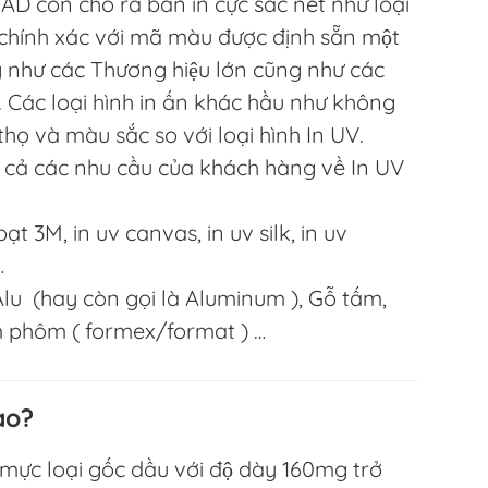
D còn cho ra bản in cực sắc nét như loại
, chính xác với mã màu được định sẵn một
g như các Thương hiệu lớn cũng như các
. Các loại hình in ấn khác hầu như không
thọ và màu sắc so với loại hình In UV.
cả các nhu cầu của khách hàng về In UV
t 3M, in uv canvas, in uv silk, in uv
…
u (hay còn gọi là Aluminum ), Gỗ tấm,
m phôm ( formex/format ) …
ào?
g mực loại gốc dầu với độ dày 160mg trở