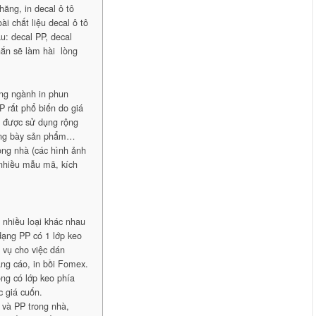
hăng, in decal ô tô
i chất liệu decal ô tô
u: decal PP, decal
ắn sẽ làm hài lòng
ong ngành in phun
P rất phổ biến do giá
g được sử dụng rộng
trưng bày sản phẩm…
rong nhà (các hình ảnh
 nhiều mẫu mã, kích
nhiều loại khác nhau
dạng PP có 1 lớp keo
 vụ cho việc dán
ng cáo, in bồi Fomex.
ng có lớp keo phía
c giá cuốn.
i và PP trong nhà,