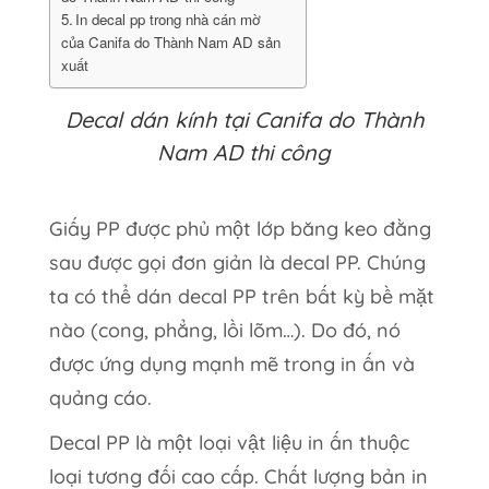
In decal pp trong nhà cán mờ
của Canifa do Thành Nam AD sản
xuất
Decal dán kính tại Canifa do Thành
Nam AD thi công
Giấy PP được phủ một lớp băng keo đằng
sau được gọi đơn giản là decal PP. Chúng
ta có thể dán decal PP trên bất kỳ bề mặt
nào (cong, phẳng, lồi lõm…). Do đó, nó
được ứng dụng mạnh mẽ trong in ấn và
quảng cáo.
Decal PP là một loại vật liệu in ấn thuộc
loại tương đối cao cấp. Chất lượng bản in