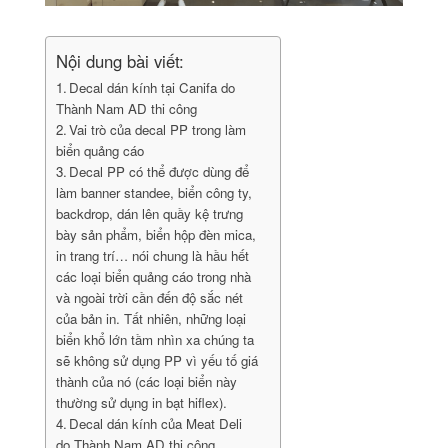
Nội dung bài viết:
Decal dán kính tại Canifa do
Thành Nam AD thi công
Vai trò của decal PP trong làm
biển quảng cáo
Decal PP có thể được dùng để
làm banner standee, biển công ty,
backdrop, dán lên quầy kệ trưng
bày sản phẩm, biển hộp đèn mica,
in trang trí… nói chung là hầu hết
các loại biển quảng cáo trong nhà
và ngoài trời cần đến độ sắc nét
của bản in. Tất nhiên, những loại
biển khổ lớn tầm nhìn xa chúng ta
sẽ không sử dụng PP vì yếu tố giá
thành của nó (các loại biển này
thường sử dụng in bạt hiflex).
Decal dán kính của Meat Deli
do Thành Nam AD thi công