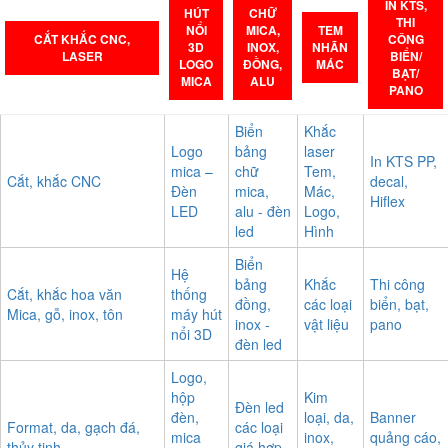
IN KTS,
HÚT
CHỮ
THI
NỔI
MICA,
TEM
CẮT KHẮC CNC,
CÔNG
3D
INOX,
NHÃN
LASER
BIỂN/
LOGO
ĐỒNG,
MÁC
BẠT/
MICA
ALU
PANO
Biển
Khắc
Logo
bảng
laser
In KTS PP,
mica –
chữ
Tem,
Cắt, khắc CNC
decal,
Đèn
mica,
Mác,
Hiflex
LED
alu - đèn
Logo,
led
Hình
Biển
Hệ
bảng
Khắc
Thi công
Cắt, khắc hoa văn
thống
đồng,
các loại
biển, bạt,
Mica, gỗ, inox, tôn
máy hút
inox -
vật liệu
pano
nổi 3D
đèn led
Logo,
hộp
Kim
Đèn led
đèn,
loại, da,
Banner
Format, da, gạch đá,
các loại
mica
inox,
quảng cáo,
thủy tinh
giá hợp