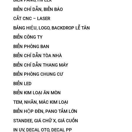
BIỂN PANO, HIFLEX
BIỂN CHỈ DẪN, BIỂN BÁO
CẮT CNC – LASER
BẢNG HIỆU, LOGO, BACKDROP LỄ TÂN
BIỂN CÔNG TY
BIỂN PHÒNG BAN
BIỂN CHỈ DẪN TÒA NHÀ
BIỂN CHỈ DẪN THANG MÁY
BIỂN PHÒNG CHUNG CƯ
BIỂN LED
BIỂN KIM LOẠI ĂN MÒN
TEM, NHÃN, MÁC KIM LOẠI
BIỂN HỘP ĐÈN, PANO TẤM LỚN
STANDEE, GIÁ CHỮ X, GIÁ CUỐN
IN UV, DECAL OTO, DECAL PP