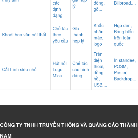
các
đồng,
Billbroad,...
lý
định
gỗ,..
dạng
Khắc
Hộp đèn,
Chế tác
Giá
nhãn
Bảng biển
Khoét hoa văn nội thất
theo
thành
mác,
trên toàn
yêu cầu
hợp lý
logo
quốc
Trên
điện
In standee,
Hút nổi
Chế tác
thoại,
POSM,
Cắt hình siêu nhỏ
Logo
các hình
đồng
Poster,
Mica
dáng
hồ,
Backdrop,..
USB,...
CÔNG TY TNHH TRUYỀN THÔNG VÀ QUẢNG CÁO THÀNH
NAM