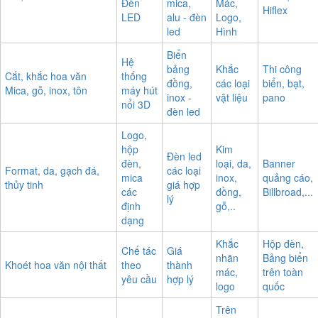
Đèn
mica,
Mác,
Hiflex
LED
alu - đèn
Logo,
led
Hình
Biển
Hệ
bảng
Khắc
Thi công
Cắt, khắc hoa văn
thống
đồng,
các loại
biển, bạt,
Mica, gỗ, inox, tôn
máy hút
inox -
vật liệu
pano
nổi 3D
đèn led
Logo,
hộp
Kim
Đèn led
đèn,
loại, da,
Banner
Format, da, gạch đá,
các loại
mica
inox,
quảng cáo,
thủy tinh
giá hợp
các
đồng,
Billbroad,...
lý
định
gỗ,..
dạng
Khắc
Hộp đèn,
Chế tác
Giá
nhãn
Bảng biển
Khoét hoa văn nội thất
theo
thành
mác,
trên toàn
yêu cầu
hợp lý
logo
quốc
Trên