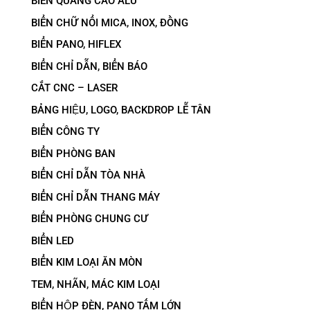
BIỂN QUẢNG CÁO ALU
BIỂN CHỮ NỔI MICA, INOX, ĐỒNG
BIỂN PANO, HIFLEX
BIỂN CHỈ DẪN, BIỂN BÁO
CẮT CNC – LASER
BẢNG HIỆU, LOGO, BACKDROP LỄ TÂN
BIỂN CÔNG TY
BIỂN PHÒNG BAN
BIỂN CHỈ DẪN TÒA NHÀ
BIỂN CHỈ DẪN THANG MÁY
BIỂN PHÒNG CHUNG CƯ
BIỂN LED
BIỂN KIM LOẠI ĂN MÒN
TEM, NHÃN, MÁC KIM LOẠI
BIỂN HỘP ĐÈN, PANO TẤM LỚN