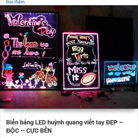
Đọc thêm
Biển bảng LED huỳnh quang viết tay ĐẸP –
ĐỘC – CỰC BỀN