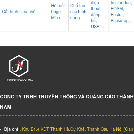
điện
In standee,
Hút nổi
Chế tác
thoại,
POSM,
Cắt hình siêu nhỏ
Logo
các hình
đồng
Poster,
Mica
dáng
hồ,
Backdrop,..
USB,...
CÔNG TY TNHH TRUYỀN THÔNG VÀ QUẢNG CÁO THÀNH
NAM
Địa chỉ :
Khu B1.4 KĐT Thanh Hà,Cự Khê, Thanh Oai, Hà Nội (Gần