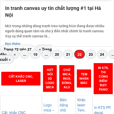
In tranh canvas uy tín chất lượng #1 tại Hà
Nội
Một trong những dòng tranh treo tường hiện đang được nhiều
người dùng quan tâm và chú ý đến nhất chính là tranh canvas.
Vậy cụ thể tranh canvas là...
Đọc thêm
Trang 22 trên 27
« Trang
đầu
«
...
10
...
20
21
22
23
24
..
cuối »
IN KTS,
HÚT
CHỮ
THI
NỔI
MICA,
TEM
CẮT KHẮC CNC,
CÔNG
3D
INOX,
NHÃN
LASER
BIỂN/
LOGO
ĐỒNG,
MÁC
BẠT/
MICA
ALU
PANO
Biển
Khắc
Logo
bảng
laser
In KTS PP,
mica –
chữ
Tem,
Cắt, khắc CNC
decal,