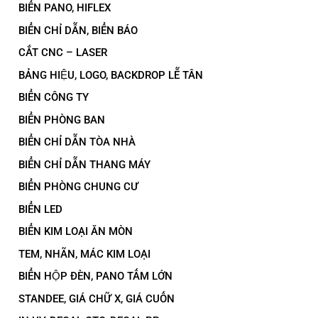
BIỂN PANO, HIFLEX
BIỂN CHỈ DẪN, BIỂN BÁO
CẮT CNC – LASER
BẢNG HIỆU, LOGO, BACKDROP LỄ TÂN
BIỂN CÔNG TY
BIỂN PHÒNG BAN
BIỂN CHỈ DẪN TÒA NHÀ
BIỂN CHỈ DẪN THANG MÁY
BIỂN PHÒNG CHUNG CƯ
BIỂN LED
BIỂN KIM LOẠI ĂN MÒN
TEM, NHÃN, MÁC KIM LOẠI
BIỂN HỘP ĐÈN, PANO TẤM LỚN
STANDEE, GIÁ CHỮ X, GIÁ CUỐN