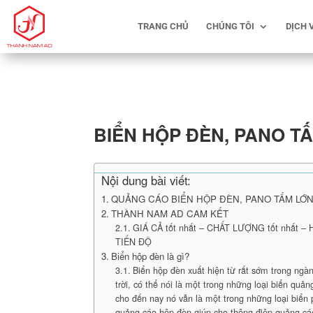
TRANG CHỦ
CHÚNG TÔI
DỊCH 
BIỂN HỘP ĐÈN, PANO T
Nội dung bài viết:
QUẢNG CÁO BIỂN HỘP ĐÈN, PANO TẤM LỚN 
THÀNH NAM AD CAM KẾT
GIÁ CẢ tốt nhất – CHẤT LƯỢNG tốt nhất –
TIẾN ĐỘ
Biển hộp đèn là gì?
Biển hộp đèn xuất hiện từ rất sớm trong ngà
trời, có thể nói là một trong những loại biển quả
cho đến nay nó vẫn là một trong những loại biển 
quảng cáo hộp đèn giúp cho thông điệp quảng cá