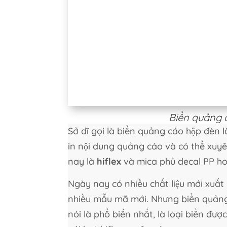
Biển quảng 
Sở dĩ gọi là biển quảng cáo hộp đèn 
in nội dung quảng cáo và có thể xuyên
nay là
hiflex
và mica phủ decal PP ho
Ngày nay có nhiều chất liệu mới xuất
nhiều mẫu mã mới. Nhưng biển quảng
nói là phổ biến nhất, là loại biển đ