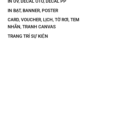
IN UV, DECAL OTO, DECAL PP
IN BẠT, BANNER, POSTER
CARD, VOUCHER, LỊCH, TỜ RƠI, TEM
NHÃN, TRANH CANVAS
TRANG TRÍ SỰ KIỆN