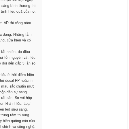
h sáng bình thường thì
tính hiệu quả của nó.
m AD thi công năm
 đa dạng. Những tấm
ng, cửa hiệu và có
 tất nhiên, do điều
hư tốn nguyên vật liệu
p đôi đến gấp 3 lần so
hiều ở thời điểm hiện
hủ decal PP hoặc in
và màu sắc chuẩn mực
n hộp đèn sự sang
 rất cần. So với hộp
hơn khá nhiều. Loại
èn led siêu sáng.
 trung tâm thương
y biển quảng cáo của
i chính và công nghệ.