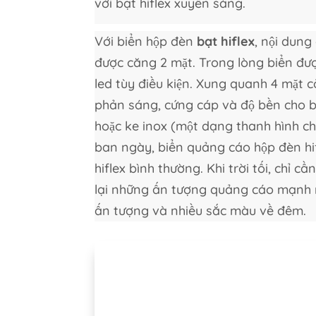
với bạt hiflex xuyên sáng.
Với biển hộp đèn
bạt hiflex
, nội dung
được căng 2 mặt. Trong lòng biển đ
led tùy điều kiện. Xung quanh 4 mặt c
phản sáng, cứng cáp và độ bền cho 
hoặc ke inox (một dạng thanh hình ch
ban ngày, biển quảng cáo hộp đèn hi
hiflex bình thường. Khi trời tối, chỉ 
lại những ấn tượng quảng cáo mạnh 
ấn tượng và nhiều sắc màu về đêm.