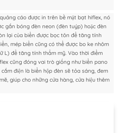
 quảng cáo được in trên bề mặt bạt hiflex, nó
ược gắn bóng đèn neon (đèn tuýp) hoặc đèn
òn lại của biển được bọc tôn để tăng tính
biển, mép biển cũng có thể được bo ke nhôm
ữ L) để tăng tính thẩm mỹ. Vào thời điểm
flex cũng đóng vai trò giống như biển pano
cần cắm điện là biển hộp đèn sẽ tỏa sáng, đem
mẽ, giúp cho những cửa hàng, cửa hiệu thêm