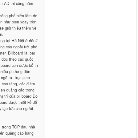
m AD thi công năm
không phổ biến lắm do
ớn như biển xoay tròn,
 giới thiệu thêm về
n.
công tại Hà Nội ở đâu?
ảng cáo ngoài trời phổ
r. Billboard là loại
t dọc theo các quốc
llboard còn được bố trí
 nhiều phương tiện
ngã tư, trục giao
à cao tầng, các điểm
iển quảng cáo trong
ị trí của billboard.Do
oard được thiết kế để
y lập tức cho người
m trong TOP đầu nhà
Biển quảng cáo hàng