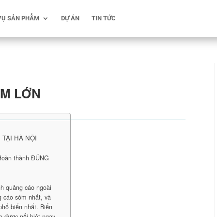
VỤ SẢN PHẨM
DỰ ÁN
TIN TỨC
ẤM LỚN
TẠI HÀ NỘI
 Hoàn thành ĐÚNG
nh quảng cáo ngoài
ng cáo sớm nhất, và
phổ biến nhất. Biển
o được nổi biệt ngay