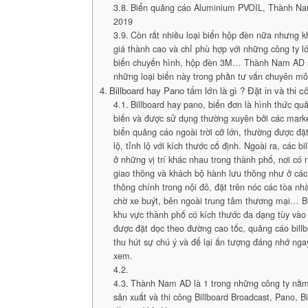
Biển quảng cáo Aluminium PVOIL, Thành Na
2019
Còn rất nhiều loại biển hộp đèn nữa nhưng 
giá thành cao và chỉ phù hợp với những công ty l
biển chuyển hình, hộp đèn 3M… Thành Nam AD sẽ
những loại biển này trong phần tư vấn chuyên mô
Billboard hay Pano tấm lớn là gì ? Đặt in và thi 
Billboard hay pano, biển đơn là hình thức qu
biến và được sử dụng thường xuyên bởi các markete
biển quảng cáo ngoài trời cỡ lớn, thường được đặ
lộ, tỉnh lộ với kích thước cố định. Ngoài ra, các bi
ở những vị trí khác nhau trong thành phố, nơi có
giao thông và khách bộ hành lưu thông như ở các 
thông chính trong nội đô, đặt trên nóc các tòa nh
chờ xe buýt, bên ngoài trung tâm thương mại… B
khu vực thành phố có kích thước đa dạng tùy vào v
được đặt dọc theo đường cao tốc, quảng cáo billb
thu hút sự chú ý và để lại ấn tượng đáng nhớ nga
xem.
Thành Nam AD là 1 trong những công ty nằ
sản xuất và thi công Billboard Broadcast, Pano, 