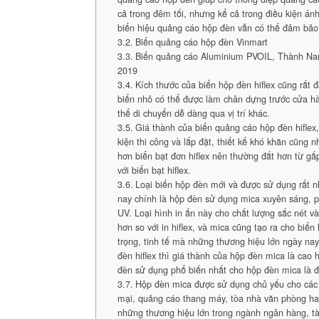
cả trong đêm tối, nhưng kể cả trong điều kiện án
biển hiệu quảng cáo hộp đèn vẫn có thể đảm bảo 
Biển quảng cáo hộp đèn Vinmart
Biển quảng cáo Aluminium PVOIL, Thành Na
2019
Kích thước của biển hộp đèn hiflex cũng rất
biển nhỏ có thể được làm chân dựng trước cửa hà
thể di chuyển dễ dàng qua vị trí khác.
Giá thành của biển quảng cáo hộp đèn hiflex,
kiện thi công và lắp đặt, thiết kế khó khăn cũng n
hơn biển bạt đơn hiflex nên thường đắt hơn từ gấ
với biển bạt hiflex.
Loại biển hộp đèn mới và được sử dụng rất n
nay chính là hộp đèn sử dụng mica xuyên sáng, p
UV. Loại hình in ấn này cho chất lượng sắc nét 
hơn so với in hiflex, và mica cũng tạo ra cho biể
trọng, tinh tế mà những thương hiệu lớn ngày nay
đèn hiflex thì giá thành của hộp đèn mica là cao 
đèn sử dụng phổ biến nhất cho hộp đèn mica là đ
Hộp đèn mica được sử dụng chủ yếu cho các
mại, quảng cáo thang máy, tòa nhà văn phòng ha
những thương hiệu lớn trong ngành ngân hàng, tà