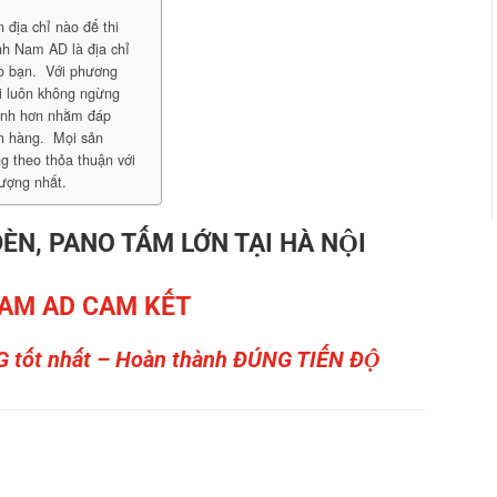
địa chỉ nào để thi
nh Nam AD là địa chỉ
ho bạn. Với phương
ôi luôn không ngừng
mình hơn nhằm đáp
h hàng. Mọi sản
 theo thỏa thuận với
lượng nhất.
ÈN, PANO TẤM LỚN TẠI HÀ NỘI
AM AD CAM KẾT
G tốt nhất – Hoàn thành ĐÚNG TIẾN ĐỘ