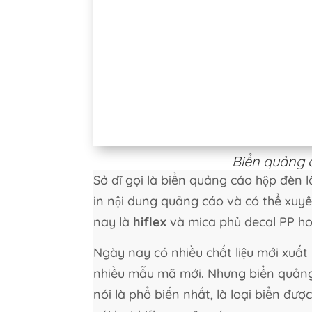
Biển quảng 
Sở dĩ gọi là biển quảng cáo hộp đèn 
in nội dung quảng cáo và có thể xuyên
nay là
hiflex
và mica phủ decal PP ho
Ngày nay có nhiều chất liệu mới xuất
nhiều mẫu mã mới. Nhưng biển quảng
nói là phổ biến nhất, là loại biển đ