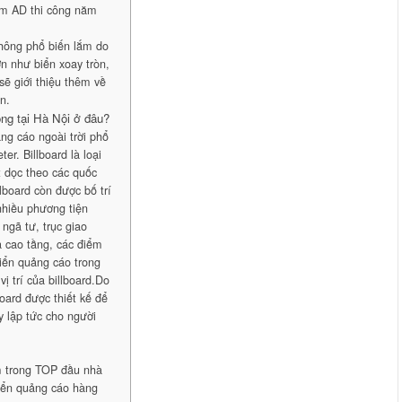
m AD thi công năm
không phổ biến lắm do
ớn như biển xoay tròn,
 giới thiệu thêm về
n.
công tại Hà Nội ở đâu?
ảng cáo ngoài trời phổ
r. Billboard là loại
t dọc theo các quốc
llboard còn được bố trí
 nhiều phương tiện
ngã tư, trục giao
à cao tầng, các điểm
iển quảng cáo trong
ị trí của billboard.Do
oard được thiết kế để
y lập tức cho người
m trong TOP đầu nhà
Biển quảng cáo hàng