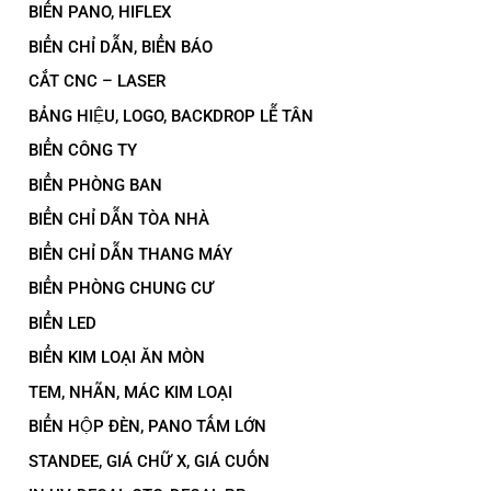
BIỂN PANO, HIFLEX
BIỂN CHỈ DẪN, BIỂN BÁO
CẮT CNC – LASER
BẢNG HIỆU, LOGO, BACKDROP LỄ TÂN
BIỂN CÔNG TY
BIỂN PHÒNG BAN
BIỂN CHỈ DẪN TÒA NHÀ
BIỂN CHỈ DẪN THANG MÁY
BIỂN PHÒNG CHUNG CƯ
BIỂN LED
BIỂN KIM LOẠI ĂN MÒN
TEM, NHÃN, MÁC KIM LOẠI
BIỂN HỘP ĐÈN, PANO TẤM LỚN
STANDEE, GIÁ CHỮ X, GIÁ CUỐN