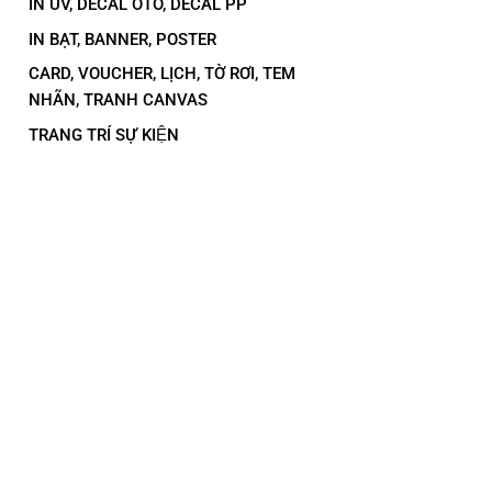
IN UV, DECAL OTO, DECAL PP
IN BẠT, BANNER, POSTER
CARD, VOUCHER, LỊCH, TỜ RƠI, TEM
NHÃN, TRANH CANVAS
TRANG TRÍ SỰ KIỆN