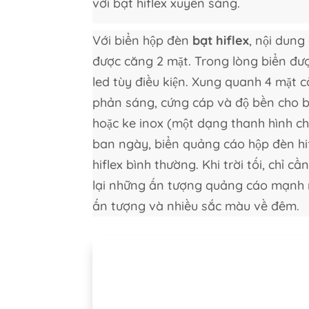
với bạt hiflex xuyên sáng.
Với biển hộp đèn
bạt hiflex
, nội dung
được căng 2 mặt. Trong lòng biển đ
led tùy điều kiện. Xung quanh 4 mặt c
phản sáng, cứng cáp và độ bền cho 
hoặc ke inox (một dạng thanh hình ch
ban ngày, biển quảng cáo hộp đèn hi
hiflex bình thường. Khi trời tối, chỉ 
lại những ấn tượng quảng cáo mạnh 
ấn tượng và nhiều sắc màu về đêm.