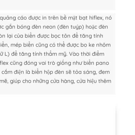
 quảng cáo được in trên bề mặt bạt hiflex, nó
ược gắn bóng đèn neon (đèn tuýp) hoặc đèn
òn lại của biển được bọc tôn để tăng tính
biển, mép biển cũng có thể được bo ke nhôm
ữ L) để tăng tính thẩm mỹ. Vào thời điểm
flex cũng đóng vai trò giống như biển pano
cần cắm điện là biển hộp đèn sẽ tỏa sáng, đem
mẽ, giúp cho những cửa hàng, cửa hiệu thêm