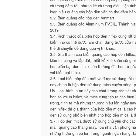
cả trong đêm tối, nhưng kể cả trong điều kiện án
biển hiệu quảng cáo hộp đèn vẫn có thể đảm bảo 
Biển quảng cáo hộp đèn Vinmart
Biển quảng cáo Aluminium PVOIL, Thành Na
2019
Kích thước của biển hộp đèn hiflex cũng rất
biển nhỏ có thể được làm chân dựng trước cửa hà
thể di chuyển dễ dàng qua vị trí khác.
Giá thành của biển quảng cáo hộp đèn hiflex,
kiện thi công và lắp đặt, thiết kế khó khăn cũng n
hơn biển bạt đơn hiflex nên thường đắt hơn từ gấ
với biển bạt hiflex.
Loại biển hộp đèn mới và được sử dụng rất n
nay chính là hộp đèn sử dụng mica xuyên sáng, p
UV. Loại hình in ấn này cho chất lượng sắc nét 
hơn so với in hiflex, và mica cũng tạo ra cho biể
trọng, tinh tế mà những thương hiệu lớn ngày nay
đèn hiflex thì giá thành của hộp đèn mica là cao 
đèn sử dụng phổ biến nhất cho hộp đèn mica là đ
Hộp đèn mica được sử dụng chủ yếu cho các
mại, quảng cáo thang máy, tòa nhà văn phòng ha
những thương hiệu lớn trong ngành ngân hàng, tà