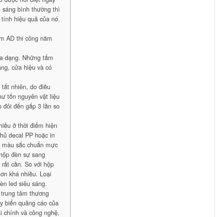
h sáng bình thường thì
tính hiệu quả của nó.
m AD thi công năm
 đa dạng. Những tấm
ng, cửa hiệu và có
 tất nhiên, do điều
hư tốn nguyên vật liệu
p đôi đến gấp 3 lần so
hiều ở thời điểm hiện
hủ decal PP hoặc in
và màu sắc chuẩn mực
n hộp đèn sự sang
 rất cần. So với hộp
hơn khá nhiều. Loại
èn led siêu sáng.
 trung tâm thương
y biển quảng cáo của
i chính và công nghệ.