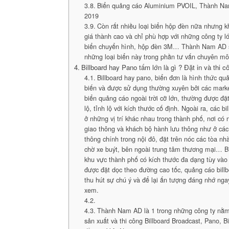
Biển quảng cáo Aluminium PVOIL, Thành Na
2019
Còn rất nhiều loại biển hộp đèn nữa nhưng 
giá thành cao và chỉ phù hợp với những công ty l
biển chuyển hình, hộp đèn 3M… Thành Nam AD sẽ
những loại biển này trong phần tư vấn chuyên mô
Billboard hay Pano tấm lớn là gì ? Đặt in và thi 
Billboard hay pano, biển đơn là hình thức qu
biến và được sử dụng thường xuyên bởi các markete
biển quảng cáo ngoài trời cỡ lớn, thường được đặ
lộ, tỉnh lộ với kích thước cố định. Ngoài ra, các bi
ở những vị trí khác nhau trong thành phố, nơi có
giao thông và khách bộ hành lưu thông như ở các 
thông chính trong nội đô, đặt trên nóc các tòa nh
chờ xe buýt, bên ngoài trung tâm thương mại… B
khu vực thành phố có kích thước đa dạng tùy vào v
được đặt dọc theo đường cao tốc, quảng cáo billb
thu hút sự chú ý và để lại ấn tượng đáng nhớ nga
xem.
Thành Nam AD là 1 trong những công ty nằ
sản xuất và thi công Billboard Broadcast, Pano, 