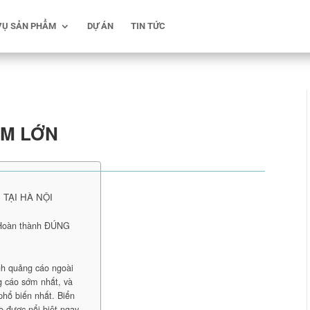
VỤ SẢN PHẨM
DỰ ÁN
TIN TỨC
ẤM LỚN
TẠI HÀ NỘI
 Hoàn thành ĐÚNG
nh quảng cáo ngoài
ng cáo sớm nhất, và
phổ biến nhất. Biển
o được nổi biệt ngay