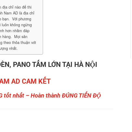
địa chỉ nào để thi
nh Nam AD là địa chỉ
ho bạn. Với phương
ôi luôn không ngừng
mình hơn nhằm đáp
h hàng. Mọi sản
 theo thỏa thuận với
lượng nhất.
ÈN, PANO TẤM LỚN TẠI HÀ NỘI
AM AD CAM KẾT
G tốt nhất – Hoàn thành ĐÚNG TIẾN ĐỘ