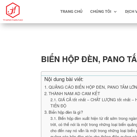
TRANG CHỦ
CHÚNG TÔI
DỊCH 
BIỂN HỘP ĐÈN, PANO T
Nội dung bài viết:
QUẢNG CÁO BIỂN HỘP ĐÈN, PANO TẤM LỚN 
THÀNH NAM AD CAM KẾT
GIÁ CẢ tốt nhất – CHẤT LƯỢNG tốt nhất –
TIẾN ĐỘ
Biển hộp đèn là gì?
Biển hộp đèn xuất hiện từ rất sớm trong ngà
trời, có thể nói là một trong những loại biển quả
cho đến nay nó vẫn là một trong những loại biển 
quảng cáo hộp đèn giúp cho thông điệp quảng cá