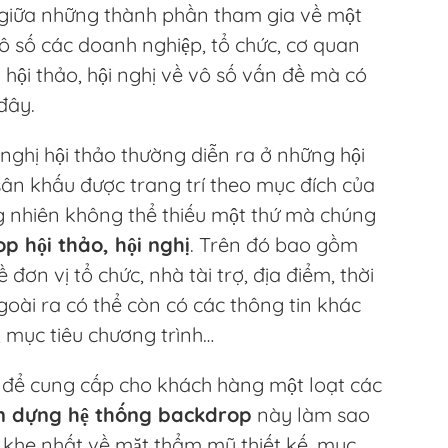
ại giữa những thành phần tham gia về một
vô số các doanh nghiệp, tổ chức, cơ quan
i hội thảo, hội nghị về vô số vấn đề mà có
đây.
i nghị hội thảo thường diễn ra ở những hội
sân khấu được trang trí theo mục đích của
g nhiên không thể thiếu một thứ mà chúng
p hội thảo, hội nghị
. Trên đó bao gồm
 đơn vị tổ chức, nhà tài trợ, địa điểm, thời
goài ra có thể còn có các thông tin khác
, mục tiêu chương trình…
 để cung cấp cho khách hàng một loạt các
dàn dựng hệ thống backdrop
này làm sao
 khe nhất về mặt thẩm mỹ thiết kế, mục