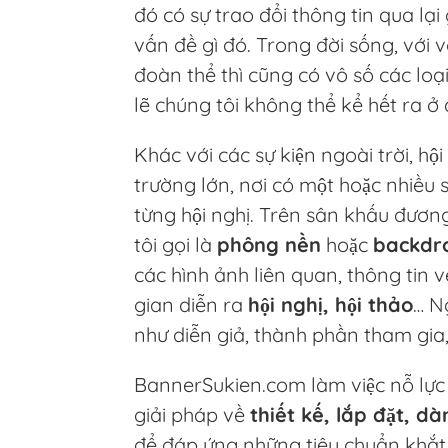
đó có sự trao đổi thông tin qua l
vấn đề gì đó. Trong đời sống, với 
đoàn thể thì cũng có vô số các loạ
lẽ chúng tôi không thể kể hết ra ở 
Khác với các sự kiện ngoài trời, hộ
trường lớn, nơi có một hoặc nhiều 
từng hội nghị. Trên sân khấu đươn
tôi gọi là
phông nền
hoặc
backdro
các hình ảnh liên quan, thông tin về
gian diễn ra
hội nghị, hội thảo
… N
như diễn giả, thành phần tham gia
BannerSukien.com làm việc nỗ lực
giải pháp về
thiết kế, lắp đặt, 
để đáp ứng những tiêu chuẩn khắt