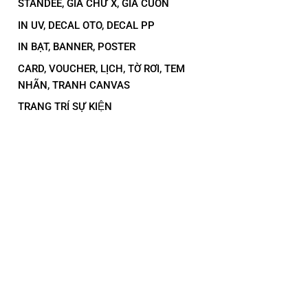
STANDEE, GIÁ CHỮ X, GIÁ CUỐN
IN UV, DECAL OTO, DECAL PP
IN BẠT, BANNER, POSTER
CARD, VOUCHER, LỊCH, TỜ RƠI, TEM
NHÃN, TRANH CANVAS
TRANG TRÍ SỰ KIỆN